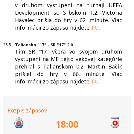
v druhom vystúpení na turnaji UEFA
Development so Srbskom 1:2. Victoria
Havalec prišla do hry v 62. minúte. Viac
informácií zo zápasu nájdete
TU
.
25.5.
Taliansko "17" - SR "17" 2:0
Tím SR “17“ včera vo svojom druhom
vystúpení na ME tejto vekovej kategórie
prehral s Talianskom 0:2. Martin Bačík
prišiel do hry v 66. minúte. Viac
informácií zo zápasu nájdete
TU
.
Rozpis zápasov
18:00