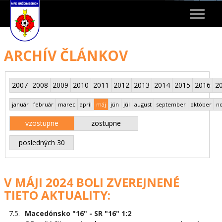
Toggle
navigat
ARCHÍV ČLÁNKOV
2007
2008
2009
2010
2011
2012
2013
2014
2015
2016
2
január
február
marec
apríl
máj
jún
júl
august
september
október
n
vzostupne
zostupne
posledných 30
V MÁJI 2024 BOLI ZVEREJNENÉ
TIETO AKTUALITY:
7.5.
Macedónsko "16" - SR "16" 1:2