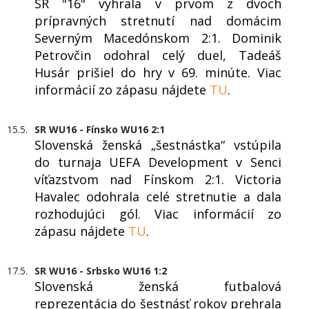
SR "16" vyhrala v prvom z dvoch
prípravných stretnutí nad domácim
Severným Macedónskom 2:1. Dominik
Petrovčin odohral celý duel, Tadeáš
Husár prišiel do hry v 69. minúte. Viac
informácií zo zápasu nájdete
TU
.
15.5.
SR WU16 - Fínsko WU16 2:1
Slovenská ženská „šestnástka“ vstúpila
do turnaja UEFA Development v Senci
víťazstvom nad Fínskom 2:1. Victoria
Havalec odohrala celé stretnutie a dala
rozhodujúci gól. Viac informácií zo
zápasu nájdete
TU
.
17.5.
SR WU16 - Srbsko WU16 1:2
Slovenská ženská futbalová
reprezentácia do šestnásť rokov prehrala