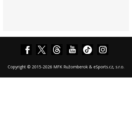
Copyright © 2015-2026 MFK Ružomberok & eSports.cz, s.r.o.