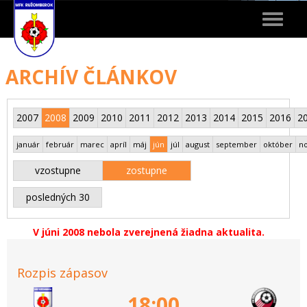
Toggle
navigat
ARCHÍV ČLÁNKOV
2007
2008
2009
2010
2011
2012
2013
2014
2015
2016
2
január
február
marec
apríl
máj
jún
júl
august
september
október
n
vzostupne
zostupne
posledných 30
V júni 2008 nebola zverejnená žiadna aktualita.
Rozpis zápasov
18:00