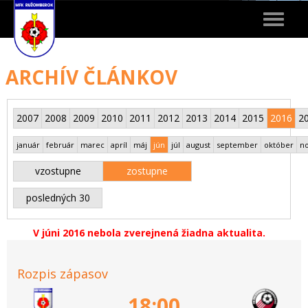
Toggle
navigat
ARCHÍV ČLÁNKOV
2007
2008
2009
2010
2011
2012
2013
2014
2015
2016
2
január
február
marec
apríl
máj
jún
júl
august
september
október
n
vzostupne
zostupne
posledných 30
V júni 2016 nebola zverejnená žiadna aktualita.
Rozpis zápasov
18:00