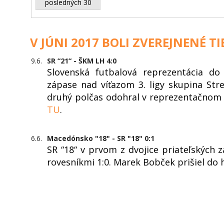
posledných 30
V JÚNI 2017 BOLI ZVEREJNENÉ T
9.6.
SR “21“ - ŠKM LH 4:0
Slovenská futbalová reprezentácia do 
zápase nad víťazom 3. ligy skupina Str
druhý polčas odohral v reprezentačnom d
TU
.
6.6.
Macedónsko "18" - SR "18" 0:1
SR “18“ v prvom z dvojice priateľských 
rovesníkmi 1:0. Marek Bobček prišiel do h