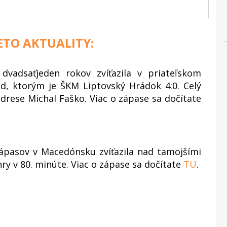
IETO AKTUALITY:
dvadsaťjeden rokov zvíťazila v priateľskom
ed, ktorým je ŠKM Liptovský Hrádok 4:0. Celý
rese Michal Faško. Viac o zápase sa dočítate
zápasov v Macedónsku zvíťazila nad tamojšími
ry v 80. minúte. Viac o zápase sa dočítate
TU
.