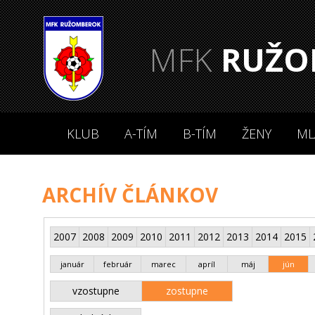
MFK
RUŽO
KLUB
A-TÍM
B-TÍM
ŽENY
ML
ARCHÍV ČLÁNKOV
2007
2008
2009
2010
2011
2012
2013
2014
2015
január
február
marec
apríl
máj
jún
vzostupne
zostupne