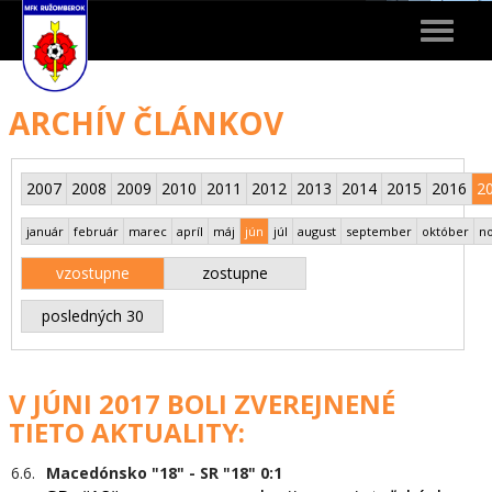
Toggle
navigat
ARCHÍV ČLÁNKOV
2007
2008
2009
2010
2011
2012
2013
2014
2015
2016
2
január
február
marec
apríl
máj
jún
júl
august
september
október
n
vzostupne
zostupne
posledných 30
V JÚNI 2017 BOLI ZVEREJNENÉ
TIETO AKTUALITY:
6.6.
Macedónsko "18" - SR "18" 0:1