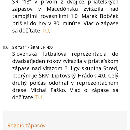
SR “18“ v prvom z dvojice priateľských
zápasov v Macedónsku zvíťazila nad
tamojšími rovesníkmi 1:0. Marek Bobček
prišiel do hry v 80. minúte. Viac o zápase
sa dočítate
TU
.
9.6.
SR “21“ - ŠKM LH 4:0
Slovenská futbalová reprezentácia do
dvadsaťjeden rokov zvíťazila v priateľskom
zápase nad víťazom 3. ligy skupina Stred,
ktorým je ŠKM Liptovský Hrádok 4:0. Celý
druhý polčas odohral v reprezentačnom
drese Michal Faško. Viac o zápase sa
dočítate
TU
.
Rozpis zápasov