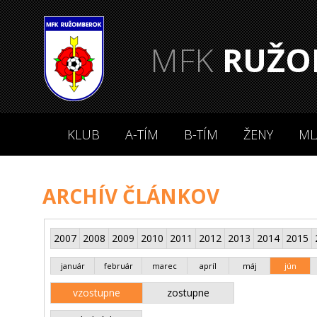
MFK
RUŽO
KLUB
A-TÍM
B-TÍM
ŽENY
ML
ARCHÍV ČLÁNKOV
2007
2008
2009
2010
2011
2012
2013
2014
2015
január
február
marec
apríl
máj
jún
vzostupne
zostupne