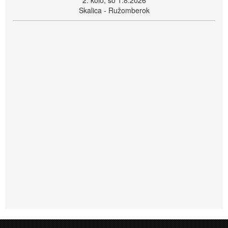
2. kolo, so 1.8.2026
Skalica - Ružomberok