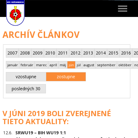
Toggle
navigat
ARCHÍV ČLÁNKOV
2007
2008
2009
2010
2011
2012
2013
2014
2015
2016
2
január
február
marec
apríl
máj
jún
júl
august
september
október
n
vzostupne
zostupne
posledných 30
V JÚNI 2019 BOLI ZVEREJNENÉ
TIETO AKTUALITY:
12.6.
SRWU19 – BIH WU19 1:1