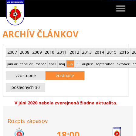
Toggle
navigat
ARCHÍV ČLÁNKOV
2007
2008
2009
2010
2011
2012
2013
2014
2015
2016
2
január
február
marec
apríl
máj
jún
júl
august
september
október
n
vzostupne
zostupne
posledných 30
V júni 2020 nebola zverejnená žiadna aktualita.
Rozpis zápasov
18:00