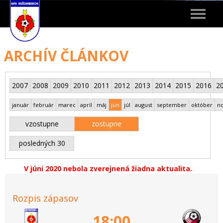
Toggle
navigat
ARCHÍV ČLÁNKOV
2007
2008
2009
2010
2011
2012
2013
2014
2015
2016
2
január
február
marec
apríl
máj
jún
júl
august
september
október
n
vzostupne
zostupne
posledných 30
V júni 2020 nebola zverejnená žiadna aktualita.
Rozpis zápasov
18:00