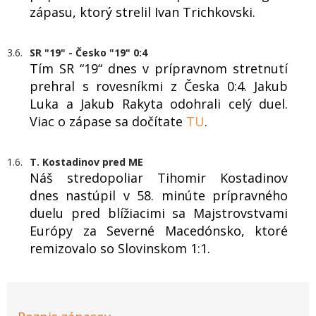
zápasu, ktorý strelil Ivan Trichkovski.
3.6.
SR "19" - Česko "19" 0:4
Tím SR “19“ dnes v prípravnom stretnutí
prehral s rovesníkmi z Česka 0:4. Jakub
Luka a Jakub Rakyta odohrali celý duel.
Viac o zápase sa dočítate
TU
.
1.6.
T. Kostadinov pred ME
Náš stredopoliar Tihomir Kostadinov
dnes nastúpil v 58. minúte prípravného
duelu pred blížiacimi sa Majstrovstvami
Európy za Severné Macedónsko, ktoré
remizovalo so Slovinskom 1:1.