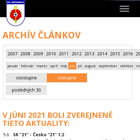
Toggle
navigat
ARCHÍV ČLÁNKOV
2007
2008
2009
2010
2011
2012
2013
2014
2015
2016
2
január
február
marec
apríl
máj
jún
júl
august
september
október
n
vzostupne
zostupne
posledných 30
V JÚNI 2021 BOLI ZVEREJNENÉ
TIETO AKTUALITY:
9.6.
SR “21“ - Česko “21“ 1:2