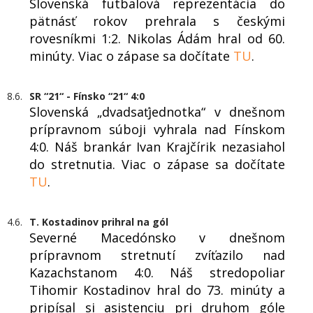
Slovenská futbalová reprezentácia do
pätnásť rokov prehrala s českými
rovesníkmi 1:2. Nikolas Ádám hral od 60.
minúty. Viac o zápase sa dočítate
TU
.
8.6.
SR “21“ - Fínsko “21“ 4:0
Slovenská „dvadsaťjednotka“ v dnešnom
prípravnom súboji vyhrala nad Fínskom
4:0. Náš brankár Ivan Krajčírik nezasiahol
do stretnutia. Viac o zápase sa dočítate
TU
.
4.6.
T. Kostadinov prihral na gól
Severné Macedónsko v dnešnom
prípravnom stretnutí zvíťazilo nad
Kazachstanom 4:0. Náš stredopoliar
Tihomir Kostadinov hral do 73. minúty a
pripísal si asistenciu pri druhom góle