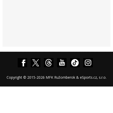
Copyright © 2015-2026 MFK Ružomberok & eSports.cz, s.r.o.