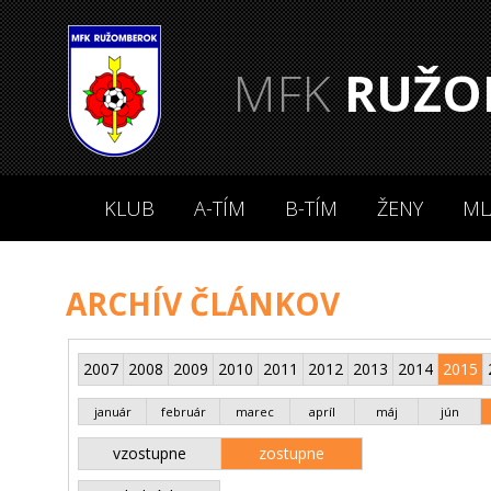
MFK
RUŽO
KLUB
A-TÍM
B-TÍM
ŽENY
ML
ARCHÍV ČLÁNKOV
2007
2008
2009
2010
2011
2012
2013
2014
2015
január
február
marec
apríl
máj
jún
vzostupne
zostupne