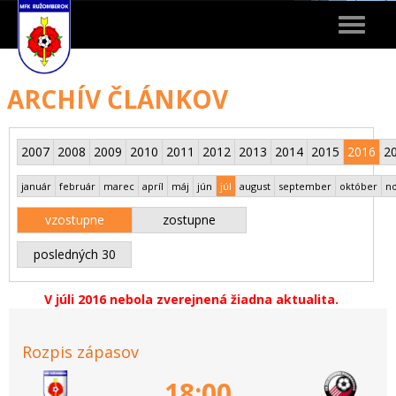
Toggle
navigat
ARCHÍV ČLÁNKOV
2007
2008
2009
2010
2011
2012
2013
2014
2015
2016
2
január
február
marec
apríl
máj
jún
júl
august
september
október
n
vzostupne
zostupne
posledných 30
V júli 2016 nebola zverejnená žiadna aktualita.
Rozpis zápasov
18:00