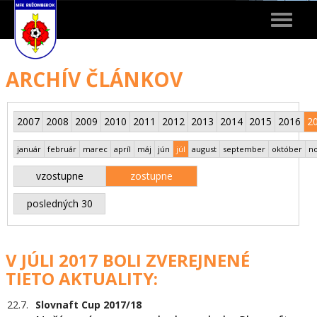
Toggle
navigat
ARCHÍV ČLÁNKOV
2007
2008
2009
2010
2011
2012
2013
2014
2015
2016
2
január
február
marec
apríl
máj
jún
júl
august
september
október
n
vzostupne
zostupne
posledných 30
V JÚLI 2017 BOLI ZVEREJNENÉ
TIETO AKTUALITY:
22.7.
Slovnaft Cup 2017/18