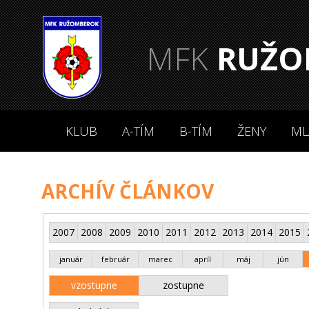
MFK
RUŽO
KLUB
A-TÍM
B-TÍM
ŽENY
ML
ARCHÍV ČLÁNKOV
2007
2008
2009
2010
2011
2012
2013
2014
2015
január
február
marec
apríl
máj
jún
vzostupne
zostupne