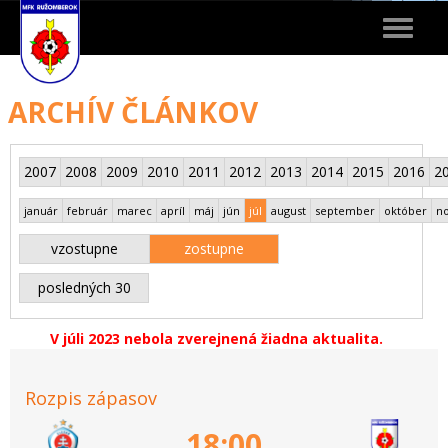
Toggle
navigat
ARCHÍV ČLÁNKOV
2007
2008
2009
2010
2011
2012
2013
2014
2015
2016
2
január
február
marec
apríl
máj
jún
júl
august
september
október
n
vzostupne
zostupne
posledných 30
V júli 2023 nebola zverejnená žiadna aktualita.
Rozpis zápasov
18:00