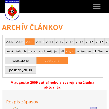
Toggle
navigat
ARCHÍV ČLÁNKOV
2007
2008
2009
2010
2011
2012
2013
2014
2015
2016
2
január
február
marec
apríl
máj
jún
júl
august
september
október
n
vzostupne
zostupne
posledných 30
V auguste 2009 zatiaľ nebola zverejnená žiadna
aktualita.
Rozpis zápasov