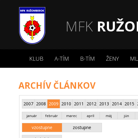
MFK
RUŽO
KLUB
A-TÍM
B-TÍM
ŽENY
ML
ARCHÍV ČLÁNKOV
2007
2008
2009
2010
2011
2012
2013
2014
2015
január
február
marec
apríl
máj
jún
vzostupne
zostupne