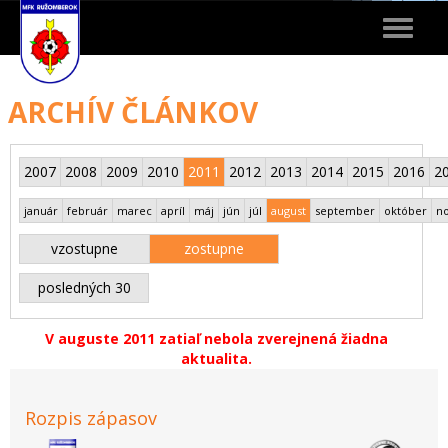
Toggle
navigat
ARCHÍV ČLÁNKOV
2007
2008
2009
2010
2011
2012
2013
2014
2015
2016
2
január
február
marec
apríl
máj
jún
júl
august
september
október
n
vzostupne
zostupne
posledných 30
V auguste 2011 zatiaľ nebola zverejnená žiadna
aktualita.
Rozpis zápasov