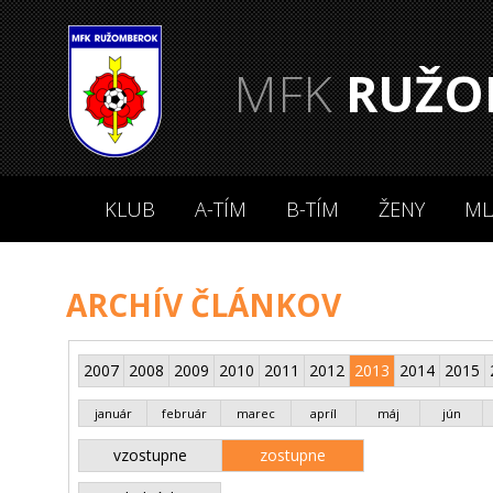
MFK
RUŽO
KLUB
A-TÍM
B-TÍM
ŽENY
ML
ARCHÍV ČLÁNKOV
2007
2008
2009
2010
2011
2012
2013
2014
2015
január
február
marec
apríl
máj
jún
vzostupne
zostupne