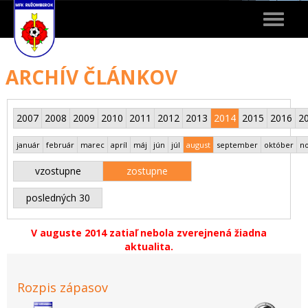
Toggle
navigat
ARCHÍV ČLÁNKOV
2007
2008
2009
2010
2011
2012
2013
2014
2015
2016
2
január
február
marec
apríl
máj
jún
júl
august
september
október
n
vzostupne
zostupne
posledných 30
V auguste 2014 zatiaľ nebola zverejnená žiadna
aktualita.
Rozpis zápasov