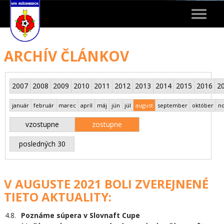
Toggle
navigat
ARCHÍV ČLÁNKOV
2007
2008
2009
2010
2011
2012
2013
2014
2015
2016
2
január
február
marec
apríl
máj
jún
júl
august
september
október
n
vzostupne
zostupne
posledných 30
V AUGUSTE 2021 BOLI ZVEREJNENÉ
TIETO AKTUALITY:
4.8.
Poznáme súpera v Slovnaft Cupe