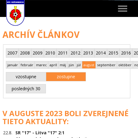
Toggle
navigat
ARCHÍV ČLÁNKOV
2007
2008
2009
2010
2011
2012
2013
2014
2015
2016
2
január
február
marec
apríl
máj
jún
júl
august
september
október
n
vzostupne
zostupne
posledných 30
V AUGUSTE 2023 BOLI ZVEREJNENÉ
TIETO AKTUALITY:
22.8.
SR "17" - Litva "17" 2:1