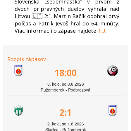
Slovenská „sedemnástka“ v prvom z
dvoch prípravných duelov vyhrala nad
Litvou 🇱🇹 2:1. Martin Bačík odohral prvý
polčas a Patrik Jevoš hral do 64. minúty.
Viac informácií o zápase nájdete
TU
.
Rozpis zápasov
18:00
3. kolo, so 8.8.2026
Ružomberok - Podbrezová
2:1
2. kolo, so 1.8.2026
Skalica - Ružomberok