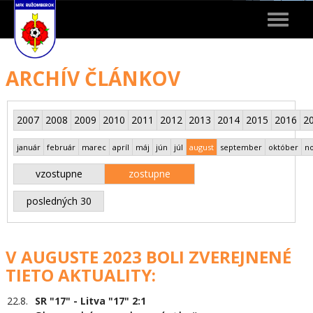
Toggle
navigat
ARCHÍV ČLÁNKOV
2007
2008
2009
2010
2011
2012
2013
2014
2015
2016
2
január
február
marec
apríl
máj
jún
júl
august
september
október
n
vzostupne
zostupne
posledných 30
V AUGUSTE 2023 BOLI ZVEREJNENÉ
TIETO AKTUALITY:
22.8.
SR "17" - Litva "17" 2:1