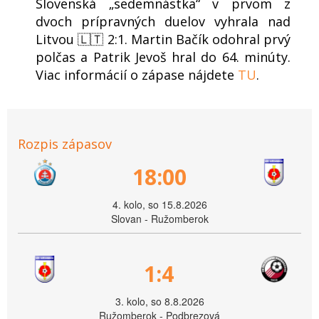
Slovenská „sedemnástka“ v prvom z
dvoch prípravných duelov vyhrala nad
Litvou 🇱🇹 2:1. Martin Bačík odohral prvý
polčas a Patrik Jevoš hral do 64. minúty.
Viac informácií o zápase nájdete
TU
.
Rozpis zápasov
18:00
4. kolo, so 15.8.2026
Slovan - Ružomberok
1:4
3. kolo, so 8.8.2026
Ružomberok - Podbrezová