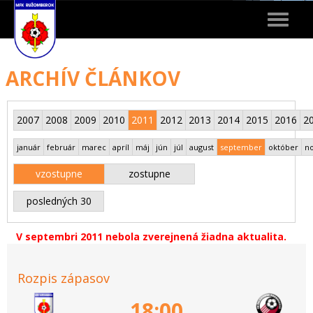
Toggle
navigat
ARCHÍV ČLÁNKOV
2007
2008
2009
2010
2011
2012
2013
2014
2015
2016
2
január
február
marec
apríl
máj
jún
júl
august
september
október
n
vzostupne
zostupne
posledných 30
V septembri 2011 nebola zverejnená žiadna aktualita.
Rozpis zápasov
18:00