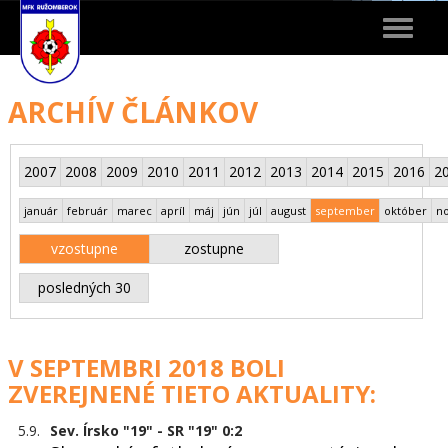
Toggle
navigat
ARCHÍV ČLÁNKOV
2007
2008
2009
2010
2011
2012
2013
2014
2015
2016
2
január
február
marec
apríl
máj
jún
júl
august
september
október
n
vzostupne
zostupne
posledných 30
V SEPTEMBRI 2018 BOLI
ZVEREJNENÉ TIETO AKTUALITY:
5.9.
Sev. Írsko "19" - SR "19" 0:2