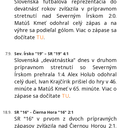
Slovenská futbalová reprezentácia do
devätnásť rokov zvíťazila v prípravnom
stretnutí nad Severným Írskom 2:0.
Matúš Kmeť odohral celý zápas a na
výhre sa podieľal gólom. Viac o zápase sa
dočítate
TU
.
7.9.
Sev. Írsko “19“ – SR “19“ 4:1
Slovenská „devätnástka“ dnes v druhom
prípravnom stretnutí so Severným
Írskom prehrala 1:4. Alex Holub odohral
celý duel, Ivan Krajčírik prišiel do hry v 46.
minúte a Matúš Kmeť v 65. minúte. Viac o
zápase sa dočítate
TU
.
18.9.
SR "16" - Čierna Hora "16" 2:1
SR "16"️ v prvom z dvoch prípravných
zápasov zvíťazila nad Čiernou Horou️ 2:1.