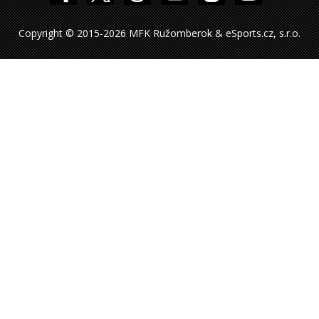
Copyright © 2015-2026 MFK Ružomberok & eSports.cz, s.r.o.