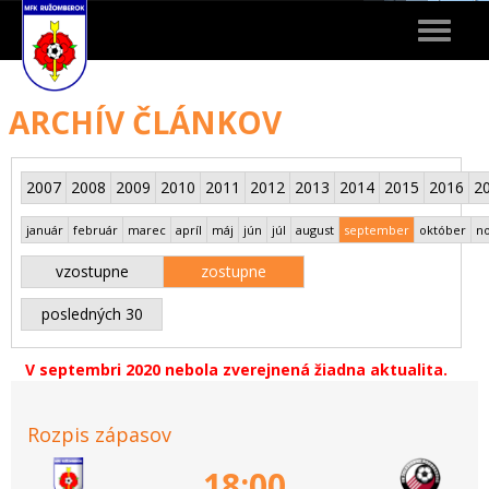
Toggle
navigat
ARCHÍV ČLÁNKOV
2007
2008
2009
2010
2011
2012
2013
2014
2015
2016
2
január
február
marec
apríl
máj
jún
júl
august
september
október
n
vzostupne
zostupne
posledných 30
V septembri 2020 nebola zverejnená žiadna aktualita.
Rozpis zápasov
18:00