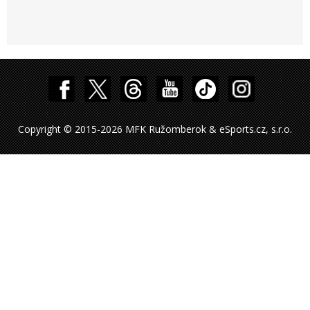
Copyright © 2015-2026 MFK Ružomberok & eSports.cz, s.r.o.