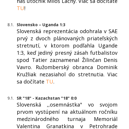
náš útočník Miloš Lačný. Viac sa dočítate
TU
!
8.1.
Slovensko – Uganda 1:3
Slovenská reprezentácia odohrala v SAE
prvý z dvoch plánovaných priateľských
stretnutí, v ktorom podľahla Ugande
1:3, keď jediný presný zásah futbalistov
spod Tatier zaznamenal Žilinčan Denis
Vavro. Ružomberský obranca Dominik
Kružliak nezasiahol do stretnutia. Viac
sa dočítate
TU
.
9.1.
SR "18" - Kazachstan "18" 0:0
Slovenská ,,osemnástka" vo svojom
prvom vystúpení na aktuálnom ročníku
medzinárodného turnaja Memoriál
Valentina Granatkina v Petrohrade