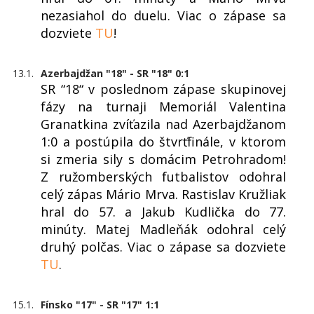
nezasiahol do duelu. Viac o zápase sa
dozviete
TU
!
13.1.
Azerbajdžan "18" - SR "18" 0:1
SR “18“ v poslednom zápase skupinovej
fázy na turnaji Memoriál Valentina
Granatkina zvíťazila nad Azerbajdžanom
1:0 a postúpila do štvrťfinále, v ktorom
si zmeria sily s domácim Petrohradom!
Z ružomberských futbalistov odohral
celý zápas Mário Mrva. Rastislav Kružliak
hral do 57. a Jakub Kudlička do 77.
minúty. Matej Madleňák odohral celý
druhý polčas. Viac o zápase sa dozviete
TU
.
15.1.
Fínsko "17" - SR "17" 1:1