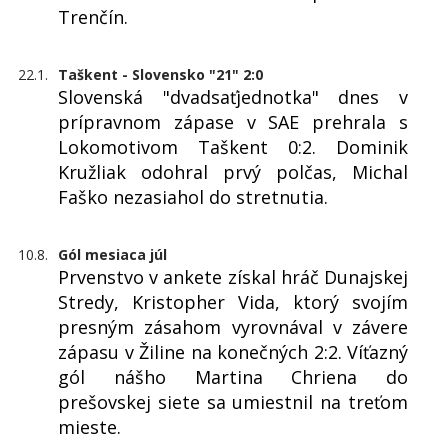
Trenčín.
22.1.
Taškent - Slovensko "21" 2:0
Slovenská "dvadsaťjednotka" dnes v
prípravnom zápase v SAE prehrala s
Lokomotivom Taškent 0:2. Dominik
Kružliak odohral prvý polčas, Michal
Faško nezasiahol do stretnutia.
10.8.
Gól mesiaca júl
Prvenstvo v ankete získal hráč Dunajskej
Stredy, Kristopher Vida, ktorý svojím
presným zásahom vyrovnával v závere
zápasu v Žiline na konečných 2:2. Víťazný
gól nášho Martina Chriena do
prešovskej siete sa umiestnil na treťom
mieste.