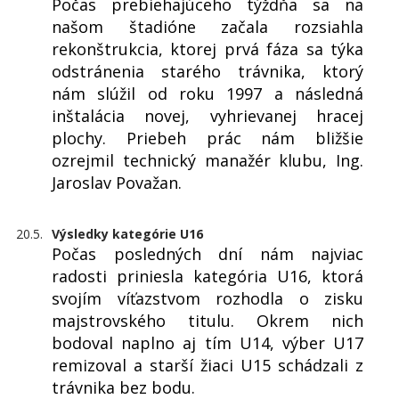
Počas prebiehajúceho týždňa sa na
našom štadióne začala rozsiahla
rekonštrukcia, ktorej prvá fáza sa týka
odstránenia starého trávnika, ktorý
nám slúžil od roku 1997 a následná
inštalácia novej, vyhrievanej hracej
plochy. Priebeh prác nám bližšie
ozrejmil technický manažér klubu, Ing.
Jaroslav Považan.
20.5.
Výsledky kategórie U16
Počas posledných dní nám najviac
radosti priniesla kategória U16, ktorá
svojím víťazstvom rozhodla o zisku
majstrovského titulu. Okrem nich
bodoval naplno aj tím U14, výber U17
remizoval a starší žiaci U15 schádzali z
trávnika bez bodu.