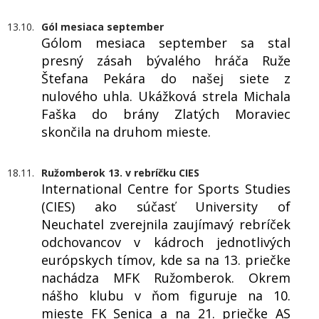
13.10.
Gól mesiaca september
Gólom mesiaca september sa stal
presný zásah bývalého hráča Ruže
Štefana Pekára do našej siete z
nulového uhla. Ukážková strela Michala
Faška do brány Zlatých Moraviec
skončila na druhom mieste.
18.11.
Ružomberok 13. v rebríčku CIES
International Centre for Sports Studies
(CIES) ako súčasť University of
Neuchatel zverejnila zaujímavý rebríček
odchovancov v kádroch jednotlivých
európskych tímov, kde sa na 13. priečke
nachádza MFK Ružomberok. Okrem
nášho klubu v ňom figuruje na 10.
mieste FK Senica a na 21. priečke AS