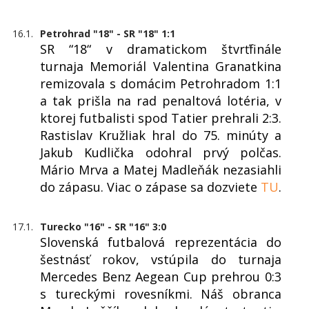
16.1.
Petrohrad "18" - SR "18" 1:1
SR “18“ v dramatickom štvrťfinále
turnaja Memoriál Valentina Granatkina
remizovala s domácim Petrohradom 1:1
a tak prišla na rad penaltová lotéria, v
ktorej futbalisti spod Tatier prehrali 2:3.
Rastislav Kružliak hral do 75. minúty a
Jakub Kudlička odohral prvý polčas.
Mário Mrva a Matej Madleňák nezasiahli
do zápasu. Viac o zápase sa dozviete
TU
.
17.1.
Turecko "16" - SR "16" 3:0
Slovenská futbalová reprezentácia do
šestnásť rokov, vstúpila do turnaja
Mercedes Benz Aegean Cup prehrou 0:3
s tureckými rovesníkmi. Náš obranca