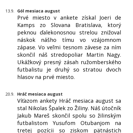
13.9.
Gól mesiaca august
Prvé miesto v ankete získal Joeri de
Kamps zo Slovana Bratislava, ktorý
peknou ďalekonosnou strelou znižoval
náskok nášho tímu vo vzájomnom
zápase. Vo veľmi tesnom závese za ním
skončil náš stredopoliar Martin Nagy.
Ukážkový presný zásah ružomberského
futbalistu je druhý so stratou dvoch
hlasov na prvé miesto.
20.9.
Hráč mesiaca august
Víťazom ankety Hráč mesiaca august sa
stal Nikolas Špalek zo Žiliny. Náš útočník
Jakub Mareš skončil spolu so žilinským
futbalistom Yusufom Otubanjom na
tretej pozícii so ziskom pätnástich