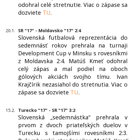
odohral celé stretnutie. Viac o zápase sa
dozviete
TU
.
20.1.
SR "17" - Moldavsko "17" 2:4
Slovenská futbalová reprezentácia do
sedemnásť rokov prehrala na turnaji
Development Cup v Minsku s rovesníkmi
z Moldavska 2:4. Matúš Kmeť odohral
celý zápas a mal podiel na oboch
gólových akciách svojho tímu. Ivan
Krajčírik nezasiahol do stretnutia. Viac o
zápase sa dozviete
TU
.
15.2.
Turecko "17" - SR "17" 3:2
Slovenská „sedemnástka“ prehrala v
prvom z dvoch priateľských duelov v
Turecku s tamojšími rovesníkmi 2:3.