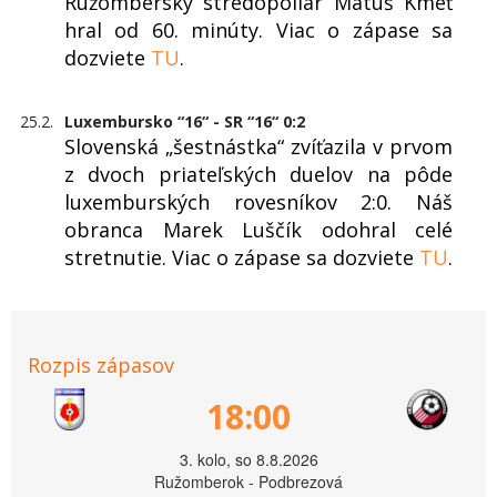
Ružomberský stredopoliar Matúš Kmeť
hral od 60. minúty. Viac o zápase sa
dozviete
TU
.
25.2.
Luxembursko “16“ - SR “16“ 0:2
Slovenská „šestnástka“ zvíťazila v prvom
z dvoch priateľských duelov na pôde
luxemburských rovesníkov 2:0. Náš
obranca Marek Luščík odohral celé
stretnutie. Viac o zápase sa dozviete
TU
.
Rozpis zápasov
18:00
3. kolo, so 8.8.2026
Ružomberok - Podbrezová