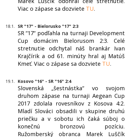
Marek Luščík odohral celé stretnutie.
Viac o zápase sa dozviete
TU
.
18.1.
SR "17" - Bielorusko "17" 2:3
SR “17“ podľahla na turnaji Development
Cup domácim Bielorusom 2:3. Celé
stretnutie odchytal náš brankár Ivan
Krajčírik a od 61. minúty hral aj Matúš
Kmeť. Viac o zápase sa dozviete
TU
.
19.1.
Kosovo "16" - SR "16" 2:4
Slovenská „šestnástka“ vo svojom
druhom zápase na turnaji Aegean Cup
2017 zdolala rovesníkov z Kosova 4:2.
Mladí Slováci obsadili v skupine druhú
priečku a v sobotu ich čaká súboj o
konečnú bronzovú pozíciu.
Ružomberský obranca Marek Luščík