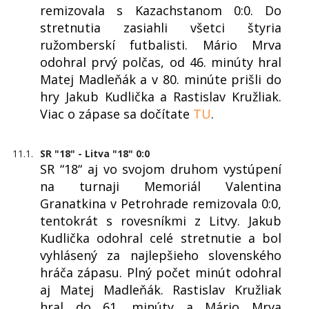
remizovala s Kazachstanom 0:0. Do
stretnutia zasiahli všetci štyria
ružomberskí futbalisti. Mário Mrva
odohral prvý polčas, od 46. minúty hral
Matej Madleňák a v 80. minúte prišli do
hry Jakub Kudlička a Rastislav Kružliak.
Viac o zápase sa dočítate
TU
.
11.1.
SR "18" - Litva "18" 0:0
SR “18“ aj vo svojom druhom vystúpení
na turnaji Memoriál Valentina
Granatkina v Petrohrade remizovala 0:0,
tentokrát s rovesníkmi z Litvy. Jakub
Kudlička odohral celé stretnutie a bol
vyhlásený za najlepšieho slovenského
hráča zápasu. Plný počet minút odohral
aj Matej Madleňák. Rastislav Kružliak
hral do 61. minúty a Mário Mrva