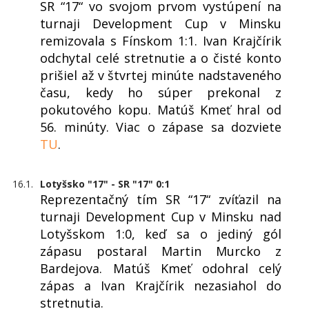
SR “17“ vo svojom prvom vystúpení na
turnaji Development Cup v Minsku
remizovala s Fínskom 1:1. Ivan Krajčírik
odchytal celé stretnutie a o čisté konto
prišiel až v štvrtej minúte nadstaveného
času, kedy ho súper prekonal z
pokutového kopu. Matúš Kmeť hral od
56. minúty. Viac o zápase sa dozviete
TU
.
16.1.
Lotyšsko "17" - SR "17" 0:1
Reprezentačný tím SR “17“ zvíťazil na
turnaji Development Cup v Minsku nad
Lotyšskom 1:0, keď sa o jediný gól
zápasu postaral Martin Murcko z
Bardejova. Matúš Kmeť odohral celý
zápas a Ivan Krajčírik nezasiahol do
stretnutia.