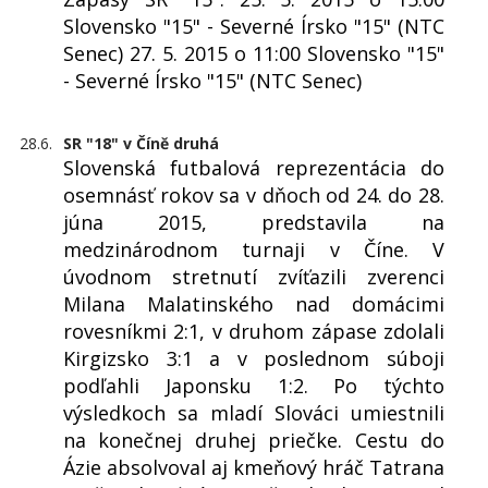
Slovensko "15" - Severné Írsko "15" (NTC
Senec) 27. 5. 2015 o 11:00 Slovensko "15"
- Severné Írsko "15" (NTC Senec)
28.6.
SR "18" v Číně druhá
Slovenská futbalová reprezentácia do
osemnásť rokov sa v dňoch od 24. do 28.
júna 2015, predstavila na
medzinárodnom turnaji v Číne. V
úvodnom stretnutí zvíťazili zverenci
Milana Malatinského nad domácimi
rovesníkmi 2:1, v druhom zápase zdolali
Kirgizsko 3:1 a v poslednom súboji
podľahli Japonsku 1:2. Po týchto
výsledkoch sa mladí Slováci umiestnili
na konečnej druhej priečke. Cestu do
Ázie absolvoval aj kmeňový hráč Tatrana