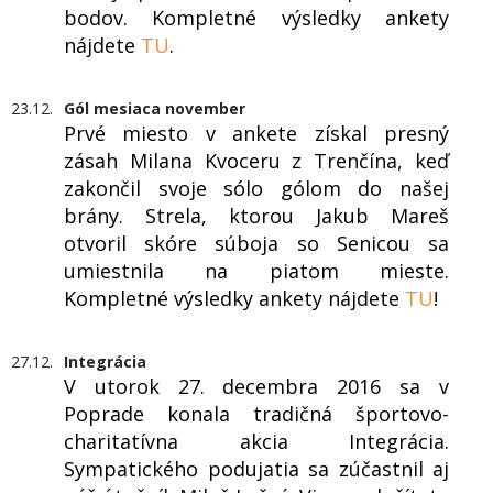
bodov. Kompletné výsledky ankety
nájdete
TU
.
23.12.
Gól mesiaca november
Prvé miesto v ankete získal presný
zásah Milana Kvoceru z Trenčína, keď
zakončil svoje sólo gólom do našej
brány. Strela, ktorou Jakub Mareš
otvoril skóre súboja so Senicou sa
umiestnila na piatom mieste.
Kompletné výsledky ankety nájdete
TU
!
27.12.
Integrácia
V utorok 27. decembra 2016 sa v
Poprade konala tradičná športovo-
charitatívna akcia Integrácia.
Sympatického podujatia sa zúčastnil aj