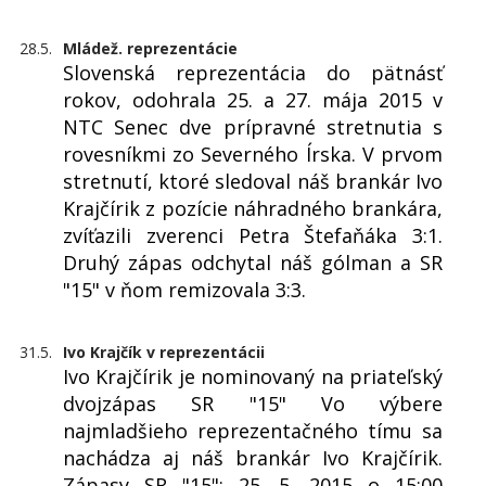
28.5.
Mládež. reprezentácie
Slovenská reprezentácia do pätnásť
rokov, odohrala 25. a 27. mája 2015 v
NTC Senec dve prípravné stretnutia s
rovesníkmi zo Severného Írska. V prvom
stretnutí, ktoré sledoval náš brankár Ivo
Krajčírik z pozície náhradného brankára,
zvíťazili zverenci Petra Štefaňáka 3:1.
Druhý zápas odchytal náš gólman a SR
"15" v ňom remizovala 3:3.
31.5.
Ivo Krajčík v reprezentácii
Ivo Krajčírik je nominovaný na priateľský
dvojzápas SR "15" Vo výbere
najmladšieho reprezentačného tímu sa
nachádza aj náš brankár Ivo Krajčírik.
Zápasy SR "15": 25. 5. 2015 o 15:00