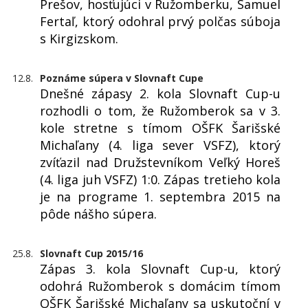
Prešov, hosťujúci v Ružomberku, Samuel
Fertaľ, ktorý odohral prvý polčas súboja
s Kirgizskom.
12.8.
Poznáme súpera v Slovnaft Cupe
Dnešné zápasy 2. kola Slovnaft Cup-u
rozhodli o tom, že Ružomberok sa v 3.
kole stretne s tímom OŠFK Šarišské
Michaľany (4. liga sever VSFZ), ktorý
zvíťazil nad Družstevníkom Veľký Horeš
(4. liga juh VSFZ) 1:0. Zápas tretieho kola
je na programe 1. septembra 2015 na
pôde nášho súpera.
25.8.
Slovnaft Cup 2015/16
Zápas 3. kola Slovnaft Cup-u, ktorý
odohrá Ružomberok s domácim tímom
OŠFK Šarišské Michaľany sa uskutoční v