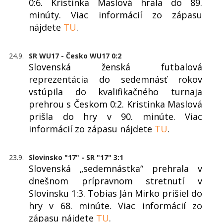
0:6. Kristínka Maslová hrala do 89.
minúty. Viac informácií zo zápasu
nájdete
TU
.
24.9.
SR WU17 - Česko WU17 0:2
Slovenská ženská futbalová
reprezentácia do sedemnásť rokov
vstúpila do kvalifikačného turnaja
prehrou s Českom 0:2. Kristinka Maslová
prišla do hry v 90. minúte. Viac
informácií zo zápasu nájdete
TU
.
23.9.
Slovinsko "17" - SR "17" 3:1
Slovenská „sedemnástka“ prehrala v
dnešnom prípravnom stretnutí v
Slovinsku 1:3. Tobias Ján Mirko prišiel do
hry v 68. minúte. Viac informácií zo
zápasu nájdete
TU
.