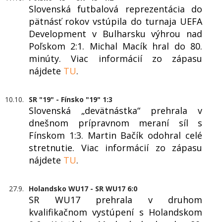
Slovenská futbalová reprezentácia do
pätnásť rokov vstúpila do turnaja UEFA
Development v Bulharsku výhrou nad
Poľskom 2:1. Michal Macík hral do 80.
minúty. Viac informácií zo zápasu
nájdete
TU
.
10.10.
SR "19" - Fínsko "19" 1:3
Slovenská „devätnástka“ prehrala v
dnešnom prípravnom meraní síl s
Fínskom 1:3. Martin Bačík odohral celé
stretnutie. Viac informácií zo zápasu
nájdete
TU
.
27.9.
Holandsko WU17 - SR WU17 6:0
SR WU17 prehrala v druhom
kvalifikačnom vystúpení s Holandskom