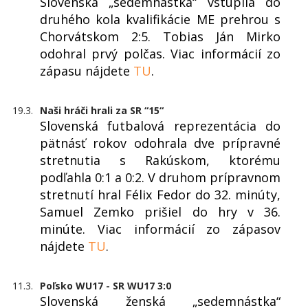
Slovenská „sedemnástka“ vstúpila do
druhého kola kvalifikácie ME prehrou s
Chorvátskom 2:5. Tobias Ján Mirko
odohral prvý polčas. Viac informácií zo
zápasu nájdete
TU
.
19.3.
Naši hráči hrali za SR “15“
Slovenská futbalová reprezentácia do
pätnásť rokov odohrala dve prípravné
stretnutia s Rakúskom, ktorému
podľahla 0:1 a 0:2. V druhom prípravnom
stretnutí hral Félix Fedor do 32. minúty,
Samuel Zemko prišiel do hry v 36.
minúte. Viac informácií zo zápasov
nájdete
TU
.
11.3.
Poľsko WU17 - SR WU17 3:0
Slovenská ženská „sedemnástka“