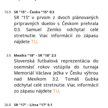
16.9.
SR "15" - Česko "15" 0:3
SR “15“ v prvom z dvoch plánovaných
prípravných duelov s Českom prehrala
0:3. Samuel Zemko odchytal celé
stretnutie. Viac informácií zo zápasu
nájdete
TU
.
3.9.
Mexiko "18" - SR "18" 2:3
Slovenská futbalová reprezentácia do
osemnásť rokov vstúpila do turnaja
Memoriál Václava Ježka v Česku výhrou
nad Mexikom 3:2. Tomáš Gubka
odchytal celé stretnutie. Viac informácií
zo zápasu nájdete
TU
.
26.8.
SR "17" - Litva "17" 5:1