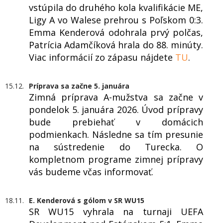
vstúpila do druhého kola kvalifikácie ME,
Ligy A vo Walese prehrou s Poľskom 0:3.
Emma Kenderová odohrala prvý polčas,
Patrícia Adamčíková hrala do 88. minúty.
Viac informácií zo zápasu nájdete
TU
.
15.12.
Príprava sa začne 5. januára
Zimná príprava A-mužstva sa začne v
pondelok 5. januára 2026. Úvod prípravy
bude prebiehať v domácich
podmienkach. Následne sa tím presunie
na sústredenie do Turecka. O
kompletnom programe zimnej prípravy
vás budeme včas informovať.
18.11.
E. Kenderová s gólom v SR WU15
SR WU15 vyhrala na turnaji UEFA