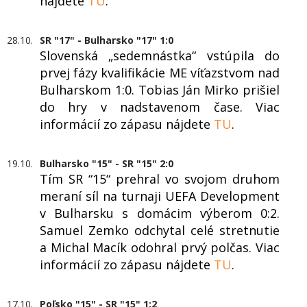
nájdete
TU
.
28.10.
SR "17" - Bulharsko "17" 1:0
Slovenská „sedemnástka“ vstúpila do
prvej fázy kvalifikácie ME víťazstvom nad
Bulharskom 1:0. Tobias Ján Mirko prišiel
do hry v nadstavenom čase. Viac
informácií zo zápasu nájdete
TU
.
19.10.
Bulharsko "15" - SR "15" 2:0
Tím SR “15“ prehral vo svojom druhom
meraní síl na turnaji UEFA Development
v Bulharsku s domácim výberom 0:2.
Samuel Zemko odchytal celé stretnutie
a Michal Macík odohral prvý polčas. Viac
informácií zo zápasu nájdete
TU
.
17.10.
Poľsko "15" - SR "15" 1:2