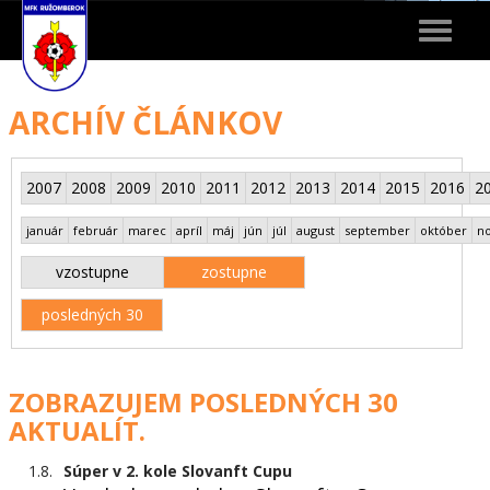
Toggle
navigat
ARCHÍV ČLÁNKOV
2007
2008
2009
2010
2011
2012
2013
2014
2015
2016
2
január
február
marec
apríl
máj
jún
júl
august
september
október
n
vzostupne
zostupne
posledných 30
ZOBRAZUJEM POSLEDNÝCH 30
AKTUALÍT.
1.8.
Súper v 2. kole Slovanft Cupu