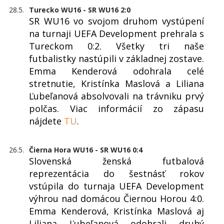
28.5.
Turecko WU16 - SR WU16 2:0
SR WU16 vo svojom druhom vystúpení
na turnaji UEFA Development prehrala s
Tureckom 0:2. Všetky tri naše
futbalistky nastúpili v základnej zostave.
Emma Kenderová odohrala celé
stretnutie, Kristínka Maslová a Liliana
Ľubeľanová absolvovali na trávniku prvý
polčas. Viac informácií zo zápasu
nájdete
TU
.
26.5.
Čierna Hora WU16 - SR WU16 0:4
Slovenská ženská futbalová
reprezentácia do šestnásť rokov
vstúpila do turnaja UEFA Development
výhrou nad domácou Čiernou Horou 4:0.
Emma Kenderová, Kristínka Maslová aj
Liliana Ľubeľanová odohrali druhý