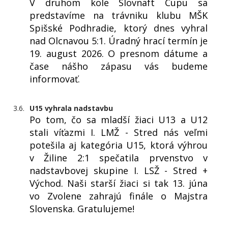
V druhom kole Slovnaft Cupu sa
predstavíme na trávniku klubu MŠK
Spišské Podhradie, ktorý dnes vyhral
nad Olcnavou 5:1. Úradný hrací termín je
19. august 2026. O presnom dátume a
čase nášho zápasu vás budeme
informovať.
3.6.
U15 vyhrala nadstavbu
Po tom, čo sa mladší žiaci U13 a U12
stali víťazmi I. LMŽ - Stred nás veľmi
potešila aj kategória U15, ktorá výhrou
v Žiline 2:1 spečatila prvenstvo v
nadstavbovej skupine I. LSŽ - Stred +
Východ. Naši starší žiaci si tak 13. júna
vo Zvolene zahrajú finále o Majstra
Slovenska. Gratulujeme!