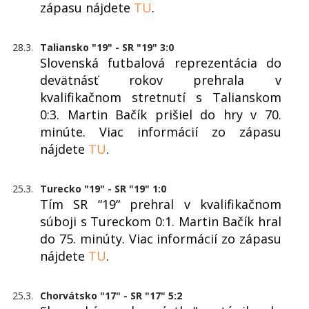
zápasu nájdete
TU
.
28.3.
Taliansko "19" - SR "19" 3:0
Slovenská futbalová reprezentácia do
devätnásť rokov prehrala v
kvalifikačnom stretnutí s Talianskom
0:3. Martin Bačík prišiel do hry v 70.
minúte. Viac informácií zo zápasu
nájdete
TU
.
25.3.
Turecko "19" - SR "19" 1:0
Tím SR “19“ prehral v kvalifikačnom
súboji s Tureckom 0:1. Martin Bačík hral
do 75. minúty. Viac informácií zo zápasu
nájdete
TU
.
25.3.
Chorvátsko "17" - SR "17" 5:2