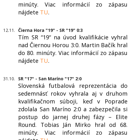
minúty. Viac informácií zo zápasu
nájdete
TU
.
12.11.
Čierna Hora "19" - SR "19" 0:3
Tím SR “19“ na úvod kvalifikácie vyhral
nad Čiernou Horou 3:0. Martin Bačík hral
do 80. minúty. Viac informácií zo zápasu
nájdete
TU
.
31.10.
SR "17" - San Maríno "17" 2:0
Slovenská futbalová reprezentácia do
sedemnásť rokov vyhrala aj v druhom
kvalifikačnom súboji, keď v Poprade
zdolala San Maríno 2:0 a zabezpečila si
postup do jarnej druhej fázy – Elite
Round. Tobias Ján Mirko hral od 68.
minúty. Viac informácií zo zápasu