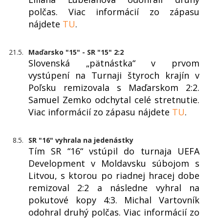
polčas. Viac informácií zo zápasu
nájdete
TU
.
21.5.
Maďarsko "15" - SR "15" 2:2
Slovenská „pätnástka“ v prvom
vystúpení na Turnaji štyroch krajín v
Poľsku remizovala s Maďarskom 2:2.
Samuel Zemko odchytal celé stretnutie.
Viac informácií zo zápasu nájdete
TU
.
8.5.
SR "16" vyhrala na jedenástky
Tím SR “16“ vstúpil do turnaja UEFA
Development v Moldavsku súbojom s
Litvou, s ktorou po riadnej hracej dobe
remizoval 2:2 a následne vyhral na
pokutové kopy 4:3. Michal Vartovník
odohral druhý polčas. Viac informácií zo