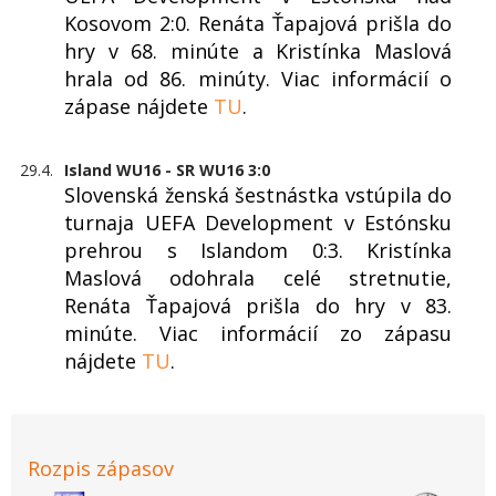
Kosovom 2:0. Renáta Ťapajová prišla do
hry v 68. minúte a Kristínka Maslová
hrala od 86. minúty. Viac informácií o
zápase nájdete
TU
.
29.4.
Island WU16 - SR WU16 3:0
Slovenská ženská šestnástka vstúpila do
turnaja UEFA Development v Estónsku
prehrou s Islandom 0:3. Kristínka
Maslová odohrala celé stretnutie,
Renáta Ťapajová prišla do hry v 83.
minúte. Viac informácií zo zápasu
nájdete
TU
.
Rozpis zápasov