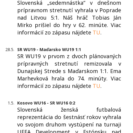
Slovenská „sedemnástka“ v dnešnom
prípravnom stretnutí vyhrala v Poprade
nad Litvou 5:1. Náš hráč Tobias Ján
Mirko prišiel do hry v 62. minúte. Viac
informácií zo zápasu nájdete
TU
.
28.5.
SR WU19 - Maďarsko WU19 1:1
SR WU19 v prvom z dvoch plánovaných
prípravných stretnutí remizovala v
Dunajskej Strede s Maďarskom 1:1. Ema
Marhevková hrala do 74. minúty. Viac
informácií zo zápasu nájdete
TU
.
1.5.
Kosovo WU16 - SR WU16 0:2
Slovenská ženská futbalová
reprezentácia do šestnásť rokov vyhrala
vo svojom druhom vystúpení na turnaji
UEFA Development v Estónsku nad