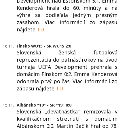
Development nad Estónskom 5:1. Emma
Kenderová hrala do 60. minúty a na
výhre sa podieľala jedným presným
zásahom. Viac informácií zo zápasu
nájdete
TU
.
16.11.
Fínsko WU15 - SR WU15 2:0
Slovenská ženská futbalová
reprezentácia do pätnásť rokov na úvod
turnaja UEFA Development prehrala s
domácim Fínskom 0:2. Emma Kenderová
odohrala prvý polčas. Viac informácií zo
zápasu nájdete
TU
.
15.11.
Albánsko "19" - SR "19" 0:0
Slovenská „devätnástka“ remizovala v
kvalifikačnom stretnutí s domácim
Albánskom 0:0. Martin Bačík hral od 78.