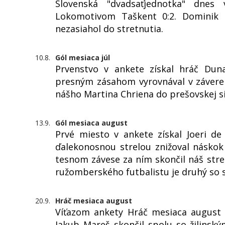
Slovenská "dvadsaťjednotka" dne
Lokomotivom Taškent 0:2. Dominik K
nezasiahol do stretnutia.
10.8.
Gól mesiaca júl
Prvenstvo v ankete získal hráč Duna
presným zásahom vyrovnával v závere z
nášho Martina Chriena do prešovskej si
13.9.
Gól mesiaca august
Prvé miesto v ankete získal Joeri d
ďalekonosnou strelou znižoval násko
tesnom závese za ním skončil náš str
ružomberského futbalistu je druhý so 
20.9.
Hráč mesiaca august
Víťazom ankety Hráč mesiaca august s
Jakub Mareš skončil spolu so žilins