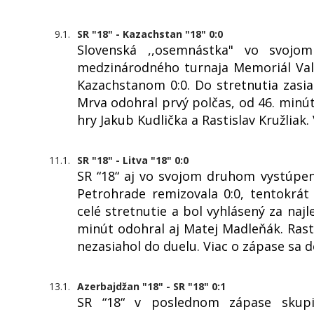
9.1.
SR "18" - Kazachstan "18" 0:0
Slovenská ,,osemnástka" vo svojo
medzinárodného turnaja Memoriál Val
Kazachstanom 0:0. Do stretnutia zasiah
Mrva odohral prvý polčas, od 46. minút
hry Jakub Kudlička a Rastislav Kružliak
11.1.
SR "18" - Litva "18" 0:0
SR “18“ aj vo svojom druhom vystúpen
Petrohrade remizovala 0:0, tentokrát 
celé stretnutie a bol vyhlásený za naj
minút odohral aj Matej Madleňák. Rasti
nezasiahol do duelu. Viac o zápase sa 
13.1.
Azerbajdžan "18" - SR "18" 0:1
SR “18“ v poslednom zápase skupin