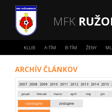
MFK
RUŽO
KLUB
A-TÍM
B-TÍM
ŽENY
ML
ARCHÍV ČLÁNKOV
2007
2008
2009
2010
2011
2012
2013
2014
2015
január
február
marec
apríl
máj
jún
vzostupne
zostupne