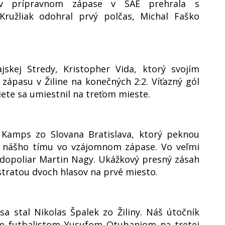
s v prípravnom zápase v SAE prehrala s
ružliak odohral prvý polčas, Michal Faško
jskej Stredy, Kristopher Vida, ktorý svojím
ápasu v Žiline na konečných 2:2. Víťazný gól
ete sa umiestnil na treťom mieste.
e Kamps zo Slovana Bratislava, ktorý peknou
k nášho tímu vo vzájomnom zápase. Vo veľmi
edopoliar Martin Nagy. Ukážkový presný zásah
stratou dvoch hlasov na prvé miesto.
a stal Nikolas Špalek zo Žiliny. Náš útočník
kým futbalistom Yusufom Otubanjom na tretej