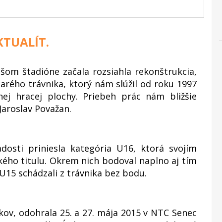
TUALÍT.
šom štadióne začala rozsiahla rekonštrukcia,
tarého trávnika, ktorý nám slúžil od roku 1997
anej hracej plochy. Priebeh prác nám bližšie
Jaroslav Považan.
dosti priniesla kategória U16, ktorá svojím
kého titulu. Okrem nich bodoval naplno aj tím
 U15 schádzali z trávnika bez bodu.
kov, odohrala 25. a 27. mája 2015 v NTC Senec