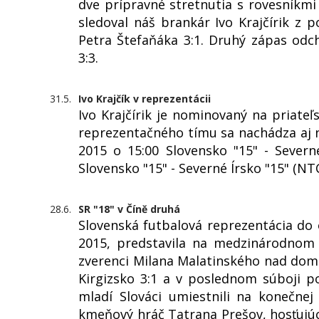
dve prípravné stretnutia s rovesníkmi
sledoval náš brankár Ivo Krajčírik z p
Petra Štefaňáka 3:1. Druhý zápas odc
3:3.
31.5.
Ivo Krajčík v reprezentácii
Ivo Krajčírik je nominovaný na priate
reprezentačného tímu sa nachádza aj náš
2015 o 15:00 Slovensko "15" - Severn
Slovensko "15" - Severné Írsko "15" (NT
28.6.
SR "18" v Číně druhá
Slovenská futbalová reprezentácia do 
2015, predstavila na medzinárodnom t
zverenci Milana Malatinského nad domá
Kirgizsko 3:1 a v poslednom súboji po
mladí Slováci umiestnili na konečnej
kmeňový hráč Tatrana Prešov, hosťujúc