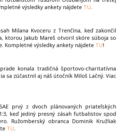
ompletné výsledky ankety nájdete
TU
.
ásah Milana Kvoceru z Trenčína, keď zakončil
a, ktorou Jakub Mareš otvoril skóre súboja so
e. Kompletné výsledky ankety nájdete
TU
!
rade konala tradičná športovo-charitatívna
a sa zúčastnil aj náš útočník Miloš Lačný. Viac
 SAE prvý z dvoch plánovaných priateľských
:3, keď jediný presný zásah futbalistov spod
avro. Ružomberský obranca Dominik Kružliak
ate
TU
.