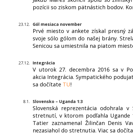
pozícii so ziskom pätnástich bodov. K
23.12.
Gól mesiaca november
Prvé miesto v ankete získal presný z
svoje sólo gólom do našej brány. Strel
Senicou sa umiestnila na piatom miest
27.12.
Integrácia
V utorok 27. decembra 2016 sa v Pop
akcia Integrácia. Sympatického podujati
sa dočítate
TU
!
8.1.
Slovensko – Uganda 1:3
Slovenská reprezentácia odohrala v
stretnutí, v ktorom podľahla Ugande 1
Tatier zaznamenal Žilinčan Denis V
nezasiahol do stretnutia. Viac sa dočít