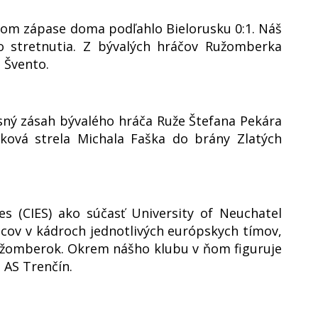
nom zápase doma podľahlo Bielorusku 0:1. Náš
o stretnutia. Z bývalých hráčov Ružomberka
 Švento.
ný zásah bývalého hráča Ruže Štefana Pekára
žková strela Michala Faška do brány Zlatých
es (CIES) ako súčasť University of Neuchatel
ncov v kádroch jednotlivých európskych tímov,
užomberok. Okrem nášho klubu v ňom figuruje
e AS Trenčín.