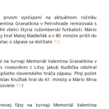
m prvom vystúpení na aktuálnom ročníku
entina Granatkina v Petrohrade remizovala s
li všetci štyria ružomberskí futbalisti. Mário
y hral Matej Madleňák a v 80. minúte prišli do
. Viac o zápase sa dočítate
TU
.
í na turnaji Memoriál Valentina Granatkina v
s rovesníkmi z Litvy. Jakub Kudlička odohral
lepšieho slovenského hráča zápasu. Plný počet
slav Kružliak hral do 61. minúty a Mário Mrva
dozviete
TU
!
ovej fázy na turnaji Memoriál Valentina