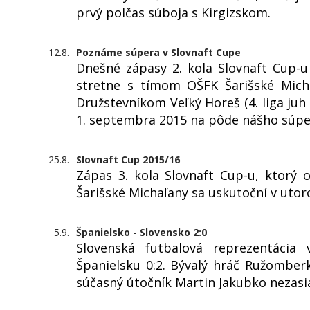
prvý polčas súboja s Kirgizskom.
12.8.
Poznáme súpera v Slovnaft Cupe
Dnešné zápasy 2. kola Slovnaft Cup-u
stretne s tímom OŠFK Šarišské Michaľ
Družstevníkom Veľký Horeš (4. liga juh
1. septembra 2015 na pôde nášho súpe
25.8.
Slovnaft Cup 2015/16
Zápas 3. kola Slovnaft Cup-u, ktor
Šarišské Michaľany sa uskutoční v utor
5.9.
Španielsko - Slovensko 2:0
Slovenská futbalová reprezentácia
Španielsku 0:2. Bývalý hráč Ružomber
súčasný útočník Martin Jakubko nezasi