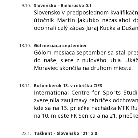
9.10.
Slovensko - Bielorusko 0:1
Slovensko v predposlednom kvalifikač
útočník Martin Jakubko nezasiahol d
odohrali celý zápas Juraj Kucka a Dušan
13.10.
Gól mesiaca september
Gólom mesiaca september sa stal pres
do našej siete z nulového uhla. Uká
Moraviec skončila na druhom mieste.
18.11.
Ružomberok 13. v rebríčku CIES
International Centre for Sports Studi
zverejnila zaujímavý rebríček odchova
kde sa na 13. priečke nachádza MFK R
na 10. mieste FK Senica a na 21. priečk
22.1.
Taškent - Slovensko "21" 2:0