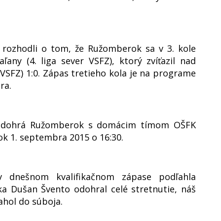
 rozhodli o tom, že Ružomberok sa v 3. kole
any (4. liga sever VSFZ), ktorý zvíťazil nad
 VSFZ) 1:0. Zápas tretieho kola je na programe
ra.
ý odohrá Ružomberok s domácim tímom OŠFK
ok 1. septembra 2015 o 16:30.
 v dnešnom kvalifikačnom zápase podľahla
ka Dušan Švento odohral celé stretnutie, náš
ahol do súboja.