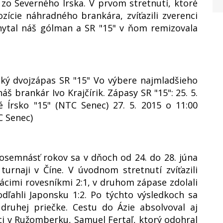
 zo Severného Írska. V prvom stretnutí, ktoré
ozície náhradného brankára, zvíťazili zverenci
hytal náš gólman a SR "15" v ňom remizovala
ľský dvojzápas SR "15" Vo výbere najmladšieho
 brankár Ivo Krajčírik. Zápasy SR "15": 25. 5.
é Írsko "15" (NTC Senec) 27. 5. 2015 o 11:00
C Senec)
osemnásť rokov sa v dňoch od 24. do 28. júna
urnaji v Číne. V úvodnom stretnutí zvíťazili
cimi rovesníkmi 2:1, v druhom zápase zdolali
dľahli Japonsku 1:2. Po týchto výsledkoch sa
 druhej priečke. Cestu do Ázie absolvoval aj
i v Ružomberku, Samuel Fertaľ, ktorý odohral