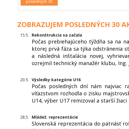
posledných 30
ZOBRAZUJEM POSLEDNÝCH 30 AK
15.5.
Rekonštrukcia sa začala
Počas prebiehajúceho týždňa sa na na
ktorej prvá fáza sa týka odstránenia s
a následná inštalácia novej, vyhriev
ozrejmil technický manažér klubu, Ing. 
20.5.
Výsledky kategórie U16
Počas posledných dní nám najviac ra
víťazstvom rozhodla o zisku majstrovs
U14, výber U17 remizoval a starší žiaci
28.5.
Mládež. reprezentácie
Slovenská reprezentácia do pätnásť ro