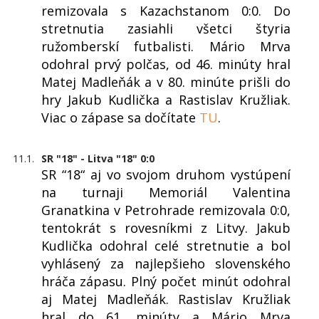
remizovala s Kazachstanom 0:0. Do
stretnutia zasiahli všetci štyria
ružomberskí futbalisti. Mário Mrva
odohral prvý polčas, od 46. minúty hral
Matej Madleňák a v 80. minúte prišli do
hry Jakub Kudlička a Rastislav Kružliak.
Viac o zápase sa dočítate
TU
.
11.1.
SR "18" - Litva "18" 0:0
SR “18“ aj vo svojom druhom vystúpení
na turnaji Memoriál Valentina
Granatkina v Petrohrade remizovala 0:0,
tentokrát s rovesníkmi z Litvy. Jakub
Kudlička odohral celé stretnutie a bol
vyhlásený za najlepšieho slovenského
hráča zápasu. Plný počet minút odohral
aj Matej Madleňák. Rastislav Kružliak
hral do 61. minúty a Mário Mrva