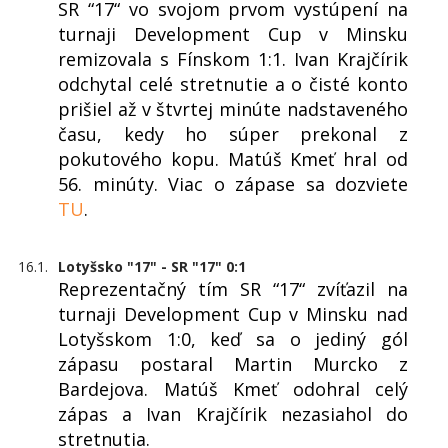
SR “17“ vo svojom prvom vystúpení na
turnaji Development Cup v Minsku
remizovala s Fínskom 1:1. Ivan Krajčírik
odchytal celé stretnutie a o čisté konto
prišiel až v štvrtej minúte nadstaveného
času, kedy ho súper prekonal z
pokutového kopu. Matúš Kmeť hral od
56. minúty. Viac o zápase sa dozviete
TU
.
16.1.
Lotyšsko "17" - SR "17" 0:1
Reprezentačný tím SR “17“ zvíťazil na
turnaji Development Cup v Minsku nad
Lotyšskom 1:0, keď sa o jediný gól
zápasu postaral Martin Murcko z
Bardejova. Matúš Kmeť odohral celý
zápas a Ivan Krajčírik nezasiahol do
stretnutia.