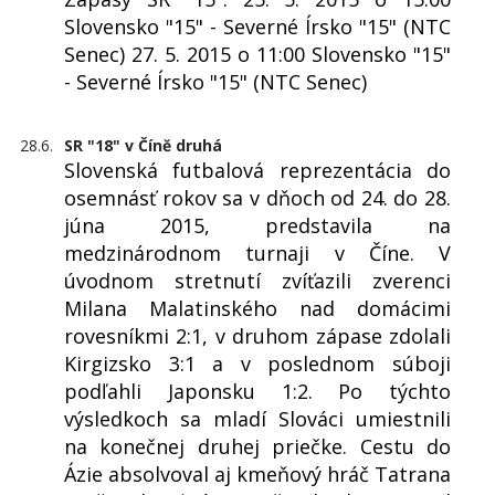
Slovensko "15" - Severné Írsko "15" (NTC
Senec) 27. 5. 2015 o 11:00 Slovensko "15"
- Severné Írsko "15" (NTC Senec)
28.6.
SR "18" v Číně druhá
Slovenská futbalová reprezentácia do
osemnásť rokov sa v dňoch od 24. do 28.
júna 2015, predstavila na
medzinárodnom turnaji v Číne. V
úvodnom stretnutí zvíťazili zverenci
Milana Malatinského nad domácimi
rovesníkmi 2:1, v druhom zápase zdolali
Kirgizsko 3:1 a v poslednom súboji
podľahli Japonsku 1:2. Po týchto
výsledkoch sa mladí Slováci umiestnili
na konečnej druhej priečke. Cestu do
Ázie absolvoval aj kmeňový hráč Tatrana