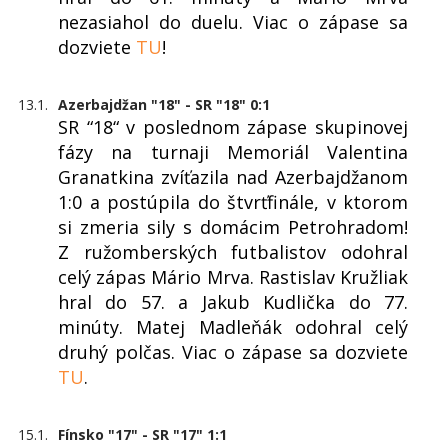
nezasiahol do duelu. Viac o zápase sa
dozviete
TU
!
13.1.
Azerbajdžan "18" - SR "18" 0:1
SR “18“ v poslednom zápase skupinovej
fázy na turnaji Memoriál Valentina
Granatkina zvíťazila nad Azerbajdžanom
1:0 a postúpila do štvrťfinále, v ktorom
si zmeria sily s domácim Petrohradom!
Z ružomberských futbalistov odohral
celý zápas Mário Mrva. Rastislav Kružliak
hral do 57. a Jakub Kudlička do 77.
minúty. Matej Madleňák odohral celý
druhý polčas. Viac o zápase sa dozviete
TU
.
15.1.
Fínsko "17" - SR "17" 1:1