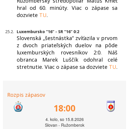
Ružomberský stredopoliar Matúš Kmeť
hral od 60. minúty. Viac o zápase sa
dozviete
TU
.
25.2.
Luxembursko “16“ - SR “16“ 0:2
Slovenská „šestnástka“ zvíťazila v prvom
z dvoch priateľských duelov na pôde
luxemburských rovesníkov 2:0. Náš
obranca Marek Luščík odohral celé
stretnutie. Viac o zápase sa dozviete
TU
.
Rozpis zápasov
18:00
4. kolo, so 15.8.2026
Slovan - Ružomberok