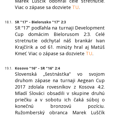
Marek Luščík odohral celé stretnutie.
Viac o zápase sa dozviete
TU
.
18.1.
SR "17" - Bielorusko "17" 2:3
SR “17“ podľahla na turnaji Development
Cup domácim Bielorusom 2:3. Celé
stretnutie odchytal náš brankár Ivan
Krajčírik a od 61. minúty hral aj Matúš
Kmeť. Viac o zápase sa dozviete
TU
.
19.1.
Kosovo "16" - SR "16" 2:4
Slovenská „šestnástka“ vo svojom
druhom zápase na turnaji Aegean Cup
2017 zdolala rovesníkov z Kosova 4:2.
Mladí Slováci obsadili v skupine druhú
priečku a v sobotu ich čaká súboj o
konečnú bronzovú pozíciu.
Ružomberský obranca Marek Luščík