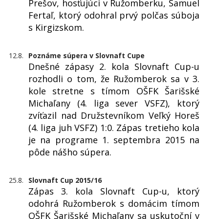
Prešov, hosťujúci v Ružomberku, Samuel
Fertaľ, ktorý odohral prvý polčas súboja
s Kirgizskom.
12.8.
Poznáme súpera v Slovnaft Cupe
Dnešné zápasy 2. kola Slovnaft Cup-u
rozhodli o tom, že Ružomberok sa v 3.
kole stretne s tímom OŠFK Šarišské
Michaľany (4. liga sever VSFZ), ktorý
zvíťazil nad Družstevníkom Veľký Horeš
(4. liga juh VSFZ) 1:0. Zápas tretieho kola
je na programe 1. septembra 2015 na
pôde nášho súpera.
25.8.
Slovnaft Cup 2015/16
Zápas 3. kola Slovnaft Cup-u, ktorý
odohrá Ružomberok s domácim tímom
OŠFK Šarišské Michaľany sa uskutoční v