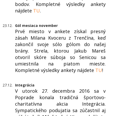
bodov. Kompletné výsledky ankety
nájdete
TU
.
23.12.
Gól mesiaca november
Prvé miesto v ankete získal presný
zásah Milana Kvoceru z Trenčína, keď
zakončil svoje sólo gólom do našej
brány. Strela, ktorou Jakub Mareš
otvoril skóre súboja so Senicou sa
umiestnila na piatom mieste.
Kompletné výsledky ankety nájdete
TU
!
27.12.
Integrácia
V utorok 27. decembra 2016 sa v
Poprade konala tradičná športovo-
charitatívna akcia Integrácia.
Sympatického podujatia sa zúčastnil aj