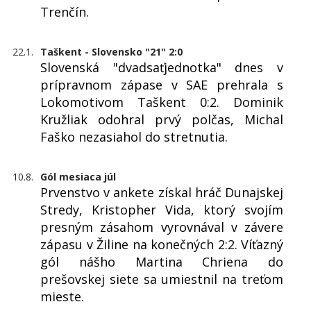
Trenčín.
22.1.
Taškent - Slovensko "21" 2:0
Slovenská "dvadsaťjednotka" dnes v
prípravnom zápase v SAE prehrala s
Lokomotivom Taškent 0:2. Dominik
Kružliak odohral prvý polčas, Michal
Faško nezasiahol do stretnutia.
10.8.
Gól mesiaca júl
Prvenstvo v ankete získal hráč Dunajskej
Stredy, Kristopher Vida, ktorý svojím
presným zásahom vyrovnával v závere
zápasu v Žiline na konečných 2:2. Víťazný
gól nášho Martina Chriena do
prešovskej siete sa umiestnil na treťom
mieste.