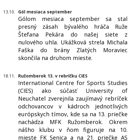
13.10.
Gól mesiaca september
Gólom mesiaca september sa stal
presný zásah bývalého hráča Ruže
Štefana Pekára do našej siete z
nulového uhla. Ukážková strela Michala
Faška do brány Zlatých Moraviec
skončila na druhom mieste.
18.11.
Ružomberok 13. v rebríčku CIES
International Centre for Sports Studies
(CIES) ako súčasť University of
Neuchatel zverejnila zaujímavý rebríček
odchovancov v kádroch jednotlivých
európskych tímov, kde sa na 13. priečke
nachádza MFK Ružomberok. Okrem
nášho klubu v ňom figuruje na 10.
mieste FK Senica a na 21. priečke AS