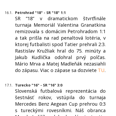
16.1.
Petrohrad "18" - SR "18" 1:1
SR “18“ v dramatickom štvrťfinále
turnaja Memoriál Valentina Granatkina
remizovala s domácim Petrohradom 1:1
a tak prišla na rad penaltová lotéria, v
ktorej futbalisti spod Tatier prehrali 2:3.
Rastislav Kružliak hral do 75. minúty a
Jakub Kudlička odohral prvý polčas.
Mário Mrva a Matej Madleňák nezasiahli
do zápasu. Viac o zápase sa dozviete
TU
.
17.1.
Turecko "16" - SR "16" 3:0
Slovenská futbalová reprezentácia do
šestnásť rokov, vstúpila do turnaja
Mercedes Benz Aegean Cup prehrou 0:3
s tureckými rovesníkmi. Náš obranca