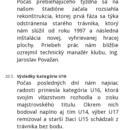
Počas prebiehajúceho týždňa sa na
našom štadióne začala rozsiahla
rekonštrukcia, ktorej prvá fáza sa týka
odstránenia starého trávnika, ktorý
nám slúžil od roku 1997 a následná
inštalácia novej, vyhrievanej hracej
plochy. Priebeh prác nám bližšie
ozrejmil technický manažér klubu, Ing.
Jaroslav Považan.
20.5.
Výsledky kategórie U16
Počas posledných dní nám najviac
radosti priniesla kategória U16, ktorá
svojím víťazstvom rozhodla o zisku
majstrovského titulu. Okrem nich
bodoval naplno aj tím U14, výber U17
remizoval a starší žiaci U15 schádzali z
trávnika bez bodu.