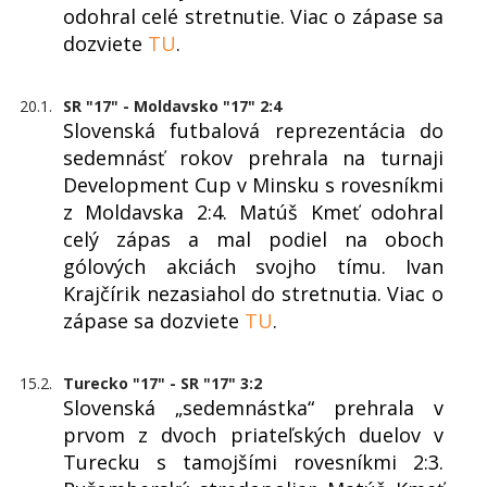
odohral celé stretnutie. Viac o zápase sa
dozviete
TU
.
20.1.
SR "17" - Moldavsko "17" 2:4
Slovenská futbalová reprezentácia do
sedemnásť rokov prehrala na turnaji
Development Cup v Minsku s rovesníkmi
z Moldavska 2:4. Matúš Kmeť odohral
celý zápas a mal podiel na oboch
gólových akciách svojho tímu. Ivan
Krajčírik nezasiahol do stretnutia. Viac o
zápase sa dozviete
TU
.
15.2.
Turecko "17" - SR "17" 3:2
Slovenská „sedemnástka“ prehrala v
prvom z dvoch priateľských duelov v
Turecku s tamojšími rovesníkmi 2:3.