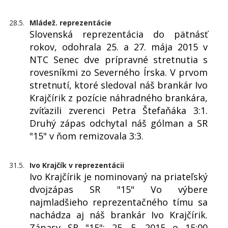
28.5.
Mládež. reprezentácie
Slovenská reprezentácia do pätnásť
rokov, odohrala 25. a 27. mája 2015 v
NTC Senec dve prípravné stretnutia s
rovesníkmi zo Severného Írska. V prvom
stretnutí, ktoré sledoval náš brankár Ivo
Krajčírik z pozície náhradného brankára,
zvíťazili zverenci Petra Štefaňáka 3:1.
Druhý zápas odchytal náš gólman a SR
"15" v ňom remizovala 3:3.
31.5.
Ivo Krajčík v reprezentácii
Ivo Krajčírik je nominovaný na priateľský
dvojzápas SR "15" Vo výbere
najmladšieho reprezentačného tímu sa
nachádza aj náš brankár Ivo Krajčírik.
Zápasy SR "15": 25. 5. 2015 o 15:00