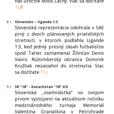
náš útočník Miloš Lačný. Viac sa dočítate
TU
!
8.1.
Slovensko – Uganda 1:3
Slovenská reprezentácia odohrala v SAE
prvý z dvoch plánovaných priateľských
stretnutí, v ktorom podľahla Ugande
1:3, keď jediný presný zásah futbalistov
spod Tatier zaznamenal Žilinčan Denis
Vavro. Ružomberský obranca Dominik
Kružliak nezasiahol do stretnutia. Viac
sa dočítate
TU
.
9.1.
SR "18" - Kazachstan "18" 0:0
Slovenská ,,osemnástka" vo svojom
prvom vystúpení na aktuálnom ročníku
medzinárodného turnaja Memoriál
Valentina Granatkina v Petrohrade