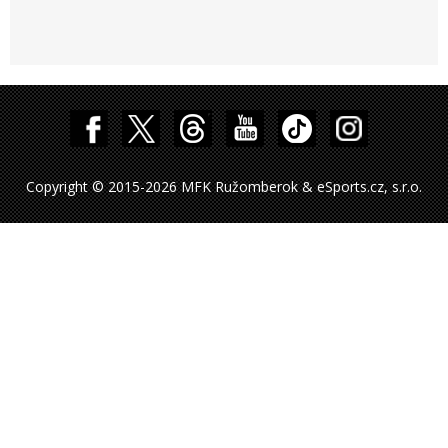
Copyright © 2015-2026 MFK Ružomberok & eSports.cz, s.r.o.