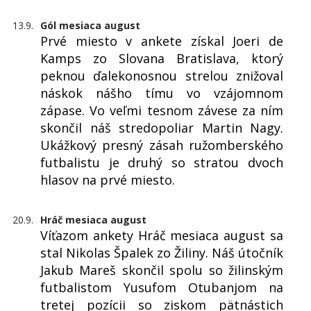
13.9.
Gól mesiaca august
Prvé miesto v ankete získal Joeri de
Kamps zo Slovana Bratislava, ktorý
peknou ďalekonosnou strelou znižoval
náskok nášho tímu vo vzájomnom
zápase. Vo veľmi tesnom závese za ním
skončil náš stredopoliar Martin Nagy.
Ukážkový presný zásah ružomberského
futbalistu je druhý so stratou dvoch
hlasov na prvé miesto.
20.9.
Hráč mesiaca august
Víťazom ankety Hráč mesiaca august sa
stal Nikolas Špalek zo Žiliny. Náš útočník
Jakub Mareš skončil spolu so žilinským
futbalistom Yusufom Otubanjom na
tretej pozícii so ziskom pätnástich