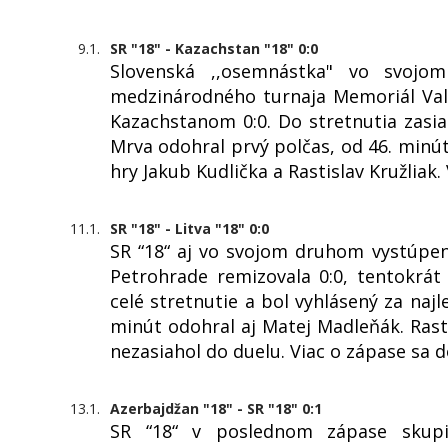
9.1.
SR "18" - Kazachstan "18" 0:0
Slovenská ,,osemnástka" vo svojo
medzinárodného turnaja Memoriál Val
Kazachstanom 0:0. Do stretnutia zasiah
Mrva odohral prvý polčas, od 46. minút
hry Jakub Kudlička a Rastislav Kružliak
11.1.
SR "18" - Litva "18" 0:0
SR “18“ aj vo svojom druhom vystúpen
Petrohrade remizovala 0:0, tentokrát 
celé stretnutie a bol vyhlásený za naj
minút odohral aj Matej Madleňák. Rasti
nezasiahol do duelu. Viac o zápase sa 
13.1.
Azerbajdžan "18" - SR "18" 0:1
SR “18“ v poslednom zápase skupin