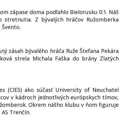
nom zápase doma podľahlo Bielorusku 0:1. Náš
o stretnutia. Z bývalých hráčov Ružomberka
 Švento.
ný zásah bývalého hráča Ruže Štefana Pekára
žková strela Michala Faška do brány Zlatých
es (CIES) ako súčasť University of Neuchatel
ncov v kádroch jednotlivých európskych tímov,
užomberok. Okrem nášho klubu v ňom figuruje
e AS Trenčín.