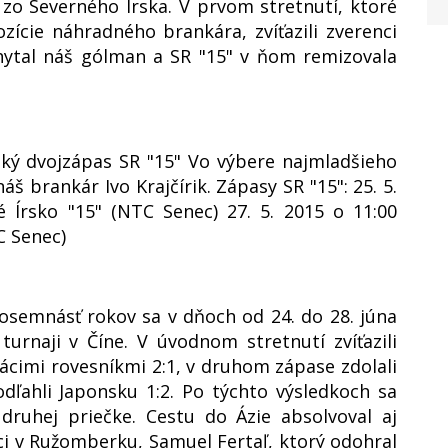
 zo Severného Írska. V prvom stretnutí, ktoré
ozície náhradného brankára, zvíťazili zverenci
hytal náš gólman a SR "15" v ňom remizovala
ľský dvojzápas SR "15" Vo výbere najmladšieho
 brankár Ivo Krajčírik. Zápasy SR "15": 25. 5.
é Írsko "15" (NTC Senec) 27. 5. 2015 o 11:00
C Senec)
osemnásť rokov sa v dňoch od 24. do 28. júna
urnaji v Číne. V úvodnom stretnutí zvíťazili
cimi rovesníkmi 2:1, v druhom zápase zdolali
dľahli Japonsku 1:2. Po týchto výsledkoch sa
 druhej priečke. Cestu do Ázie absolvoval aj
i v Ružomberku, Samuel Fertaľ, ktorý odohral