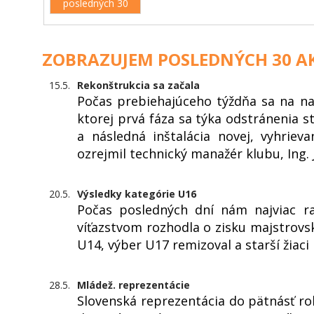
posledných 30
ZOBRAZUJEM POSLEDNÝCH 30 AK
15.5.
Rekonštrukcia sa začala
Počas prebiehajúceho týždňa sa na na
ktorej prvá fáza sa týka odstránenia s
a následná inštalácia novej, vyhriev
ozrejmil technický manažér klubu, Ing. 
20.5.
Výsledky kategórie U16
Počas posledných dní nám najviac ra
víťazstvom rozhodla o zisku majstrovs
U14, výber U17 remizoval a starší žiaci
28.5.
Mládež. reprezentácie
Slovenská reprezentácia do pätnásť ro