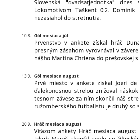
Slovenská "dvadsaťjednotka" dne
Lokomotivom Taškent 0:2. Dominik K
nezasiahol do stretnutia.
10.8.
Gól mesiaca júl
Prvenstvo v ankete získal hráč Duna
presným zásahom vyrovnával v závere z
nášho Martina Chriena do prešovskej si
13.9.
Gól mesiaca august
Prvé miesto v ankete získal Joeri d
ďalekonosnou strelou znižoval násko
tesnom závese za ním skončil náš str
ružomberského futbalistu je druhý so 
20.9.
Hráč mesiaca august
Víťazom ankety Hráč mesiaca august s
Jakub Mareš skončil spolu so žilins