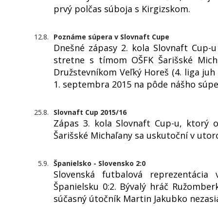
prvý polčas súboja s Kirgizskom.
12.8.
Poznáme súpera v Slovnaft Cupe
Dnešné zápasy 2. kola Slovnaft Cup-u
stretne s tímom OŠFK Šarišské Michaľ
Družstevníkom Veľký Horeš (4. liga juh
1. septembra 2015 na pôde nášho súpe
25.8.
Slovnaft Cup 2015/16
Zápas 3. kola Slovnaft Cup-u, ktor
Šarišské Michaľany sa uskutoční v utor
5.9.
Španielsko - Slovensko 2:0
Slovenská futbalová reprezentácia
Španielsku 0:2. Bývalý hráč Ružomber
súčasný útočník Martin Jakubko nezasi