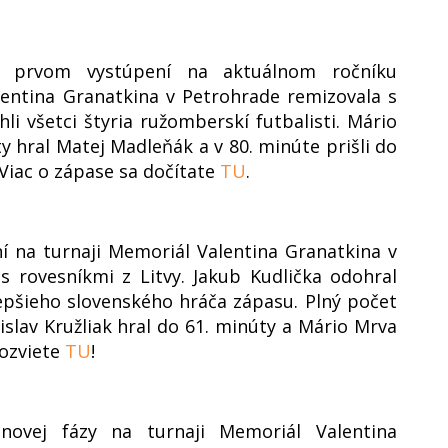
m prvom vystúpení na aktuálnom ročníku
entina Granatkina v Petrohrade remizovala s
li všetci štyria ružomberskí futbalisti. Mário
y hral Matej Madleňák a v 80. minúte prišli do
. Viac o zápase sa dočítate
TU
.
í na turnaji Memoriál Valentina Granatkina v
s rovesníkmi z Litvy. Jakub Kudlička odohral
lepšieho slovenského hráča zápasu. Plný počet
slav Kružliak hral do 61. minúty a Mário Mrva
dozviete
TU
!
ovej fázy na turnaji Memoriál Valentina