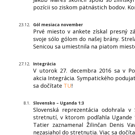
pozícii so ziskom pätnástich bodov. K
23.12.
Gól mesiaca november
Prvé miesto v ankete získal presný z
svoje sólo gólom do našej brány. Strel
Senicou sa umiestnila na piatom miest
27.12.
Integrácia
V utorok 27. decembra 2016 sa v Pop
akcia Integrácia. Sympatického podujati
sa dočítate
TU
!
8.1.
Slovensko – Uganda 1:3
Slovenská reprezentácia odohrala v
stretnutí, v ktorom podľahla Ugande 1
Tatier zaznamenal Žilinčan Denis V
nezasiahol do stretnutia. Viac sa dočít