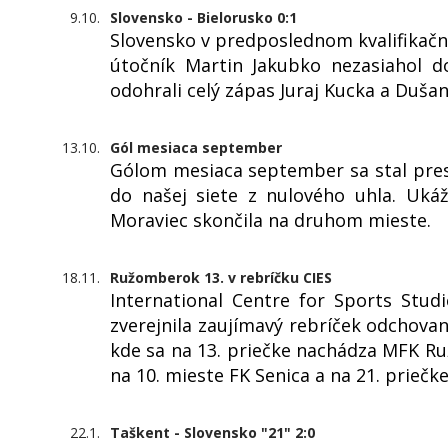
9.10.
Slovensko - Bielorusko 0:1
Slovensko v predposlednom kvalifikač
útočník Martin Jakubko nezasiahol d
odohrali celý zápas Juraj Kucka a Dušan
13.10.
Gól mesiaca september
Gólom mesiaca september sa stal pres
do našej siete z nulového uhla. Uká
Moraviec skončila na druhom mieste.
18.11.
Ružomberok 13. v rebríčku CIES
International Centre for Sports Studi
zverejnila zaujímavý rebríček odchova
kde sa na 13. priečke nachádza MFK R
na 10. mieste FK Senica a na 21. priečk
22.1.
Taškent - Slovensko "21" 2:0