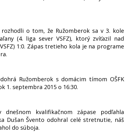
 rozhodli o tom, že Ružomberok sa v 3. kole
any (4. liga sever VSFZ), ktorý zvíťazil nad
 VSFZ) 1:0. Zápas tretieho kola je na programe
ra.
ý odohrá Ružomberok s domácim tímom OŠFK
ok 1. septembra 2015 o 16:30.
 v dnešnom kvalifikačnom zápase podľahla
ka Dušan Švento odohral celé stretnutie, náš
ahol do súboja.