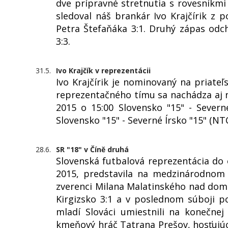
dve prípravné stretnutia s rovesníkmi
sledoval náš brankár Ivo Krajčírik z p
Petra Štefaňáka 3:1. Druhý zápas odc
3:3.
31.5.
Ivo Krajčík v reprezentácii
Ivo Krajčírik je nominovaný na priate
reprezentačného tímu sa nachádza aj náš
2015 o 15:00 Slovensko "15" - Severn
Slovensko "15" - Severné Írsko "15" (NT
28.6.
SR "18" v Číně druhá
Slovenská futbalová reprezentácia do 
2015, predstavila na medzinárodnom t
zverenci Milana Malatinského nad domá
Kirgizsko 3:1 a v poslednom súboji po
mladí Slováci umiestnili na konečnej
kmeňový hráč Tatrana Prešov, hosťujúc