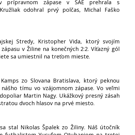
s v prípravnom zápase v SAE prehrala s
ružliak odohral prvý polčas, Michal Faško
jskej Stredy, Kristopher Vida, ktorý svojím
ápasu v Žiline na konečných 2:2. Víťazný gól
ete sa umiestnil na treťom mieste.
e Kamps zo Slovana Bratislava, ktorý peknou
k nášho tímu vo vzájomnom zápase. Vo veľmi
edopoliar Martin Nagy. Ukážkový presný zásah
stratou dvoch hlasov na prvé miesto.
a stal Nikolas Špalek zo Žiliny. Náš útočník
kým futbalistom Yusufom Otubanjom na tretej