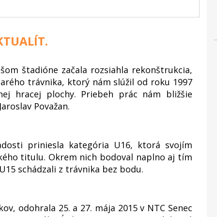
TUALÍT.
šom štadióne začala rozsiahla rekonštrukcia,
tarého trávnika, ktorý nám slúžil od roku 1997
anej hracej plochy. Priebeh prác nám bližšie
Jaroslav Považan.
dosti priniesla kategória U16, ktorá svojím
kého titulu. Okrem nich bodoval naplno aj tím
 U15 schádzali z trávnika bez bodu.
kov, odohrala 25. a 27. mája 2015 v NTC Senec