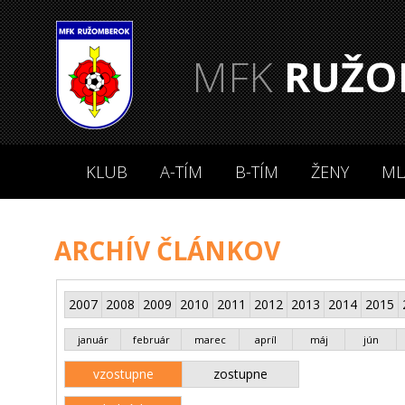
MFK
RUŽO
KLUB
A-TÍM
B-TÍM
ŽENY
ML
ARCHÍV ČLÁNKOV
2007
2008
2009
2010
2011
2012
2013
2014
2015
január
február
marec
apríl
máj
jún
vzostupne
zostupne