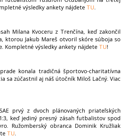
ompletné výsledky ankety nájdete
TU
.
ásah Milana Kvoceru z Trenčína, keď zakončil
a, ktorou Jakub Mareš otvoril skóre súboja so
e. Kompletné výsledky ankety nájdete
TU
!
rade konala tradičná športovo-charitatívna
a sa zúčastnil aj náš útočník Miloš Lačný. Viac
 SAE prvý z dvoch plánovaných priateľských
:3, keď jediný presný zásah futbalistov spod
avro. Ružomberský obranca Dominik Kružliak
ate
TU
.