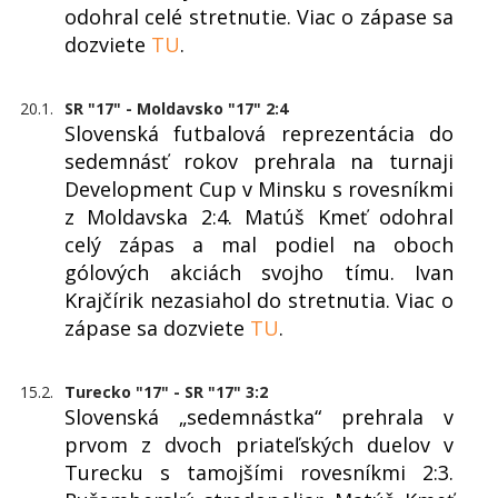
odohral celé stretnutie. Viac o zápase sa
dozviete
TU
.
20.1.
SR "17" - Moldavsko "17" 2:4
Slovenská futbalová reprezentácia do
sedemnásť rokov prehrala na turnaji
Development Cup v Minsku s rovesníkmi
z Moldavska 2:4. Matúš Kmeť odohral
celý zápas a mal podiel na oboch
gólových akciách svojho tímu. Ivan
Krajčírik nezasiahol do stretnutia. Viac o
zápase sa dozviete
TU
.
15.2.
Turecko "17" - SR "17" 3:2
Slovenská „sedemnástka“ prehrala v
prvom z dvoch priateľských duelov v
Turecku s tamojšími rovesníkmi 2:3.