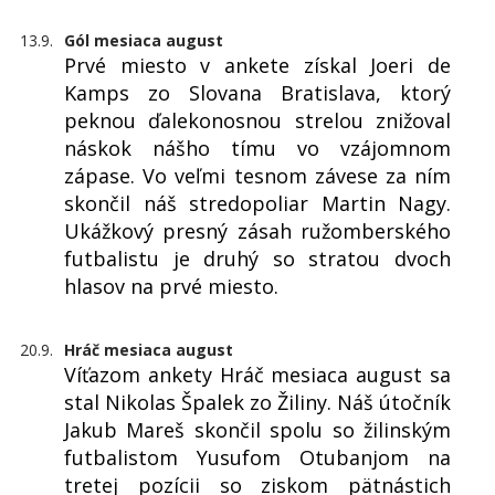
13.9.
Gól mesiaca august
Prvé miesto v ankete získal Joeri de
Kamps zo Slovana Bratislava, ktorý
peknou ďalekonosnou strelou znižoval
náskok nášho tímu vo vzájomnom
zápase. Vo veľmi tesnom závese za ním
skončil náš stredopoliar Martin Nagy.
Ukážkový presný zásah ružomberského
futbalistu je druhý so stratou dvoch
hlasov na prvé miesto.
20.9.
Hráč mesiaca august
Víťazom ankety Hráč mesiaca august sa
stal Nikolas Špalek zo Žiliny. Náš útočník
Jakub Mareš skončil spolu so žilinským
futbalistom Yusufom Otubanjom na
tretej pozícii so ziskom pätnástich