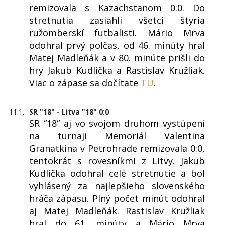
remizovala s Kazachstanom 0:0. Do
stretnutia zasiahli všetci štyria
ružomberskí futbalisti. Mário Mrva
odohral prvý polčas, od 46. minúty hral
Matej Madleňák a v 80. minúte prišli do
hry Jakub Kudlička a Rastislav Kružliak.
Viac o zápase sa dočítate
TU
.
11.1.
SR "18" - Litva "18" 0:0
SR “18“ aj vo svojom druhom vystúpení
na turnaji Memoriál Valentina
Granatkina v Petrohrade remizovala 0:0,
tentokrát s rovesníkmi z Litvy. Jakub
Kudlička odohral celé stretnutie a bol
vyhlásený za najlepšieho slovenského
hráča zápasu. Plný počet minút odohral
aj Matej Madleňák. Rastislav Kružliak
hral do 61. minúty a Mário Mrva