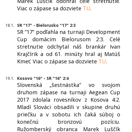
Marek Luščík odohral celé stretnutie.
Viac o zápase sa dozviete
TU
.
18.1.
SR "17" - Bielorusko "17" 2:3
SR “17“ podľahla na turnaji Development
Cup domácim Bielorusom 2:3. Celé
stretnutie odchytal náš brankár Ivan
Krajčírik a od 61. minúty hral aj Matúš
Kmeť. Viac o zápase sa dozviete
TU
.
19.1.
Kosovo "16" - SR "16" 2:4
Slovenská „šestnástka“ vo svojom
druhom zápase na turnaji Aegean Cup
2017 zdolala rovesníkov z Kosova 4:2.
Mladí Slováci obsadili v skupine druhú
priečku a v sobotu ich čaká súboj o
konečnú bronzovú pozíciu.
Ružomberský obranca Marek Luščík