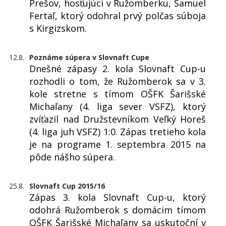
Prešov, hosťujúci v Ružomberku, Samuel
Fertaľ, ktorý odohral prvý polčas súboja
s Kirgizskom.
12.8.
Poznáme súpera v Slovnaft Cupe
Dnešné zápasy 2. kola Slovnaft Cup-u
rozhodli o tom, že Ružomberok sa v 3.
kole stretne s tímom OŠFK Šarišské
Michaľany (4. liga sever VSFZ), ktorý
zvíťazil nad Družstevníkom Veľký Horeš
(4. liga juh VSFZ) 1:0. Zápas tretieho kola
je na programe 1. septembra 2015 na
pôde nášho súpera.
25.8.
Slovnaft Cup 2015/16
Zápas 3. kola Slovnaft Cup-u, ktorý
odohrá Ružomberok s domácim tímom
OŠFK Šarišské Michaľany sa uskutoční v