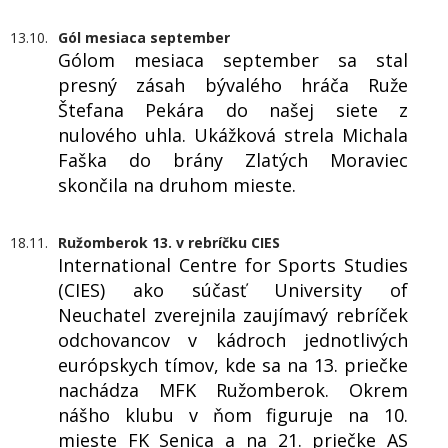
13.10.
Gól mesiaca september
Gólom mesiaca september sa stal
presný zásah bývalého hráča Ruže
Štefana Pekára do našej siete z
nulového uhla. Ukážková strela Michala
Faška do brány Zlatých Moraviec
skončila na druhom mieste.
18.11.
Ružomberok 13. v rebríčku CIES
International Centre for Sports Studies
(CIES) ako súčasť University of
Neuchatel zverejnila zaujímavý rebríček
odchovancov v kádroch jednotlivých
európskych tímov, kde sa na 13. priečke
nachádza MFK Ružomberok. Okrem
nášho klubu v ňom figuruje na 10.
mieste FK Senica a na 21. priečke AS