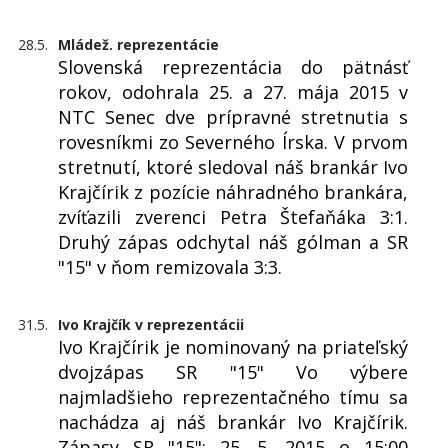
28.5.
Mládež. reprezentácie
Slovenská reprezentácia do pätnásť
rokov, odohrala 25. a 27. mája 2015 v
NTC Senec dve prípravné stretnutia s
rovesníkmi zo Severného Írska. V prvom
stretnutí, ktoré sledoval náš brankár Ivo
Krajčírik z pozície náhradného brankára,
zvíťazili zverenci Petra Štefaňáka 3:1.
Druhý zápas odchytal náš gólman a SR
"15" v ňom remizovala 3:3.
31.5.
Ivo Krajčík v reprezentácii
Ivo Krajčírik je nominovaný na priateľský
dvojzápas SR "15" Vo výbere
najmladšieho reprezentačného tímu sa
nachádza aj náš brankár Ivo Krajčírik.
Zápasy SR "15": 25. 5. 2015 o 15:00