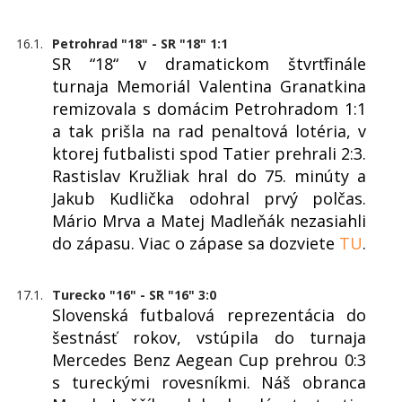
16.1.
Petrohrad "18" - SR "18" 1:1
SR “18“ v dramatickom štvrťfinále
turnaja Memoriál Valentina Granatkina
remizovala s domácim Petrohradom 1:1
a tak prišla na rad penaltová lotéria, v
ktorej futbalisti spod Tatier prehrali 2:3.
Rastislav Kružliak hral do 75. minúty a
Jakub Kudlička odohral prvý polčas.
Mário Mrva a Matej Madleňák nezasiahli
do zápasu. Viac o zápase sa dozviete
TU
.
17.1.
Turecko "16" - SR "16" 3:0
Slovenská futbalová reprezentácia do
šestnásť rokov, vstúpila do turnaja
Mercedes Benz Aegean Cup prehrou 0:3
s tureckými rovesníkmi. Náš obranca