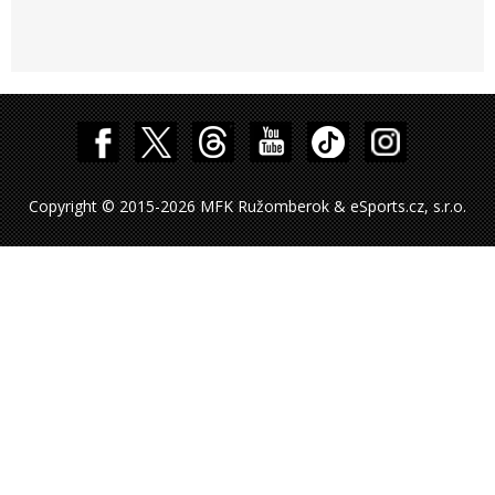
Copyright © 2015-2026 MFK Ružomberok & eSports.cz, s.r.o.