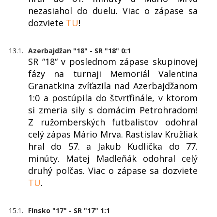
nezasiahol do duelu. Viac o zápase sa
dozviete
TU
!
13.1.
Azerbajdžan "18" - SR "18" 0:1
SR “18“ v poslednom zápase skupinovej
fázy na turnaji Memoriál Valentina
Granatkina zvíťazila nad Azerbajdžanom
1:0 a postúpila do štvrťfinále, v ktorom
si zmeria sily s domácim Petrohradom!
Z ružomberských futbalistov odohral
celý zápas Mário Mrva. Rastislav Kružliak
hral do 57. a Jakub Kudlička do 77.
minúty. Matej Madleňák odohral celý
druhý polčas. Viac o zápase sa dozviete
TU
.
15.1.
Fínsko "17" - SR "17" 1:1