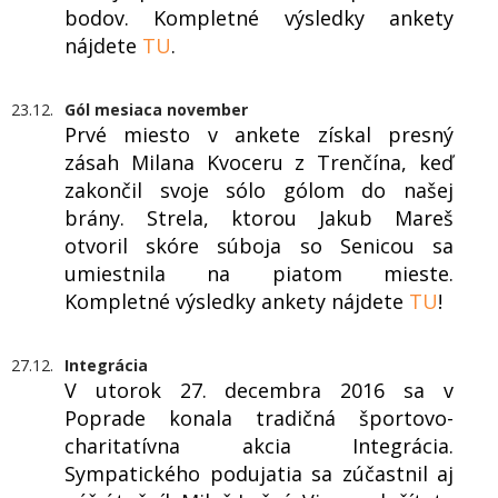
bodov. Kompletné výsledky ankety
nájdete
TU
.
23.12.
Gól mesiaca november
Prvé miesto v ankete získal presný
zásah Milana Kvoceru z Trenčína, keď
zakončil svoje sólo gólom do našej
brány. Strela, ktorou Jakub Mareš
otvoril skóre súboja so Senicou sa
umiestnila na piatom mieste.
Kompletné výsledky ankety nájdete
TU
!
27.12.
Integrácia
V utorok 27. decembra 2016 sa v
Poprade konala tradičná športovo-
charitatívna akcia Integrácia.
Sympatického podujatia sa zúčastnil aj