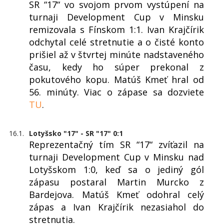
SR “17“ vo svojom prvom vystúpení na
turnaji Development Cup v Minsku
remizovala s Fínskom 1:1. Ivan Krajčírik
odchytal celé stretnutie a o čisté konto
prišiel až v štvrtej minúte nadstaveného
času, kedy ho súper prekonal z
pokutového kopu. Matúš Kmeť hral od
56. minúty. Viac o zápase sa dozviete
TU
.
16.1.
Lotyšsko "17" - SR "17" 0:1
Reprezentačný tím SR “17“ zvíťazil na
turnaji Development Cup v Minsku nad
Lotyšskom 1:0, keď sa o jediný gól
zápasu postaral Martin Murcko z
Bardejova. Matúš Kmeť odohral celý
zápas a Ivan Krajčírik nezasiahol do
stretnutia.