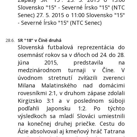
Slovensko "15" - Severné Írsko "15" (NTC
Senec) 27. 5. 2015 o 11:00 Slovensko "15"
- Severné Írsko "15" (NTC Senec)
28.6.
SR "18" v Číně druhá
Slovenská futbalová reprezentácia do
osemnásť rokov sa v dňoch od 24. do 28.
júna 2015, predstavila na
medzinárodnom turnaji v Číne. V
úvodnom stretnutí zvíťazili zverenci
Milana Malatinského nad domácimi
rovesníkmi 2:1, v druhom zápase zdolali
Kirgizsko 3:1 a v poslednom súboji
podľahli Japonsku 1:2. Po týchto
výsledkoch sa mladí Slováci umiestnili
na konečnej druhej priečke. Cestu do
Ázie absolvoval aj kmeňový hráč Tatrana