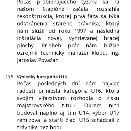
Počas prebiehajúceho týždňa sa na
našom štadióne začala rozsiahla
rekonštrukcia, ktorej prvá fáza sa týka
odstránenia starého trávnika, ktorý
nám slúžil od roku 1997 a následná
inštalácia novej, vyhrievanej hracej
plochy. Priebeh prác nám bližšie
ozrejmil technický manažér klubu, Ing.
Jaroslav Považan.
20.5.
Výsledky kategórie U16
Počas posledných dní nám najviac
radosti priniesla kategória U16, ktorá
svojím víťazstvom rozhodla o zisku
majstrovského titulu. Okrem nich
bodoval naplno aj tím U14, výber U17
remizoval a starší žiaci U15 schádzali z
trávnika bez bodu.