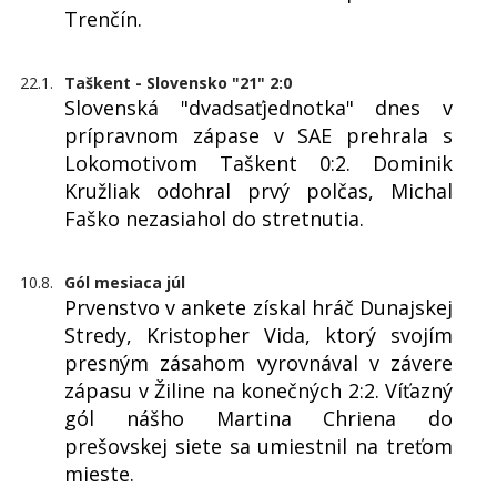
Trenčín.
22.1.
Taškent - Slovensko "21" 2:0
Slovenská "dvadsaťjednotka" dnes v
prípravnom zápase v SAE prehrala s
Lokomotivom Taškent 0:2. Dominik
Kružliak odohral prvý polčas, Michal
Faško nezasiahol do stretnutia.
10.8.
Gól mesiaca júl
Prvenstvo v ankete získal hráč Dunajskej
Stredy, Kristopher Vida, ktorý svojím
presným zásahom vyrovnával v závere
zápasu v Žiline na konečných 2:2. Víťazný
gól nášho Martina Chriena do
prešovskej siete sa umiestnil na treťom
mieste.