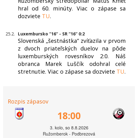
Ružomberský stredopoliar Matúš Kmeť
hral od 60. minúty. Viac o zápase sa
dozviete
TU
.
25.2.
Luxembursko “16“ - SR “16“ 0:2
Slovenská „šestnástka“ zvíťazila v prvom
z dvoch priateľských duelov na pôde
luxemburských rovesníkov 2:0. Náš
obranca Marek Luščík odohral celé
stretnutie. Viac o zápase sa dozviete
TU
.
Rozpis zápasov
18:00
3. kolo, so 8.8.2026
Ružomberok - Podbrezová