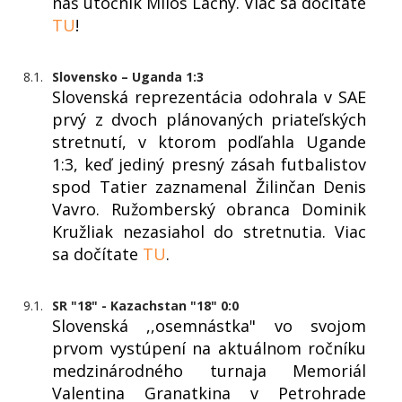
náš útočník Miloš Lačný. Viac sa dočítate
TU
!
8.1.
Slovensko – Uganda 1:3
Slovenská reprezentácia odohrala v SAE
prvý z dvoch plánovaných priateľských
stretnutí, v ktorom podľahla Ugande
1:3, keď jediný presný zásah futbalistov
spod Tatier zaznamenal Žilinčan Denis
Vavro. Ružomberský obranca Dominik
Kružliak nezasiahol do stretnutia. Viac
sa dočítate
TU
.
9.1.
SR "18" - Kazachstan "18" 0:0
Slovenská ,,osemnástka" vo svojom
prvom vystúpení na aktuálnom ročníku
medzinárodného turnaja Memoriál
Valentina Granatkina v Petrohrade