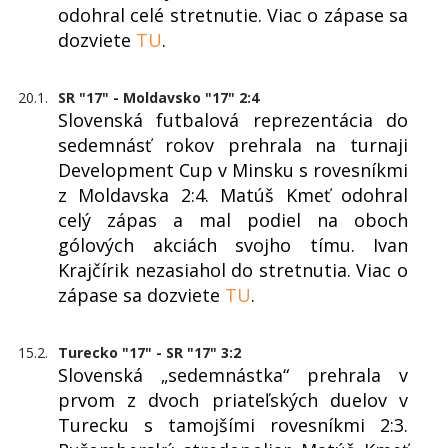
odohral celé stretnutie. Viac o zápase sa
dozviete
TU
.
20.1.
SR "17" - Moldavsko "17" 2:4
Slovenská futbalová reprezentácia do
sedemnásť rokov prehrala na turnaji
Development Cup v Minsku s rovesníkmi
z Moldavska 2:4. Matúš Kmeť odohral
celý zápas a mal podiel na oboch
gólových akciách svojho tímu. Ivan
Krajčírik nezasiahol do stretnutia. Viac o
zápase sa dozviete
TU
.
15.2.
Turecko "17" - SR "17" 3:2
Slovenská „sedemnástka“ prehrala v
prvom z dvoch priateľských duelov v
Turecku s tamojšími rovesníkmi 2:3.