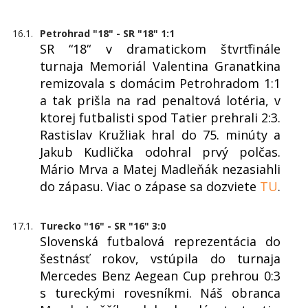
16.1.
Petrohrad "18" - SR "18" 1:1
SR “18“ v dramatickom štvrťfinále
turnaja Memoriál Valentina Granatkina
remizovala s domácim Petrohradom 1:1
a tak prišla na rad penaltová lotéria, v
ktorej futbalisti spod Tatier prehrali 2:3.
Rastislav Kružliak hral do 75. minúty a
Jakub Kudlička odohral prvý polčas.
Mário Mrva a Matej Madleňák nezasiahli
do zápasu. Viac o zápase sa dozviete
TU
.
17.1.
Turecko "16" - SR "16" 3:0
Slovenská futbalová reprezentácia do
šestnásť rokov, vstúpila do turnaja
Mercedes Benz Aegean Cup prehrou 0:3
s tureckými rovesníkmi. Náš obranca