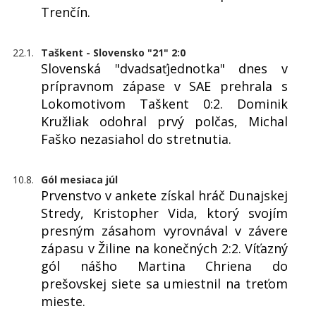
Trenčín.
22.1.
Taškent - Slovensko "21" 2:0
Slovenská "dvadsaťjednotka" dnes v
prípravnom zápase v SAE prehrala s
Lokomotivom Taškent 0:2. Dominik
Kružliak odohral prvý polčas, Michal
Faško nezasiahol do stretnutia.
10.8.
Gól mesiaca júl
Prvenstvo v ankete získal hráč Dunajskej
Stredy, Kristopher Vida, ktorý svojím
presným zásahom vyrovnával v závere
zápasu v Žiline na konečných 2:2. Víťazný
gól nášho Martina Chriena do
prešovskej siete sa umiestnil na treťom
mieste.