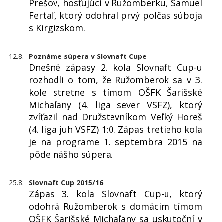
Prešov, hosťujúci v Ružomberku, Samuel
Fertaľ, ktorý odohral prvý polčas súboja
s Kirgizskom.
12.8.
Poznáme súpera v Slovnaft Cupe
Dnešné zápasy 2. kola Slovnaft Cup-u
rozhodli o tom, že Ružomberok sa v 3.
kole stretne s tímom OŠFK Šarišské
Michaľany (4. liga sever VSFZ), ktorý
zvíťazil nad Družstevníkom Veľký Horeš
(4. liga juh VSFZ) 1:0. Zápas tretieho kola
je na programe 1. septembra 2015 na
pôde nášho súpera.
25.8.
Slovnaft Cup 2015/16
Zápas 3. kola Slovnaft Cup-u, ktorý
odohrá Ružomberok s domácim tímom
OŠFK Šarišské Michaľany sa uskutoční v