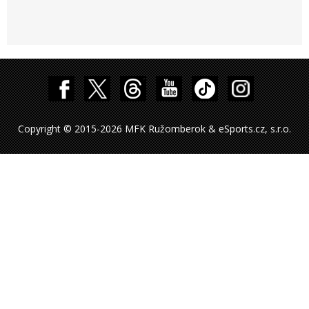
Copyright © 2015-2026 MFK Ružomberok & eSports.cz, s.r.o.