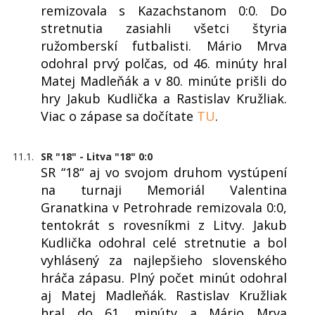
remizovala s Kazachstanom 0:0. Do
stretnutia zasiahli všetci štyria
ružomberskí futbalisti. Mário Mrva
odohral prvý polčas, od 46. minúty hral
Matej Madleňák a v 80. minúte prišli do
hry Jakub Kudlička a Rastislav Kružliak.
Viac o zápase sa dočítate
TU
.
11.1.
SR "18" - Litva "18" 0:0
SR “18“ aj vo svojom druhom vystúpení
na turnaji Memoriál Valentina
Granatkina v Petrohrade remizovala 0:0,
tentokrát s rovesníkmi z Litvy. Jakub
Kudlička odohral celé stretnutie a bol
vyhlásený za najlepšieho slovenského
hráča zápasu. Plný počet minút odohral
aj Matej Madleňák. Rastislav Kružliak
hral do 61. minúty a Mário Mrva