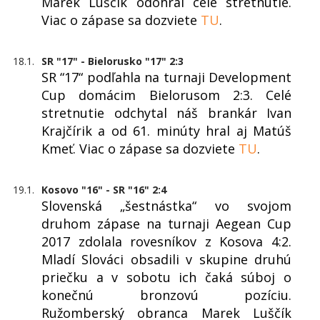
Marek Luščík odohral celé stretnutie.
Viac o zápase sa dozviete
TU
.
18.1.
SR "17" - Bielorusko "17" 2:3
SR “17“ podľahla na turnaji Development
Cup domácim Bielorusom 2:3. Celé
stretnutie odchytal náš brankár Ivan
Krajčírik a od 61. minúty hral aj Matúš
Kmeť. Viac o zápase sa dozviete
TU
.
19.1.
Kosovo "16" - SR "16" 2:4
Slovenská „šestnástka“ vo svojom
druhom zápase na turnaji Aegean Cup
2017 zdolala rovesníkov z Kosova 4:2.
Mladí Slováci obsadili v skupine druhú
priečku a v sobotu ich čaká súboj o
konečnú bronzovú pozíciu.
Ružomberský obranca Marek Luščík