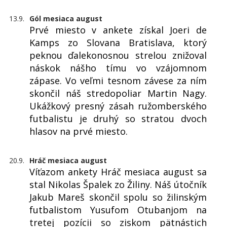
13.9.
Gól mesiaca august
Prvé miesto v ankete získal Joeri de
Kamps zo Slovana Bratislava, ktorý
peknou ďalekonosnou strelou znižoval
náskok nášho tímu vo vzájomnom
zápase. Vo veľmi tesnom závese za ním
skončil náš stredopoliar Martin Nagy.
Ukážkový presný zásah ružomberského
futbalistu je druhý so stratou dvoch
hlasov na prvé miesto.
20.9.
Hráč mesiaca august
Víťazom ankety Hráč mesiaca august sa
stal Nikolas Špalek zo Žiliny. Náš útočník
Jakub Mareš skončil spolu so žilinským
futbalistom Yusufom Otubanjom na
tretej pozícii so ziskom pätnástich