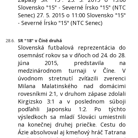
Slovensko "15" - Severné Írsko "15" (NTC
Senec) 27. 5. 2015 o 11:00 Slovensko "15"
- Severné Írsko "15" (NTC Senec)
28.6.
SR "18" v Číně druhá
Slovenská futbalová reprezentácia do
osemnásť rokov sa v dňoch od 24. do 28.
júna 2015, predstavila na
medzinárodnom turnaji v Číne. V
úvodnom stretnutí zvíťazili zverenci
Milana Malatinského nad domácimi
rovesníkmi 2:1, v druhom zápase zdolali
Kirgizsko 3:1 a v poslednom súboji
podľahli Japonsku 1:2. Po týchto
výsledkoch sa mladí Slováci umiestnili
na konečnej druhej priečke. Cestu do
Ázie absolvoval aj kmeňový hráč Tatrana