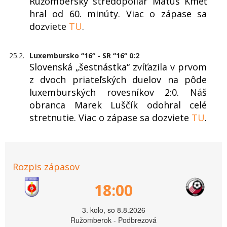
Ružomberský stredopoliar Matúš Kmeť
hral od 60. minúty. Viac o zápase sa
dozviete
TU
.
25.2.
Luxembursko “16“ - SR “16“ 0:2
Slovenská „šestnástka“ zvíťazila v prvom
z dvoch priateľských duelov na pôde
luxemburských rovesníkov 2:0. Náš
obranca Marek Luščík odohral celé
stretnutie. Viac o zápase sa dozviete
TU
.
Rozpis zápasov
18:00
3. kolo, so 8.8.2026
Ružomberok - Podbrezová