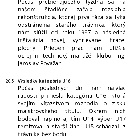
Počas prebiehajúceho týždňa sa na
našom štadióne začala rozsiahla
rekonštrukcia, ktorej prvá fáza sa týka
odstránenia starého trávnika, ktorý
nám slúžil od roku 1997 a následná
inštalácia novej, vyhrievanej hracej
plochy. Priebeh prác nám bližšie
ozrejmil technický manažér klubu, Ing.
Jaroslav Považan.
20.5.
Výsledky kategórie U16
Počas posledných dní nám najviac
radosti priniesla kategória U16, ktorá
svojím víťazstvom rozhodla o zisku
majstrovského titulu. Okrem nich
bodoval naplno aj tím U14, výber U17
remizoval a starší žiaci U15 schádzali z
trávnika bez bodu.