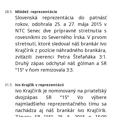
28.5.
Mládež. reprezentácie
Slovenská reprezentácia do pätnásť
rokov, odohrala 25. a 27. mája 2015 v
NTC Senec dve prípravné stretnutia s
rovesníkmi zo Severného Írska. V prvom
stretnutí, ktoré sledoval náš brankár Ivo
Krajčírik z pozície náhradného brankára,
zvíťazili zverenci Petra Štefaňáka 3:1.
Druhý zápas odchytal náš gólman a SR
"15" v ňom remizovala 3:3.
31.5.
Ivo Krajčík v reprezentácii
Ivo Krajčírik je nominovaný na priateľský
dvojzápas SR "15" Vo výbere
najmladšieho reprezentačného tímu sa
nachádza aj náš brankár Ivo Krajčírik.
Zápasy SR "15": 25. 5. 2015 o 15:00