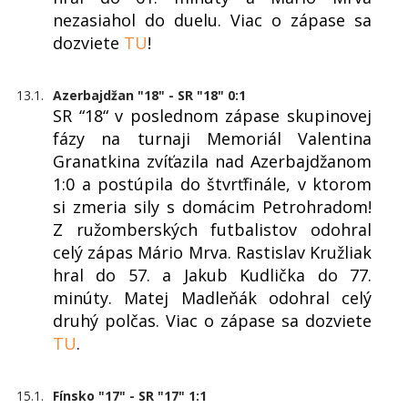
nezasiahol do duelu. Viac o zápase sa
dozviete
TU
!
13.1.
Azerbajdžan "18" - SR "18" 0:1
SR “18“ v poslednom zápase skupinovej
fázy na turnaji Memoriál Valentina
Granatkina zvíťazila nad Azerbajdžanom
1:0 a postúpila do štvrťfinále, v ktorom
si zmeria sily s domácim Petrohradom!
Z ružomberských futbalistov odohral
celý zápas Mário Mrva. Rastislav Kružliak
hral do 57. a Jakub Kudlička do 77.
minúty. Matej Madleňák odohral celý
druhý polčas. Viac o zápase sa dozviete
TU
.
15.1.
Fínsko "17" - SR "17" 1:1