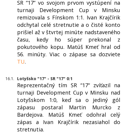
SR “17“ vo svojom prvom vystúpení na
turnaji Development Cup v Minsku
remizovala s Fínskom 1:1. Ivan Krajčírik
odchytal celé stretnutie a o čisté konto
prišiel až v štvrtej minúte nadstaveného
času, kedy ho súper prekonal z
pokutového kopu. Matúš Kmeť hral od
56. minúty. Viac o zápase sa dozviete
TU
.
16.1.
Lotyšsko "17" - SR "17" 0:1
Reprezentačný tím SR “17“ zvíťazil na
turnaji Development Cup v Minsku nad
Lotyšskom 1:0, keď sa o jediný gól
zápasu postaral Martin Murcko z
Bardejova. Matúš Kmeť odohral celý
zápas a Ivan Krajčírik nezasiahol do
stretnutia.