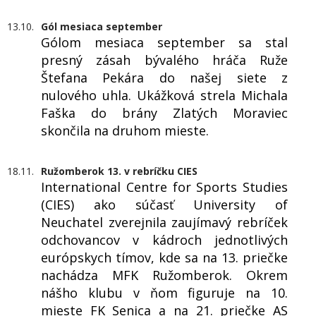
13.10.
Gól mesiaca september
Gólom mesiaca september sa stal
presný zásah bývalého hráča Ruže
Štefana Pekára do našej siete z
nulového uhla. Ukážková strela Michala
Faška do brány Zlatých Moraviec
skončila na druhom mieste.
18.11.
Ružomberok 13. v rebríčku CIES
International Centre for Sports Studies
(CIES) ako súčasť University of
Neuchatel zverejnila zaujímavý rebríček
odchovancov v kádroch jednotlivých
európskych tímov, kde sa na 13. priečke
nachádza MFK Ružomberok. Okrem
nášho klubu v ňom figuruje na 10.
mieste FK Senica a na 21. priečke AS