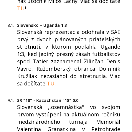
náš útočník Miloš Lačný. Viac sa dočítate
TU
!
8.1.
Slovensko – Uganda 1:3
Slovenská reprezentácia odohrala v SAE
prvý z dvoch plánovaných priateľských
stretnutí, v ktorom podľahla Ugande
1:3, keď jediný presný zásah futbalistov
spod Tatier zaznamenal Žilinčan Denis
Vavro. Ružomberský obranca Dominik
Kružliak nezasiahol do stretnutia. Viac
sa dočítate
TU
.
9.1.
SR "18" - Kazachstan "18" 0:0
Slovenská ,,osemnástka" vo svojom
prvom vystúpení na aktuálnom ročníku
medzinárodného turnaja Memoriál
Valentina Granatkina v Petrohrade