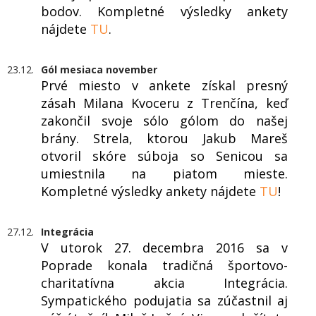
bodov. Kompletné výsledky ankety
nájdete
TU
.
23.12.
Gól mesiaca november
Prvé miesto v ankete získal presný
zásah Milana Kvoceru z Trenčína, keď
zakončil svoje sólo gólom do našej
brány. Strela, ktorou Jakub Mareš
otvoril skóre súboja so Senicou sa
umiestnila na piatom mieste.
Kompletné výsledky ankety nájdete
TU
!
27.12.
Integrácia
V utorok 27. decembra 2016 sa v
Poprade konala tradičná športovo-
charitatívna akcia Integrácia.
Sympatického podujatia sa zúčastnil aj