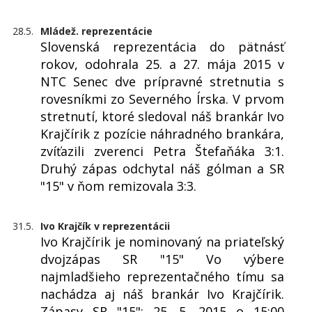
28.5.
Mládež. reprezentácie
Slovenská reprezentácia do pätnásť
rokov, odohrala 25. a 27. mája 2015 v
NTC Senec dve prípravné stretnutia s
rovesníkmi zo Severného Írska. V prvom
stretnutí, ktoré sledoval náš brankár Ivo
Krajčírik z pozície náhradného brankára,
zvíťazili zverenci Petra Štefaňáka 3:1.
Druhý zápas odchytal náš gólman a SR
"15" v ňom remizovala 3:3.
31.5.
Ivo Krajčík v reprezentácii
Ivo Krajčírik je nominovaný na priateľský
dvojzápas SR "15" Vo výbere
najmladšieho reprezentačného tímu sa
nachádza aj náš brankár Ivo Krajčírik.
Zápasy SR "15": 25. 5. 2015 o 15:00