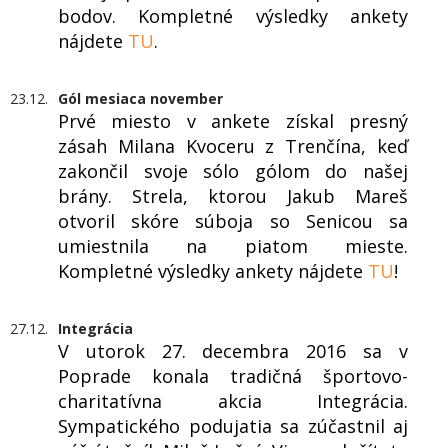
bodov. Kompletné výsledky ankety
nájdete
TU
.
23.12.
Gól mesiaca november
Prvé miesto v ankete získal presný
zásah Milana Kvoceru z Trenčína, keď
zakončil svoje sólo gólom do našej
brány. Strela, ktorou Jakub Mareš
otvoril skóre súboja so Senicou sa
umiestnila na piatom mieste.
Kompletné výsledky ankety nájdete
TU
!
27.12.
Integrácia
V utorok 27. decembra 2016 sa v
Poprade konala tradičná športovo-
charitatívna akcia Integrácia.
Sympatického podujatia sa zúčastnil aj