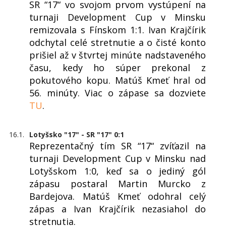
SR “17“ vo svojom prvom vystúpení na
turnaji Development Cup v Minsku
remizovala s Fínskom 1:1. Ivan Krajčírik
odchytal celé stretnutie a o čisté konto
prišiel až v štvrtej minúte nadstaveného
času, kedy ho súper prekonal z
pokutového kopu. Matúš Kmeť hral od
56. minúty. Viac o zápase sa dozviete
TU
.
16.1.
Lotyšsko "17" - SR "17" 0:1
Reprezentačný tím SR “17“ zvíťazil na
turnaji Development Cup v Minsku nad
Lotyšskom 1:0, keď sa o jediný gól
zápasu postaral Martin Murcko z
Bardejova. Matúš Kmeť odohral celý
zápas a Ivan Krajčírik nezasiahol do
stretnutia.