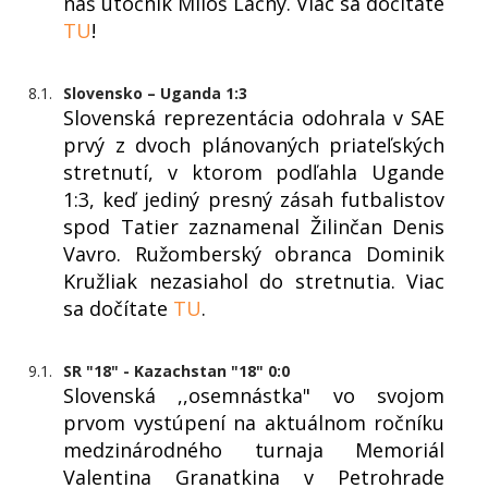
náš útočník Miloš Lačný. Viac sa dočítate
TU
!
8.1.
Slovensko – Uganda 1:3
Slovenská reprezentácia odohrala v SAE
prvý z dvoch plánovaných priateľských
stretnutí, v ktorom podľahla Ugande
1:3, keď jediný presný zásah futbalistov
spod Tatier zaznamenal Žilinčan Denis
Vavro. Ružomberský obranca Dominik
Kružliak nezasiahol do stretnutia. Viac
sa dočítate
TU
.
9.1.
SR "18" - Kazachstan "18" 0:0
Slovenská ,,osemnástka" vo svojom
prvom vystúpení na aktuálnom ročníku
medzinárodného turnaja Memoriál
Valentina Granatkina v Petrohrade