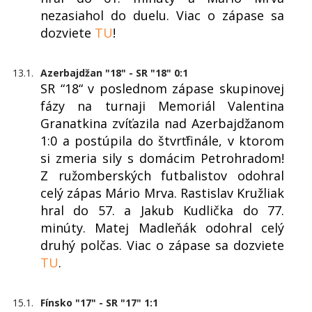
nezasiahol do duelu. Viac o zápase sa
dozviete
TU
!
13.1.
Azerbajdžan "18" - SR "18" 0:1
SR “18“ v poslednom zápase skupinovej
fázy na turnaji Memoriál Valentina
Granatkina zvíťazila nad Azerbajdžanom
1:0 a postúpila do štvrťfinále, v ktorom
si zmeria sily s domácim Petrohradom!
Z ružomberských futbalistov odohral
celý zápas Mário Mrva. Rastislav Kružliak
hral do 57. a Jakub Kudlička do 77.
minúty. Matej Madleňák odohral celý
druhý polčas. Viac o zápase sa dozviete
TU
.
15.1.
Fínsko "17" - SR "17" 1:1