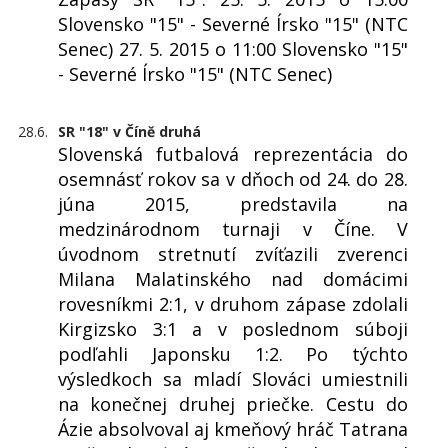
Slovensko "15" - Severné Írsko "15" (NTC
Senec) 27. 5. 2015 o 11:00 Slovensko "15"
- Severné Írsko "15" (NTC Senec)
28.6.
SR "18" v Číně druhá
Slovenská futbalová reprezentácia do
osemnásť rokov sa v dňoch od 24. do 28.
júna 2015, predstavila na
medzinárodnom turnaji v Číne. V
úvodnom stretnutí zvíťazili zverenci
Milana Malatinského nad domácimi
rovesníkmi 2:1, v druhom zápase zdolali
Kirgizsko 3:1 a v poslednom súboji
podľahli Japonsku 1:2. Po týchto
výsledkoch sa mladí Slováci umiestnili
na konečnej druhej priečke. Cestu do
Ázie absolvoval aj kmeňový hráč Tatrana