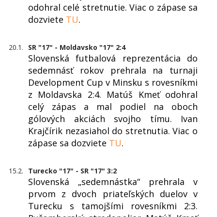
odohral celé stretnutie. Viac o zápase sa
dozviete
TU
.
20.1.
SR "17" - Moldavsko "17" 2:4
Slovenská futbalová reprezentácia do
sedemnásť rokov prehrala na turnaji
Development Cup v Minsku s rovesníkmi
z Moldavska 2:4. Matúš Kmeť odohral
celý zápas a mal podiel na oboch
gólových akciách svojho tímu. Ivan
Krajčírik nezasiahol do stretnutia. Viac o
zápase sa dozviete
TU
.
15.2.
Turecko "17" - SR "17" 3:2
Slovenská „sedemnástka“ prehrala v
prvom z dvoch priateľských duelov v
Turecku s tamojšími rovesníkmi 2:3.