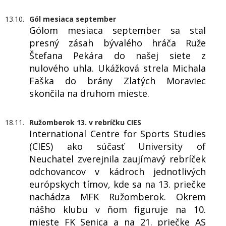
13.10.
Gól mesiaca september
Gólom mesiaca september sa stal
presný zásah bývalého hráča Ruže
Štefana Pekára do našej siete z
nulového uhla. Ukážková strela Michala
Faška do brány Zlatých Moraviec
skončila na druhom mieste.
18.11.
Ružomberok 13. v rebríčku CIES
International Centre for Sports Studies
(CIES) ako súčasť University of
Neuchatel zverejnila zaujímavý rebríček
odchovancov v kádroch jednotlivých
európskych tímov, kde sa na 13. priečke
nachádza MFK Ružomberok. Okrem
nášho klubu v ňom figuruje na 10.
mieste FK Senica a na 21. priečke AS