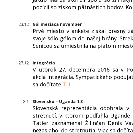
pozícii so ziskom pätnástich bodov. K
23.12.
Gól mesiaca november
Prvé miesto v ankete získal presný z
svoje sólo gólom do našej brány. Strel
Senicou sa umiestnila na piatom miest
27.12.
Integrácia
V utorok 27. decembra 2016 sa v Pop
akcia Integrácia. Sympatického podujati
sa dočítate
TU
!
8.1.
Slovensko – Uganda 1:3
Slovenská reprezentácia odohrala v
stretnutí, v ktorom podľahla Ugande 1
Tatier zaznamenal Žilinčan Denis V
nezasiahol do stretnutia. Viac sa dočít