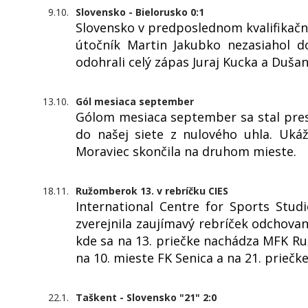
9.10.
Slovensko - Bielorusko 0:1
Slovensko v predposlednom kvalifikač
útočník Martin Jakubko nezasiahol d
odohrali celý zápas Juraj Kucka a Dušan
13.10.
Gól mesiaca september
Gólom mesiaca september sa stal pres
do našej siete z nulového uhla. Uká
Moraviec skončila na druhom mieste.
18.11.
Ružomberok 13. v rebríčku CIES
International Centre for Sports Studi
zverejnila zaujímavý rebríček odchova
kde sa na 13. priečke nachádza MFK R
na 10. mieste FK Senica a na 21. priečk
22.1.
Taškent - Slovensko "21" 2:0