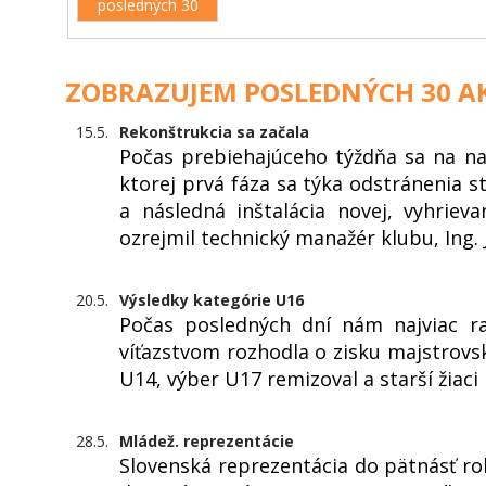
posledných 30
ZOBRAZUJEM POSLEDNÝCH 30 AK
15.5.
Rekonštrukcia sa začala
Počas prebiehajúceho týždňa sa na na
ktorej prvá fáza sa týka odstránenia s
a následná inštalácia novej, vyhriev
ozrejmil technický manažér klubu, Ing. 
20.5.
Výsledky kategórie U16
Počas posledných dní nám najviac ra
víťazstvom rozhodla o zisku majstrovs
U14, výber U17 remizoval a starší žiaci
28.5.
Mládež. reprezentácie
Slovenská reprezentácia do pätnásť ro