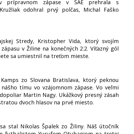
s v prípravnom zápase v SAE prehrala s
ružliak odohral prvý polčas, Michal Faško
jskej Stredy, Kristopher Vida, ktorý svojím
ápasu v Žiline na konečných 2:2. Víťazný gól
ete sa umiestnil na treťom mieste.
e Kamps zo Slovana Bratislava, ktorý peknou
k nášho tímu vo vzájomnom zápase. Vo veľmi
edopoliar Martin Nagy. Ukážkový presný zásah
stratou dvoch hlasov na prvé miesto.
a stal Nikolas Špalek zo Žiliny. Náš útočník
kým futbalistom Yusufom Otubanjom na tretej