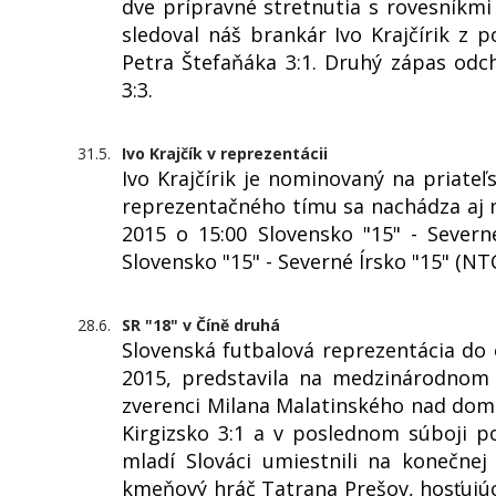
dve prípravné stretnutia s rovesníkmi
sledoval náš brankár Ivo Krajčírik z p
Petra Štefaňáka 3:1. Druhý zápas odc
3:3.
31.5.
Ivo Krajčík v reprezentácii
Ivo Krajčírik je nominovaný na priate
reprezentačného tímu sa nachádza aj náš
2015 o 15:00 Slovensko "15" - Severn
Slovensko "15" - Severné Írsko "15" (NT
28.6.
SR "18" v Číně druhá
Slovenská futbalová reprezentácia do 
2015, predstavila na medzinárodnom t
zverenci Milana Malatinského nad domá
Kirgizsko 3:1 a v poslednom súboji po
mladí Slováci umiestnili na konečnej
kmeňový hráč Tatrana Prešov, hosťujúc