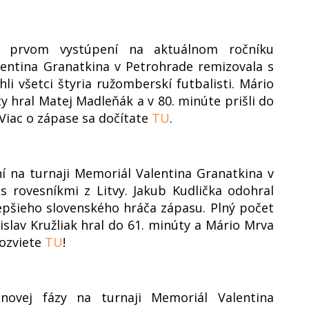
m prvom vystúpení na aktuálnom ročníku
entina Granatkina v Petrohrade remizovala s
li všetci štyria ružomberskí futbalisti. Mário
y hral Matej Madleňák a v 80. minúte prišli do
. Viac o zápase sa dočítate
TU
.
í na turnaji Memoriál Valentina Granatkina v
s rovesníkmi z Litvy. Jakub Kudlička odohral
lepšieho slovenského hráča zápasu. Plný počet
slav Kružliak hral do 61. minúty a Mário Mrva
dozviete
TU
!
ovej fázy na turnaji Memoriál Valentina