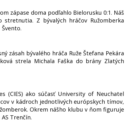
nom zápase doma podľahlo Bielorusku 0:1. Náš
o stretnutia. Z bývalých hráčov Ružomberka
 Švento.
ný zásah bývalého hráča Ruže Štefana Pekára
žková strela Michala Faška do brány Zlatých
es (CIES) ako súčasť University of Neuchatel
ncov v kádroch jednotlivých európskych tímov,
užomberok. Okrem nášho klubu v ňom figuruje
e AS Trenčín.