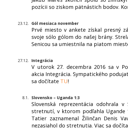
pozícii so ziskom pätnástich bodov. K
23.12.
Gól mesiaca november
Prvé miesto v ankete získal presný z
svoje sólo gólom do našej brány. Strel
Senicou sa umiestnila na piatom miest
27.12.
Integrácia
V utorok 27. decembra 2016 sa v Pop
akcia Integrácia. Sympatického podujati
sa dočítate
TU
!
8.1.
Slovensko – Uganda 1:3
Slovenská reprezentácia odohrala v
stretnutí, v ktorom podľahla Ugande 1
Tatier zaznamenal Žilinčan Denis V
nezasiahol do stretnutia. Viac sa dočít