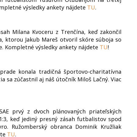
ompletné výsledky ankety nájdete
TU
.
ásah Milana Kvoceru z Trenčína, keď zakončil
a, ktorou Jakub Mareš otvoril skóre súboja so
e. Kompletné výsledky ankety nájdete
TU
!
rade konala tradičná športovo-charitatívna
a sa zúčastnil aj náš útočník Miloš Lačný. Viac
 SAE prvý z dvoch plánovaných priateľských
:3, keď jediný presný zásah futbalistov spod
avro. Ružomberský obranca Dominik Kružliak
ate
TU
.