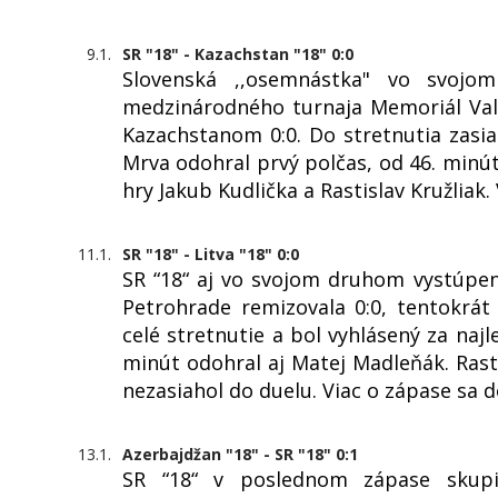
9.1.
SR "18" - Kazachstan "18" 0:0
Slovenská ,,osemnástka" vo svojo
medzinárodného turnaja Memoriál Val
Kazachstanom 0:0. Do stretnutia zasiah
Mrva odohral prvý polčas, od 46. minút
hry Jakub Kudlička a Rastislav Kružliak
11.1.
SR "18" - Litva "18" 0:0
SR “18“ aj vo svojom druhom vystúpen
Petrohrade remizovala 0:0, tentokrát 
celé stretnutie a bol vyhlásený za naj
minút odohral aj Matej Madleňák. Rasti
nezasiahol do duelu. Viac o zápase sa 
13.1.
Azerbajdžan "18" - SR "18" 0:1
SR “18“ v poslednom zápase skupin