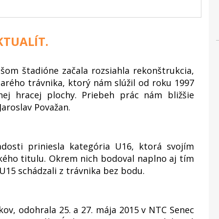
TUALÍT.
šom štadióne začala rozsiahla rekonštrukcia,
tarého trávnika, ktorý nám slúžil od roku 1997
anej hracej plochy. Priebeh prác nám bližšie
Jaroslav Považan.
dosti priniesla kategória U16, ktorá svojím
kého titulu. Okrem nich bodoval naplno aj tím
 U15 schádzali z trávnika bez bodu.
kov, odohrala 25. a 27. mája 2015 v NTC Senec