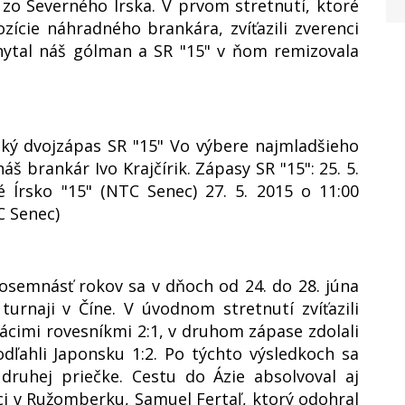
 zo Severného Írska. V prvom stretnutí, ktoré
ozície náhradného brankára, zvíťazili zverenci
hytal náš gólman a SR "15" v ňom remizovala
ľský dvojzápas SR "15" Vo výbere najmladšieho
 brankár Ivo Krajčírik. Zápasy SR "15": 25. 5.
é Írsko "15" (NTC Senec) 27. 5. 2015 o 11:00
C Senec)
osemnásť rokov sa v dňoch od 24. do 28. júna
urnaji v Číne. V úvodnom stretnutí zvíťazili
cimi rovesníkmi 2:1, v druhom zápase zdolali
dľahli Japonsku 1:2. Po týchto výsledkoch sa
 druhej priečke. Cestu do Ázie absolvoval aj
i v Ružomberku, Samuel Fertaľ, ktorý odohral