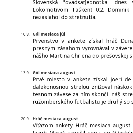
Slovenská "dvadsaťjednotka" dne
Lokomotivom Taškent 0:2. Dominik K
nezasiahol do stretnutia.
10.8.
Gól mesiaca júl
Prvenstvo v ankete získal hráč Duna
presným zásahom vyrovnával v závere z
nášho Martina Chriena do prešovskej si
13.9.
Gól mesiaca august
Prvé miesto v ankete získal Joeri d
ďalekonosnou strelou znižoval násko
tesnom závese za ním skončil náš str
ružomberského futbalistu je druhý so 
20.9.
Hráč mesiaca august
Víťazom ankety Hráč mesiaca august s
Jakub Mareš skončil spolu so žilins