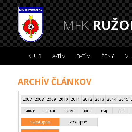
MFK
RUŽO
KLUB
A-TÍM
B-TÍM
ŽENY
ML
ARCHÍV ČLÁNKOV
2007
2008
2009
2010
2011
2012
2013
2014
2015
január
február
marec
apríl
máj
jún
vzostupne
zostupne