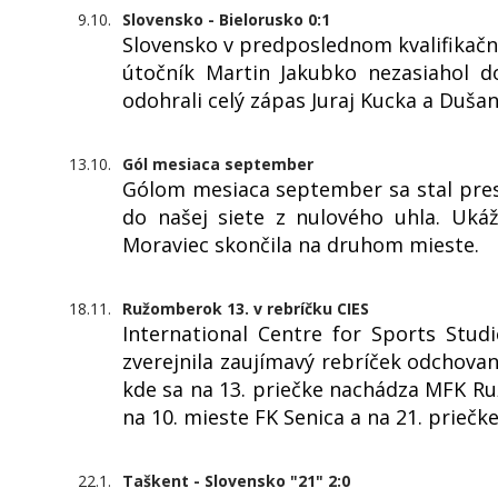
9.10.
Slovensko - Bielorusko 0:1
Slovensko v predposlednom kvalifikač
útočník Martin Jakubko nezasiahol d
odohrali celý zápas Juraj Kucka a Dušan
13.10.
Gól mesiaca september
Gólom mesiaca september sa stal pres
do našej siete z nulového uhla. Uká
Moraviec skončila na druhom mieste.
18.11.
Ružomberok 13. v rebríčku CIES
International Centre for Sports Studi
zverejnila zaujímavý rebríček odchova
kde sa na 13. priečke nachádza MFK R
na 10. mieste FK Senica a na 21. priečk
22.1.
Taškent - Slovensko "21" 2:0