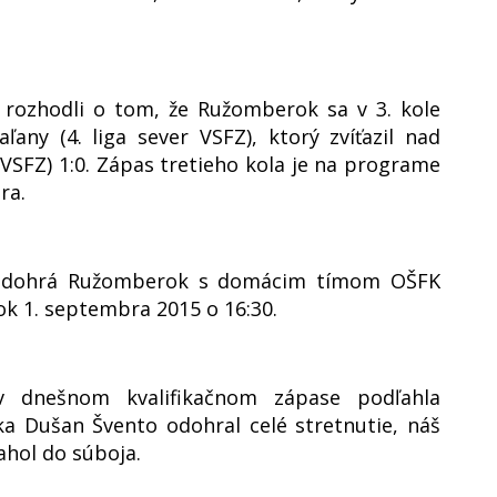
 rozhodli o tom, že Ružomberok sa v 3. kole
any (4. liga sever VSFZ), ktorý zvíťazil nad
 VSFZ) 1:0. Zápas tretieho kola je na programe
ra.
ý odohrá Ružomberok s domácim tímom OŠFK
ok 1. septembra 2015 o 16:30.
 v dnešnom kvalifikačnom zápase podľahla
ka Dušan Švento odohral celé stretnutie, náš
ahol do súboja.