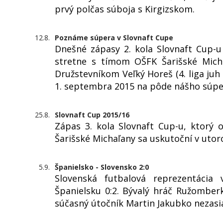
prvý polčas súboja s Kirgizskom.
12.8.
Poznáme súpera v Slovnaft Cupe
Dnešné zápasy 2. kola Slovnaft Cup-u
stretne s tímom OŠFK Šarišské Michaľ
Družstevníkom Veľký Horeš (4. liga juh
1. septembra 2015 na pôde nášho súpe
25.8.
Slovnaft Cup 2015/16
Zápas 3. kola Slovnaft Cup-u, ktor
Šarišské Michaľany sa uskutoční v utor
5.9.
Španielsko - Slovensko 2:0
Slovenská futbalová reprezentácia
Španielsku 0:2. Bývalý hráč Ružomber
súčasný útočník Martin Jakubko nezasi