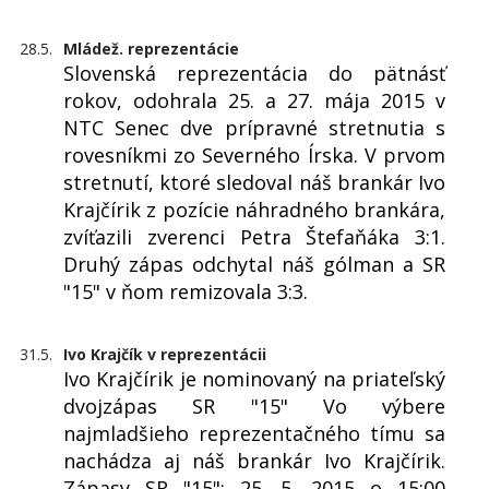
28.5.
Mládež. reprezentácie
Slovenská reprezentácia do pätnásť
rokov, odohrala 25. a 27. mája 2015 v
NTC Senec dve prípravné stretnutia s
rovesníkmi zo Severného Írska. V prvom
stretnutí, ktoré sledoval náš brankár Ivo
Krajčírik z pozície náhradného brankára,
zvíťazili zverenci Petra Štefaňáka 3:1.
Druhý zápas odchytal náš gólman a SR
"15" v ňom remizovala 3:3.
31.5.
Ivo Krajčík v reprezentácii
Ivo Krajčírik je nominovaný na priateľský
dvojzápas SR "15" Vo výbere
najmladšieho reprezentačného tímu sa
nachádza aj náš brankár Ivo Krajčírik.
Zápasy SR "15": 25. 5. 2015 o 15:00