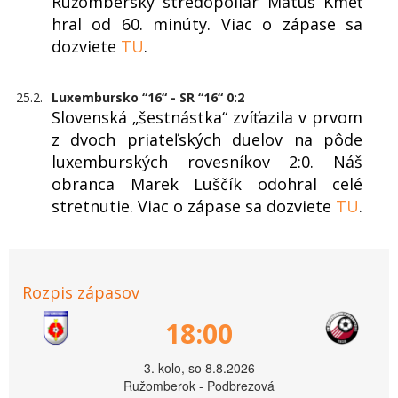
Ružomberský stredopoliar Matúš Kmeť
hral od 60. minúty. Viac o zápase sa
dozviete
TU
.
25.2.
Luxembursko “16“ - SR “16“ 0:2
Slovenská „šestnástka“ zvíťazila v prvom
z dvoch priateľských duelov na pôde
luxemburských rovesníkov 2:0. Náš
obranca Marek Luščík odohral celé
stretnutie. Viac o zápase sa dozviete
TU
.
Rozpis zápasov
18:00
3. kolo, so 8.8.2026
Ružomberok - Podbrezová