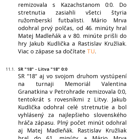
remizovala s Kazachstanom 0:0. Do
stretnutia zasiahli všetci štyria
ružomberskí futbalisti. Mário Mrva
odohral prvý polčas, od 46. minúty hral
Matej Madleňák a v 80. minúte prišli do
hry Jakub Kudlička a Rastislav Kružliak.
Viac o zápase sa dočítate
TU
.
11.1.
SR "18" - Litva "18" 0:0
SR “18“ aj vo svojom druhom vystúpení
na turnaji Memoriál Valentina
Granatkina v Petrohrade remizovala 0:0,
tentokrát s rovesníkmi z Litvy. Jakub
Kudlička odohral celé stretnutie a bol
vyhlásený za najlepšieho slovenského
hráča zápasu. Plný počet minút odohral
aj Matej Madleňák. Rastislav Kružliak
hral do 61. minúty a Mário Mrva