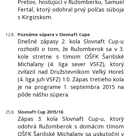
Prešov, hosťujúci v Ružomberku, Samuel
Fertaľ, ktorý odohral prvý polčas súboja
s Kirgizskom.
12.8.
Poznáme súpera v Slovnaft Cupe
Dnešné zápasy 2. kola Slovnaft Cup-u
rozhodli o tom, že Ružomberok sa v 3.
kole stretne s tímom OŠFK Šarišské
Michaľany (4. liga sever VSFZ), ktorý
zvíťazil nad Družstevníkom Veľký Horeš
(4. liga juh VSFZ) 1:0. Zápas tretieho kola
je na programe 1. septembra 2015 na
pôde nášho súpera.
25.8.
Slovnaft Cup 2015/16
Zápas 3. kola Slovnaft Cup-u, ktorý
odohrá Ružomberok s domácim tímom
OŠFK Šarišské Michaľany sa uskutoční v