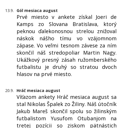
13.9.
Gól mesiaca august
Prvé miesto v ankete získal Joeri de
Kamps zo Slovana Bratislava, ktorý
peknou ďalekonosnou strelou znižoval
náskok nášho tímu vo vzájomnom
zápase. Vo veľmi tesnom závese za ním
skončil náš stredopoliar Martin Nagy.
Ukážkový presný zásah ružomberského
futbalistu je druhý so stratou dvoch
hlasov na prvé miesto.
20.9.
Hráč mesiaca august
Víťazom ankety Hráč mesiaca august sa
stal Nikolas Špalek zo Žiliny. Náš útočník
Jakub Mareš skončil spolu so žilinským
futbalistom Yusufom Otubanjom na
tretej pozícii so ziskom pätnástich