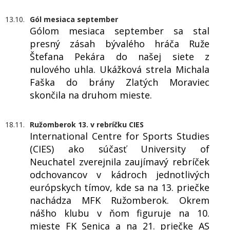
13.10.
Gól mesiaca september
Gólom mesiaca september sa stal
presný zásah bývalého hráča Ruže
Štefana Pekára do našej siete z
nulového uhla. Ukážková strela Michala
Faška do brány Zlatých Moraviec
skončila na druhom mieste.
18.11.
Ružomberok 13. v rebríčku CIES
International Centre for Sports Studies
(CIES) ako súčasť University of
Neuchatel zverejnila zaujímavý rebríček
odchovancov v kádroch jednotlivých
európskych tímov, kde sa na 13. priečke
nachádza MFK Ružomberok. Okrem
nášho klubu v ňom figuruje na 10.
mieste FK Senica a na 21. priečke AS