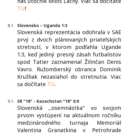
náš útočník Miloš Lačný. Viac sa dočítate
TU
!
8.1.
Slovensko – Uganda 1:3
Slovenská reprezentácia odohrala v SAE
prvý z dvoch plánovaných priateľských
stretnutí, v ktorom podľahla Ugande
1:3, keď jediný presný zásah futbalistov
spod Tatier zaznamenal Žilinčan Denis
Vavro. Ružomberský obranca Dominik
Kružliak nezasiahol do stretnutia. Viac
sa dočítate
TU
.
9.1.
SR "18" - Kazachstan "18" 0:0
Slovenská ,,osemnástka" vo svojom
prvom vystúpení na aktuálnom ročníku
medzinárodného turnaja Memoriál
Valentina Granatkina v Petrohrade