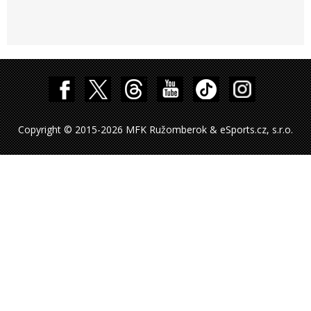
Copyright © 2015-2026 MFK Ružomberok & eSports.cz, s.r.o.