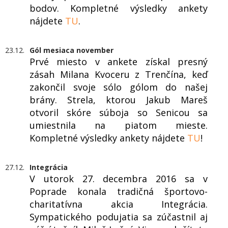
bodov. Kompletné výsledky ankety
nájdete
TU
.
23.12.
Gól mesiaca november
Prvé miesto v ankete získal presný
zásah Milana Kvoceru z Trenčína, keď
zakončil svoje sólo gólom do našej
brány. Strela, ktorou Jakub Mareš
otvoril skóre súboja so Senicou sa
umiestnila na piatom mieste.
Kompletné výsledky ankety nájdete
TU
!
27.12.
Integrácia
V utorok 27. decembra 2016 sa v
Poprade konala tradičná športovo-
charitatívna akcia Integrácia.
Sympatického podujatia sa zúčastnil aj