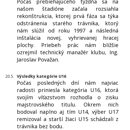
Počas prebiehajúceho týždňa sa na
našom štadióne začala rozsiahla
rekonštrukcia, ktorej prvá fáza sa týka
odstránenia starého trávnika, ktorý
nám slúžil od roku 1997 a následná
inštalácia novej, vyhrievanej hracej
plochy. Priebeh prác nám bližšie
ozrejmil technický manažér klubu, Ing.
Jaroslav Považan.
20.5.
Výsledky kategórie U16
Počas posledných dní nám najviac
radosti priniesla kategória U16, ktorá
svojím víťazstvom rozhodla o zisku
majstrovského titulu. Okrem nich
bodoval naplno aj tím U14, výber U17
remizoval a starší žiaci U15 schádzali z
trávnika bez bodu.