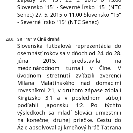
Slovensko "15" - Severné Írsko "15" (NTC
Senec) 27. 5. 2015 o 11:00 Slovensko "15"
- Severné Írsko "15" (NTC Senec)
28.6.
SR "18" v Číně druhá
Slovenská futbalová reprezentácia do
osemnásť rokov sa v dňoch od 24. do 28.
júna 2015, predstavila na
medzinárodnom turnaji v Číne. V
úvodnom stretnutí zvíťazili zverenci
Milana Malatinského nad domácimi
rovesníkmi 2:1, v druhom zápase zdolali
Kirgizsko 3:1 a v poslednom súboji
podľahli Japonsku 1:2. Po týchto
výsledkoch sa mladí Slováci umiestnili
na konečnej druhej priečke. Cestu do
Ázie absolvoval aj kmeňový hráč Tatrana