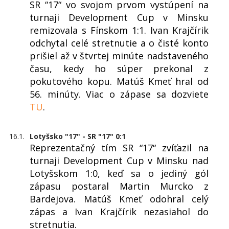
SR “17“ vo svojom prvom vystúpení na
turnaji Development Cup v Minsku
remizovala s Fínskom 1:1. Ivan Krajčírik
odchytal celé stretnutie a o čisté konto
prišiel až v štvrtej minúte nadstaveného
času, kedy ho súper prekonal z
pokutového kopu. Matúš Kmeť hral od
56. minúty. Viac o zápase sa dozviete
TU
.
16.1.
Lotyšsko "17" - SR "17" 0:1
Reprezentačný tím SR “17“ zvíťazil na
turnaji Development Cup v Minsku nad
Lotyšskom 1:0, keď sa o jediný gól
zápasu postaral Martin Murcko z
Bardejova. Matúš Kmeť odohral celý
zápas a Ivan Krajčírik nezasiahol do
stretnutia.