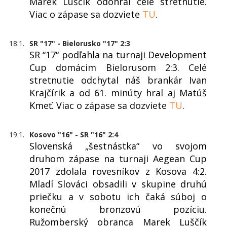
Marek Luščík odohral celé stretnutie.
Viac o zápase sa dozviete
TU
.
18.1.
SR "17" - Bielorusko "17" 2:3
SR “17“ podľahla na turnaji Development
Cup domácim Bielorusom 2:3. Celé
stretnutie odchytal náš brankár Ivan
Krajčírik a od 61. minúty hral aj Matúš
Kmeť. Viac o zápase sa dozviete
TU
.
19.1.
Kosovo "16" - SR "16" 2:4
Slovenská „šestnástka“ vo svojom
druhom zápase na turnaji Aegean Cup
2017 zdolala rovesníkov z Kosova 4:2.
Mladí Slováci obsadili v skupine druhú
priečku a v sobotu ich čaká súboj o
konečnú bronzovú pozíciu.
Ružomberský obranca Marek Luščík