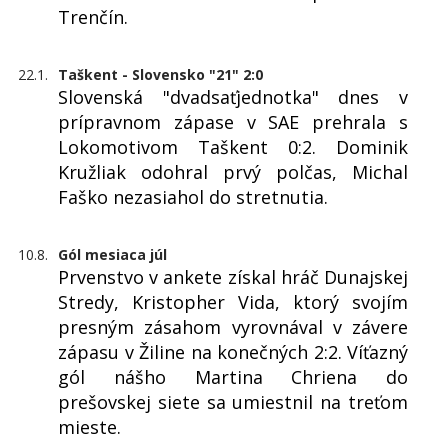
Trenčín.
22.1.
Taškent - Slovensko "21" 2:0
Slovenská "dvadsaťjednotka" dnes v
prípravnom zápase v SAE prehrala s
Lokomotivom Taškent 0:2. Dominik
Kružliak odohral prvý polčas, Michal
Faško nezasiahol do stretnutia.
10.8.
Gól mesiaca júl
Prvenstvo v ankete získal hráč Dunajskej
Stredy, Kristopher Vida, ktorý svojím
presným zásahom vyrovnával v závere
zápasu v Žiline na konečných 2:2. Víťazný
gól nášho Martina Chriena do
prešovskej siete sa umiestnil na treťom
mieste.