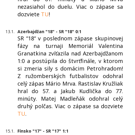
nezasiahol do duelu. Viac o zápase sa
dozviete
TU
!
13.1.
Azerbajdžan "18" - SR "18" 0:1
SR “18“ v poslednom zápase skupinovej
fázy na turnaji Memoriál Valentina
Granatkina zvíťazila nad Azerbajdžanom
1:0 a postúpila do štvrťfinále, v ktorom
si zmeria sily s domácim Petrohradom!
Z ružomberských futbalistov odohral
celý zápas Mário Mrva. Rastislav Kružliak
hral do 57. a Jakub Kudlička do 77.
minúty. Matej Madleňák odohral celý
druhý polčas. Viac o zápase sa dozviete
TU
.
15.1.
Fínsko "17" - SR "17" 1:1