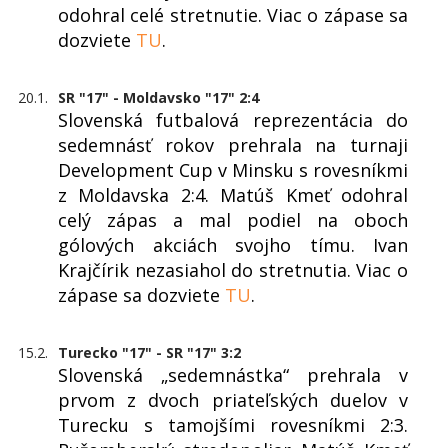
odohral celé stretnutie. Viac o zápase sa
dozviete
TU
.
20.1.
SR "17" - Moldavsko "17" 2:4
Slovenská futbalová reprezentácia do
sedemnásť rokov prehrala na turnaji
Development Cup v Minsku s rovesníkmi
z Moldavska 2:4. Matúš Kmeť odohral
celý zápas a mal podiel na oboch
gólových akciách svojho tímu. Ivan
Krajčírik nezasiahol do stretnutia. Viac o
zápase sa dozviete
TU
.
15.2.
Turecko "17" - SR "17" 3:2
Slovenská „sedemnástka“ prehrala v
prvom z dvoch priateľských duelov v
Turecku s tamojšími rovesníkmi 2:3.