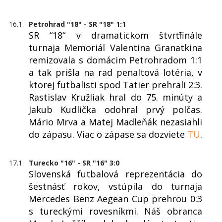
16.1.
Petrohrad "18" - SR "18" 1:1
SR “18“ v dramatickom štvrťfinále
turnaja Memoriál Valentina Granatkina
remizovala s domácim Petrohradom 1:1
a tak prišla na rad penaltová lotéria, v
ktorej futbalisti spod Tatier prehrali 2:3.
Rastislav Kružliak hral do 75. minúty a
Jakub Kudlička odohral prvý polčas.
Mário Mrva a Matej Madleňák nezasiahli
do zápasu. Viac o zápase sa dozviete
TU
.
17.1.
Turecko "16" - SR "16" 3:0
Slovenská futbalová reprezentácia do
šestnásť rokov, vstúpila do turnaja
Mercedes Benz Aegean Cup prehrou 0:3
s tureckými rovesníkmi. Náš obranca