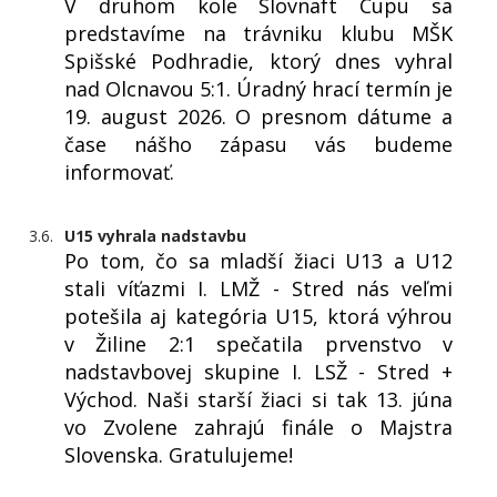
V druhom kole Slovnaft Cupu sa
predstavíme na trávniku klubu MŠK
Spišské Podhradie, ktorý dnes vyhral
nad Olcnavou 5:1. Úradný hrací termín je
19. august 2026. O presnom dátume a
čase nášho zápasu vás budeme
informovať.
3.6.
U15 vyhrala nadstavbu
Po tom, čo sa mladší žiaci U13 a U12
stali víťazmi I. LMŽ - Stred nás veľmi
potešila aj kategória U15, ktorá výhrou
v Žiline 2:1 spečatila prvenstvo v
nadstavbovej skupine I. LSŽ - Stred +
Východ. Naši starší žiaci si tak 13. júna
vo Zvolene zahrajú finále o Majstra
Slovenska. Gratulujeme!