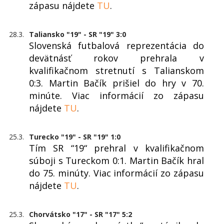
zápasu nájdete
TU
.
28.3.
Taliansko "19" - SR "19" 3:0
Slovenská futbalová reprezentácia do
devätnásť rokov prehrala v
kvalifikačnom stretnutí s Talianskom
0:3. Martin Bačík prišiel do hry v 70.
minúte. Viac informácií zo zápasu
nájdete
TU
.
25.3.
Turecko "19" - SR "19" 1:0
Tím SR “19“ prehral v kvalifikačnom
súboji s Tureckom 0:1. Martin Bačík hral
do 75. minúty. Viac informácií zo zápasu
nájdete
TU
.
25.3.
Chorvátsko "17" - SR "17" 5:2