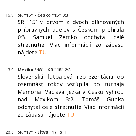
16.9.
SR "15" - Česko "15" 0:3
SR “15“ v prvom z dvoch plánovaných
prípravných duelov s Českom prehrala
0:3. Samuel Zemko odchytal celé
stretnutie. Viac informácií zo zápasu
nájdete
TU
.
3.9.
Mexiko "18" - SR "18" 2:3
Slovenská futbalová reprezentácia do
osemnásť rokov vstúpila do turnaja
Memoriál Václava Ježka v Česku výhrou
nad Mexikom 3:2. Tomáš Gubka
odchytal celé stretnutie. Viac informácií
zo zápasu nájdete
TU
.
26.8.
SR "17" - Litva "17" 5:1