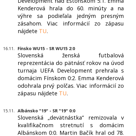
Development nad Estónskom 5:1. Emma
Kenderová hrala do 60. minúty a na
výhre sa podieľala jedným presným
zásahom. Viac informácií zo zápasu
nájdete
TU
.
16.11.
Fínsko WU15 - SR WU15 2:0
Slovenská ženská futbalová
reprezentácia do pätnásť rokov na úvod
turnaja UEFA Development prehrala s
domácim Fínskom 0:2. Emma Kenderová
odohrala prvý polčas. Viac informácií zo
zápasu nájdete
TU
.
15.11.
Albánsko "19" - SR "19" 0:0
Slovenská „devätnástka“ remizovala v
kvalifikačnom stretnutí s domácim
Albánskom 0:0. Martin Bačík hral od 78.