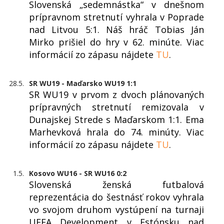
Slovenská „sedemnástka“ v dnešnom
prípravnom stretnutí vyhrala v Poprade
nad Litvou 5:1. Náš hráč Tobias Ján
Mirko prišiel do hry v 62. minúte. Viac
informácií zo zápasu nájdete
TU
.
28.5.
SR WU19 - Maďarsko WU19 1:1
SR WU19 v prvom z dvoch plánovaných
prípravných stretnutí remizovala v
Dunajskej Strede s Maďarskom 1:1. Ema
Marhevková hrala do 74. minúty. Viac
informácií zo zápasu nájdete
TU
.
1.5.
Kosovo WU16 - SR WU16 0:2
Slovenská ženská futbalová
reprezentácia do šestnásť rokov vyhrala
vo svojom druhom vystúpení na turnaji
UEFA Development v Estónsku nad