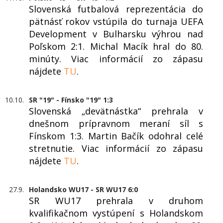
Slovenská futbalová reprezentácia do
pätnásť rokov vstúpila do turnaja UEFA
Development v Bulharsku výhrou nad
Poľskom 2:1. Michal Macík hral do 80.
minúty. Viac informácií zo zápasu
nájdete
TU
.
10.10.
SR "19" - Fínsko "19" 1:3
Slovenská „devätnástka“ prehrala v
dnešnom prípravnom meraní síl s
Fínskom 1:3. Martin Bačík odohral celé
stretnutie. Viac informácií zo zápasu
nájdete
TU
.
27.9.
Holandsko WU17 - SR WU17 6:0
SR WU17 prehrala v druhom
kvalifikačnom vystúpení s Holandskom