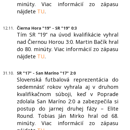
minúty. Viac informácií zo zápasu
nájdete
TU
.
12.11.
Čierna Hora "19" - SR "19" 0:3
Tím SR “19“ na úvod kvalifikácie vyhral
nad Čiernou Horou 3:0. Martin Bačík hral
do 80. minúty. Viac informácií zo zápasu
nájdete
TU
.
31.10.
SR "17" - San Maríno "17" 2:0
Slovenská futbalová reprezentácia do
sedemnásť rokov vyhrala aj v druhom
kvalifikačnom súboji, keď v Poprade
zdolala San Maríno 2:0 a zabezpečila si
postup do jarnej druhej fázy – Elite
Round. Tobias Ján Mirko hral od 68.
minúty. Viac informácií zo zápasu