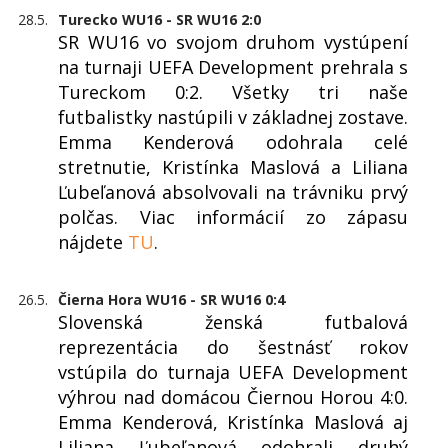
28.5.
Turecko WU16 - SR WU16 2:0
SR WU16 vo svojom druhom vystúpení
na turnaji UEFA Development prehrala s
Tureckom 0:2. Všetky tri naše
futbalistky nastúpili v základnej zostave.
Emma Kenderová odohrala celé
stretnutie, Kristínka Maslová a Liliana
Ľubeľanová absolvovali na trávniku prvý
polčas. Viac informácií zo zápasu
nájdete
TU
.
26.5.
Čierna Hora WU16 - SR WU16 0:4
Slovenská ženská futbalová
reprezentácia do šestnásť rokov
vstúpila do turnaja UEFA Development
výhrou nad domácou Čiernou Horou 4:0.
Emma Kenderová, Kristínka Maslová aj
Liliana Ľubeľanová odohrali druhý