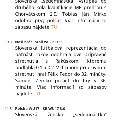
Slovenská „sedemnástka“ vstúpila do
druhého kola kvalifikácie ME prehrou s
Chorvátskom 2:5. Tobias Ján Mirko
odohral prvý polčas. Viac informácií zo
zápasu nájdete
TU
.
19.3.
Naši hráči hrali za SR “15“
Slovenská futbalová reprezentácia do
pätnásť rokov odohrala dve prípravné
stretnutia s Rakúskom, ktorému
podľahla 0:1 a 0:2. V druhom prípravnom
stretnutí hral Félix Fedor do 32. minúty,
Samuel Zemko prišiel do hry v 36.
minúte. Viac informácií zo zápasov
nájdete
TU
.
11.3.
Poľsko WU17 - SR WU17 3:0
Slovenská ženská „sedemnástka“