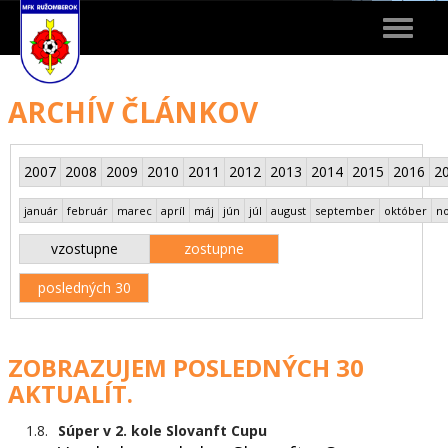
Toggle
navigat
ARCHÍV ČLÁNKOV
2007
2008
2009
2010
2011
2012
2013
2014
2015
2016
2
január
február
marec
apríl
máj
jún
júl
august
september
október
n
vzostupne
zostupne
posledných 30
ZOBRAZUJEM POSLEDNÝCH 30
AKTUALÍT.
1.8.
Súper v 2. kole Slovanft Cupu