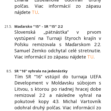
polčas. Viac informácií zo zápasu
nájdete
TU
.
21.5.
Maďarsko "15" - SR "15" 2:2
Slovenská „pätnástka“ v prvom
vystúpení na Turnaji štyroch krajín v
Poľsku remizovala s Maďarskom 2:2.
Samuel Zemko odchytal celé stretnutie.
Viac informácií zo zápasu nájdete
TU
.
8.5.
SR "16" vyhrala na jedenástky
Tím SR “16“ vstúpil do turnaja UEFA
Development v Moldavsku súbojom s
Litvou, s ktorou po riadnej hracej dobe
remizoval 2:2 a následne vyhral na
pokutové kopy 4:3. Michal Vartovník
odohral druhý polčas. Viac informácií zo