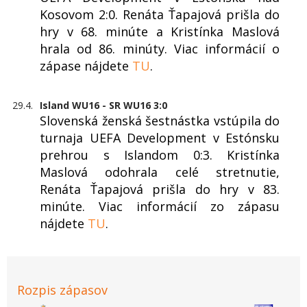
Kosovom 2:0. Renáta Ťapajová prišla do
hry v 68. minúte a Kristínka Maslová
hrala od 86. minúty. Viac informácií o
zápase nájdete
TU
.
29.4.
Island WU16 - SR WU16 3:0
Slovenská ženská šestnástka vstúpila do
turnaja UEFA Development v Estónsku
prehrou s Islandom 0:3. Kristínka
Maslová odohrala celé stretnutie,
Renáta Ťapajová prišla do hry v 83.
minúte. Viac informácií zo zápasu
nájdete
TU
.
Rozpis zápasov