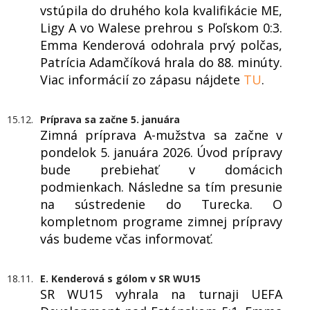
vstúpila do druhého kola kvalifikácie ME,
Ligy A vo Walese prehrou s Poľskom 0:3.
Emma Kenderová odohrala prvý polčas,
Patrícia Adamčíková hrala do 88. minúty.
Viac informácií zo zápasu nájdete
TU
.
15.12.
Príprava sa začne 5. januára
Zimná príprava A-mužstva sa začne v
pondelok 5. januára 2026. Úvod prípravy
bude prebiehať v domácich
podmienkach. Následne sa tím presunie
na sústredenie do Turecka. O
kompletnom programe zimnej prípravy
vás budeme včas informovať.
18.11.
E. Kenderová s gólom v SR WU15
SR WU15 vyhrala na turnaji UEFA