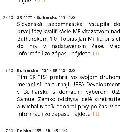
nájdete
TU
.
28.10.
SR "17" - Bulharsko "17" 1:0
Slovenská „sedemnástka“ vstúpila do
prvej fázy kvalifikácie ME víťazstvom nad
Bulharskom 1:0. Tobias Ján Mirko prišiel
do hry v nadstavenom čase. Viac
informácií zo zápasu nájdete
TU
.
19.10.
Bulharsko "15" - SR "15" 2:0
Tím SR “15“ prehral vo svojom druhom
meraní síl na turnaji UEFA Development
v Bulharsku s domácim výberom 0:2.
Samuel Zemko odchytal celé stretnutie
a Michal Macík odohral prvý polčas. Viac
informácií zo zápasu nájdete
TU
.
17.10.
Poľsko "15" - SR "15" 1:2