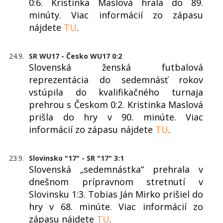
0:6. Kristínka Maslová hrala do 89.
minúty. Viac informácií zo zápasu
nájdete
TU
.
24.9.
SR WU17 - Česko WU17 0:2
Slovenská ženská futbalová
reprezentácia do sedemnásť rokov
vstúpila do kvalifikačného turnaja
prehrou s Českom 0:2. Kristinka Maslová
prišla do hry v 90. minúte. Viac
informácií zo zápasu nájdete
TU
.
23.9.
Slovinsko "17" - SR "17" 3:1
Slovenská „sedemnástka“ prehrala v
dnešnom prípravnom stretnutí v
Slovinsku 1:3. Tobias Ján Mirko prišiel do
hry v 68. minúte. Viac informácií zo
zápasu nájdete
TU
.