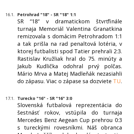
16.1.
Petrohrad "18" - SR "18" 1:1
SR “18“ v dramatickom štvrťfinále
turnaja Memoriál Valentina Granatkina
remizovala s domácim Petrohradom 1:1
a tak prišla na rad penaltová lotéria, v
ktorej futbalisti spod Tatier prehrali 2:3.
Rastislav Kružliak hral do 75. minúty a
Jakub Kudlička odohral prvý polčas.
Mário Mrva a Matej Madleňák nezasiahli
do zápasu. Viac o zápase sa dozviete
TU
.
17.1.
Turecko "16" - SR "16" 3:0
Slovenská futbalová reprezentácia do
šestnásť rokov, vstúpila do turnaja
Mercedes Benz Aegean Cup prehrou 0:3
s tureckými rovesníkmi. Náš obranca