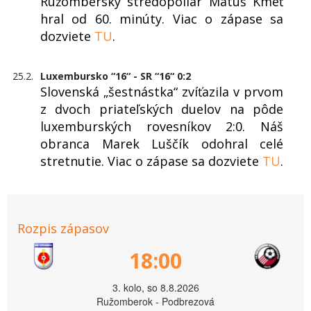
Ružomberský stredopoliar Matúš Kmeť
hral od 60. minúty. Viac o zápase sa
dozviete
TU
.
25.2.
Luxembursko “16“ - SR “16“ 0:2
Slovenská „šestnástka“ zvíťazila v prvom
z dvoch priateľských duelov na pôde
luxemburských rovesníkov 2:0. Náš
obranca Marek Luščík odohral celé
stretnutie. Viac o zápase sa dozviete
TU
.
Rozpis zápasov
18:00
3. kolo, so 8.8.2026
Ružomberok - Podbrezová