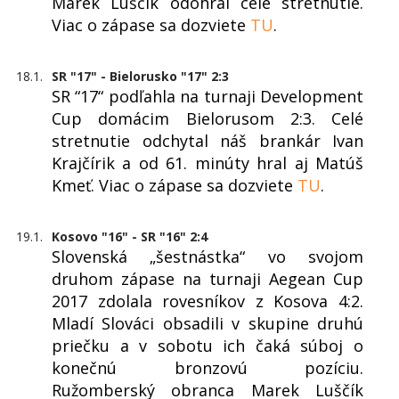
Marek Luščík odohral celé stretnutie.
Viac o zápase sa dozviete
TU
.
18.1.
SR "17" - Bielorusko "17" 2:3
SR “17“ podľahla na turnaji Development
Cup domácim Bielorusom 2:3. Celé
stretnutie odchytal náš brankár Ivan
Krajčírik a od 61. minúty hral aj Matúš
Kmeť. Viac o zápase sa dozviete
TU
.
19.1.
Kosovo "16" - SR "16" 2:4
Slovenská „šestnástka“ vo svojom
druhom zápase na turnaji Aegean Cup
2017 zdolala rovesníkov z Kosova 4:2.
Mladí Slováci obsadili v skupine druhú
priečku a v sobotu ich čaká súboj o
konečnú bronzovú pozíciu.
Ružomberský obranca Marek Luščík