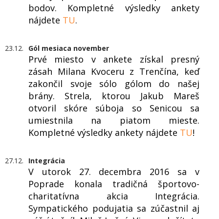
bodov. Kompletné výsledky ankety
nájdete
TU
.
23.12.
Gól mesiaca november
Prvé miesto v ankete získal presný
zásah Milana Kvoceru z Trenčína, keď
zakončil svoje sólo gólom do našej
brány. Strela, ktorou Jakub Mareš
otvoril skóre súboja so Senicou sa
umiestnila na piatom mieste.
Kompletné výsledky ankety nájdete
TU
!
27.12.
Integrácia
V utorok 27. decembra 2016 sa v
Poprade konala tradičná športovo-
charitatívna akcia Integrácia.
Sympatického podujatia sa zúčastnil aj