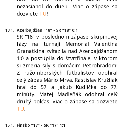
nezasiahol do duelu. Viac o zápase sa
dozviete
TU
!
13.1.
Azerbajdžan "18" - SR "18" 0:1
SR “18“ v poslednom zápase skupinovej
fázy na turnaji Memoriál Valentina
Granatkina zvíťazila nad Azerbajdžanom
1:0 a postúpila do štvrťfinále, v ktorom
si zmeria sily s domácim Petrohradom!
Z ružomberských futbalistov odohral
celý zápas Mário Mrva. Rastislav Kružliak
hral do 57. a Jakub Kudlička do 77.
minúty. Matej Madleňák odohral celý
druhý polčas. Viac o zápase sa dozviete
TU
.
15.1.
Fínsko "17" - SR "17" 1:1