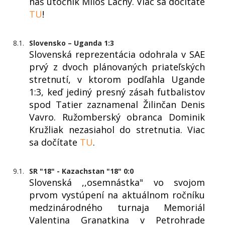
náš útočník Miloš Lačný. Viac sa dočítate
TU
!
8.1.
Slovensko – Uganda 1:3
Slovenská reprezentácia odohrala v SAE
prvý z dvoch plánovaných priateľských
stretnutí, v ktorom podľahla Ugande
1:3, keď jediný presný zásah futbalistov
spod Tatier zaznamenal Žilinčan Denis
Vavro. Ružomberský obranca Dominik
Kružliak nezasiahol do stretnutia. Viac
sa dočítate
TU
.
9.1.
SR "18" - Kazachstan "18" 0:0
Slovenská ,,osemnástka" vo svojom
prvom vystúpení na aktuálnom ročníku
medzinárodného turnaja Memoriál
Valentina Granatkina v Petrohrade