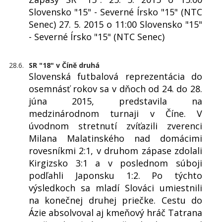
Slovensko "15" - Severné Írsko "15" (NTC
Senec) 27. 5. 2015 o 11:00 Slovensko "15"
- Severné Írsko "15" (NTC Senec)
28.6.
SR "18" v Číně druhá
Slovenská futbalová reprezentácia do
osemnásť rokov sa v dňoch od 24. do 28.
júna 2015, predstavila na
medzinárodnom turnaji v Číne. V
úvodnom stretnutí zvíťazili zverenci
Milana Malatinského nad domácimi
rovesníkmi 2:1, v druhom zápase zdolali
Kirgizsko 3:1 a v poslednom súboji
podľahli Japonsku 1:2. Po týchto
výsledkoch sa mladí Slováci umiestnili
na konečnej druhej priečke. Cestu do
Ázie absolvoval aj kmeňový hráč Tatrana