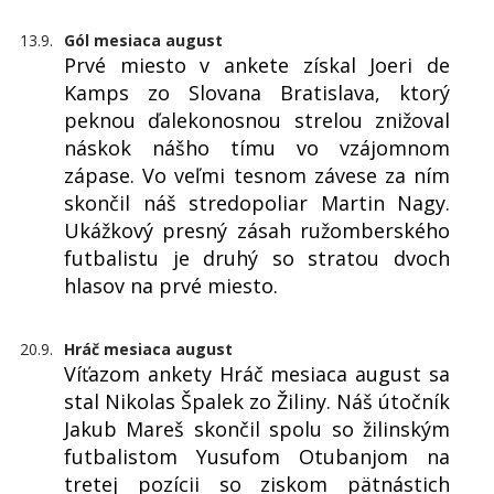
13.9.
Gól mesiaca august
Prvé miesto v ankete získal Joeri de
Kamps zo Slovana Bratislava, ktorý
peknou ďalekonosnou strelou znižoval
náskok nášho tímu vo vzájomnom
zápase. Vo veľmi tesnom závese za ním
skončil náš stredopoliar Martin Nagy.
Ukážkový presný zásah ružomberského
futbalistu je druhý so stratou dvoch
hlasov na prvé miesto.
20.9.
Hráč mesiaca august
Víťazom ankety Hráč mesiaca august sa
stal Nikolas Špalek zo Žiliny. Náš útočník
Jakub Mareš skončil spolu so žilinským
futbalistom Yusufom Otubanjom na
tretej pozícii so ziskom pätnástich