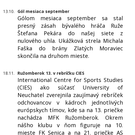
13.10.
Gól mesiaca september
Gólom mesiaca september sa stal
presný zásah bývalého hráča Ruže
Štefana Pekára do našej siete z
nulového uhla. Ukážková strela Michala
Faška do brány Zlatých Moraviec
skončila na druhom mieste.
18.11.
Ružomberok 13. v rebríčku CIES
International Centre for Sports Studies
(CIES) ako súčasť University of
Neuchatel zverejnila zaujímavý rebríček
odchovancov v kádroch jednotlivých
európskych tímov, kde sa na 13. priečke
nachádza MFK Ružomberok. Okrem
nášho klubu v ňom figuruje na 10.
mieste FK Senica a na 21. priečke AS