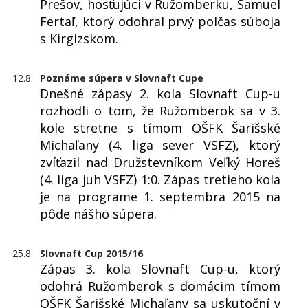
Prešov, hosťujúci v Ružomberku, Samuel
Fertaľ, ktorý odohral prvý polčas súboja
s Kirgizskom.
12.8.
Poznáme súpera v Slovnaft Cupe
Dnešné zápasy 2. kola Slovnaft Cup-u
rozhodli o tom, že Ružomberok sa v 3.
kole stretne s tímom OŠFK Šarišské
Michaľany (4. liga sever VSFZ), ktorý
zvíťazil nad Družstevníkom Veľký Horeš
(4. liga juh VSFZ) 1:0. Zápas tretieho kola
je na programe 1. septembra 2015 na
pôde nášho súpera.
25.8.
Slovnaft Cup 2015/16
Zápas 3. kola Slovnaft Cup-u, ktorý
odohrá Ružomberok s domácim tímom
OŠFK Šarišské Michaľany sa uskutoční v