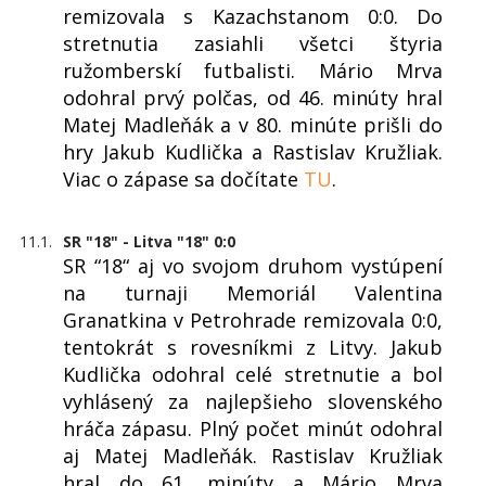
remizovala s Kazachstanom 0:0. Do
stretnutia zasiahli všetci štyria
ružomberskí futbalisti. Mário Mrva
odohral prvý polčas, od 46. minúty hral
Matej Madleňák a v 80. minúte prišli do
hry Jakub Kudlička a Rastislav Kružliak.
Viac o zápase sa dočítate
TU
.
11.1.
SR "18" - Litva "18" 0:0
SR “18“ aj vo svojom druhom vystúpení
na turnaji Memoriál Valentina
Granatkina v Petrohrade remizovala 0:0,
tentokrát s rovesníkmi z Litvy. Jakub
Kudlička odohral celé stretnutie a bol
vyhlásený za najlepšieho slovenského
hráča zápasu. Plný počet minút odohral
aj Matej Madleňák. Rastislav Kružliak
hral do 61. minúty a Mário Mrva