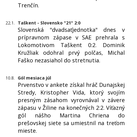
Trenčín.
22.1.
Taškent - Slovensko "21" 2:0
Slovenská "dvadsaťjednotka" dnes v
prípravnom zápase v SAE prehrala s
Lokomotivom Taškent 0:2. Dominik
Kružliak odohral prvý polčas, Michal
Faško nezasiahol do stretnutia.
10.8.
Gól mesiaca júl
Prvenstvo v ankete získal hráč Dunajskej
Stredy, Kristopher Vida, ktorý svojím
presným zásahom vyrovnával v závere
zápasu v Žiline na konečných 2:2. Víťazný
gól nášho Martina Chriena do
prešovskej siete sa umiestnil na treťom
mieste.