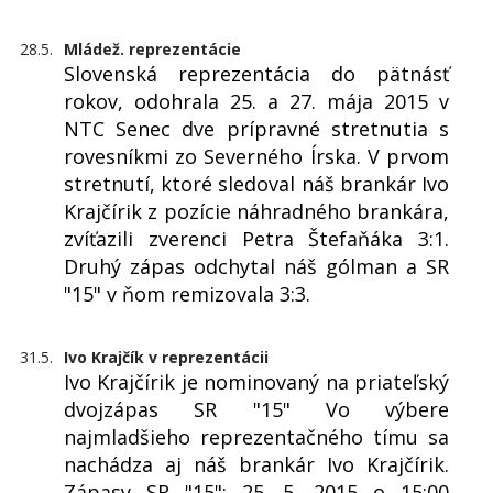
28.5.
Mládež. reprezentácie
Slovenská reprezentácia do pätnásť
rokov, odohrala 25. a 27. mája 2015 v
NTC Senec dve prípravné stretnutia s
rovesníkmi zo Severného Írska. V prvom
stretnutí, ktoré sledoval náš brankár Ivo
Krajčírik z pozície náhradného brankára,
zvíťazili zverenci Petra Štefaňáka 3:1.
Druhý zápas odchytal náš gólman a SR
"15" v ňom remizovala 3:3.
31.5.
Ivo Krajčík v reprezentácii
Ivo Krajčírik je nominovaný na priateľský
dvojzápas SR "15" Vo výbere
najmladšieho reprezentačného tímu sa
nachádza aj náš brankár Ivo Krajčírik.
Zápasy SR "15": 25. 5. 2015 o 15:00