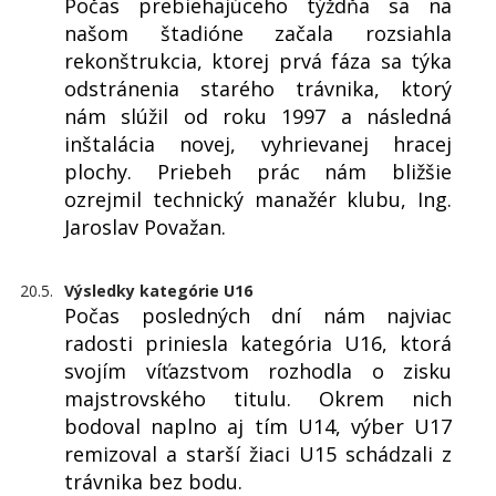
Počas prebiehajúceho týždňa sa na
našom štadióne začala rozsiahla
rekonštrukcia, ktorej prvá fáza sa týka
odstránenia starého trávnika, ktorý
nám slúžil od roku 1997 a následná
inštalácia novej, vyhrievanej hracej
plochy. Priebeh prác nám bližšie
ozrejmil technický manažér klubu, Ing.
Jaroslav Považan.
20.5.
Výsledky kategórie U16
Počas posledných dní nám najviac
radosti priniesla kategória U16, ktorá
svojím víťazstvom rozhodla o zisku
majstrovského titulu. Okrem nich
bodoval naplno aj tím U14, výber U17
remizoval a starší žiaci U15 schádzali z
trávnika bez bodu.