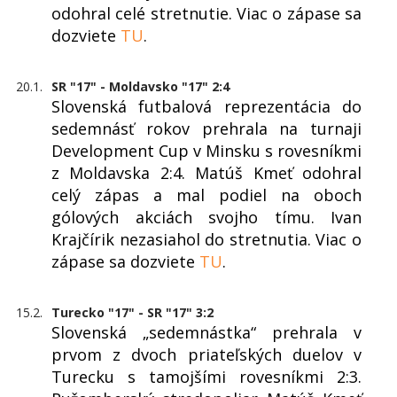
odohral celé stretnutie. Viac o zápase sa
dozviete
TU
.
20.1.
SR "17" - Moldavsko "17" 2:4
Slovenská futbalová reprezentácia do
sedemnásť rokov prehrala na turnaji
Development Cup v Minsku s rovesníkmi
z Moldavska 2:4. Matúš Kmeť odohral
celý zápas a mal podiel na oboch
gólových akciách svojho tímu. Ivan
Krajčírik nezasiahol do stretnutia. Viac o
zápase sa dozviete
TU
.
15.2.
Turecko "17" - SR "17" 3:2
Slovenská „sedemnástka“ prehrala v
prvom z dvoch priateľských duelov v
Turecku s tamojšími rovesníkmi 2:3.