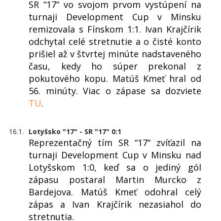
SR “17“ vo svojom prvom vystúpení na
turnaji Development Cup v Minsku
remizovala s Fínskom 1:1. Ivan Krajčírik
odchytal celé stretnutie a o čisté konto
prišiel až v štvrtej minúte nadstaveného
času, kedy ho súper prekonal z
pokutového kopu. Matúš Kmeť hral od
56. minúty. Viac o zápase sa dozviete
TU
.
16.1.
Lotyšsko "17" - SR "17" 0:1
Reprezentačný tím SR “17“ zvíťazil na
turnaji Development Cup v Minsku nad
Lotyšskom 1:0, keď sa o jediný gól
zápasu postaral Martin Murcko z
Bardejova. Matúš Kmeť odohral celý
zápas a Ivan Krajčírik nezasiahol do
stretnutia.