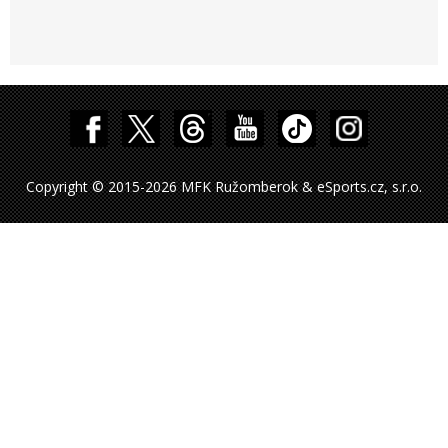
Copyright © 2015-2026 MFK Ružomberok & eSports.cz, s.r.o.