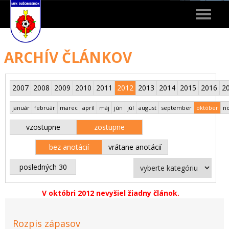
Toggle
navigat
ARCHÍV ČLÁNKOV
2007
2008
2009
2010
2011
2012
2013
2014
2015
2016
2
január
február
marec
apríl
máj
jún
júl
august
september
október
n
vzostupne
zostupne
bez anotácií
vrátane anotácií
posledných 30
V októbri 2012 nevyšiel žiadny článok.
Rozpis zápasov