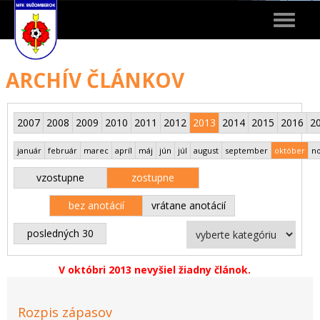
Toggle
navigat
ARCHÍV ČLÁNKOV
2007
2008
2009
2010
2011
2012
2013
2014
2015
2016
2
január
február
marec
apríl
máj
jún
júl
august
september
október
n
vzostupne
zostupne
bez anotácií
vrátane anotácií
posledných 30
V októbri 2013 nevyšiel žiadny článok.
Rozpis zápasov