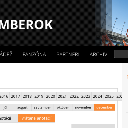
MBEROK
ÁDEŽ
FANZÓNA
PARTNERI
ARCHÍV
2016
2017
2018
2019
2020
2021
2022
2023
2024
2025
2026
júl
august
september
október
november
december
otácií
vrátane anotácií