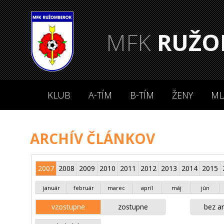
MFK
RUŽO
KLUB
A-TÍM
B-TÍM
ŽENY
ML
ARCHÍV ČLÁNKOV
2007
2008
2009
2010
2011
2012
2013
2014
2015
január
február
marec
apríl
máj
jún
vzostupne
zostupne
bez an