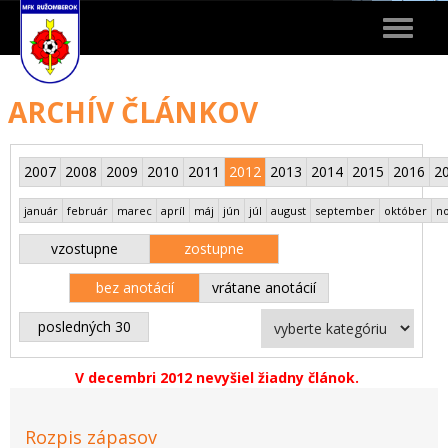
Toggle
navigat
ARCHÍV ČLÁNKOV
2007
2008
2009
2010
2011
2012
2013
2014
2015
2016
2
január
február
marec
apríl
máj
jún
júl
august
september
október
n
vzostupne
zostupne
bez anotácií
vrátane anotácií
posledných 30
V decembri 2012 nevyšiel žiadny článok.
Rozpis zápasov