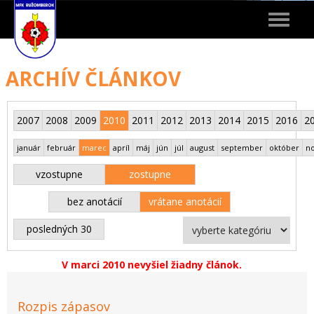
Toggle
navigat
ARCHÍV ČLÁNKOV
2007
2008
2009
2010
2011
2012
2013
2014
2015
2016
2
január
február
marec
apríl
máj
jún
júl
august
september
október
n
vzostupne
zostupne
bez anotácií
vrátane anotácií
posledných 30
V marci 2010 nevyšiel žiadny článok.
Rozpis zápasov