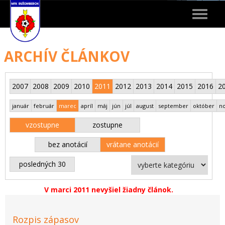
Toggle
navigat
ARCHÍV ČLÁNKOV
2007
2008
2009
2010
2011
2012
2013
2014
2015
2016
2
január
február
marec
apríl
máj
jún
júl
august
september
október
n
vzostupne
zostupne
bez anotácií
vrátane anotácií
posledných 30
V marci 2011 nevyšiel žiadny článok.
Rozpis zápasov