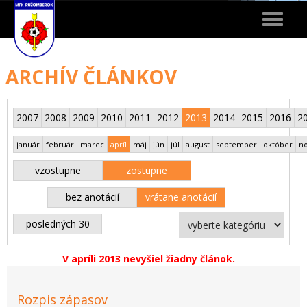
Toggle
navigat
ARCHÍV ČLÁNKOV
2007
2008
2009
2010
2011
2012
2013
2014
2015
2016
2
január
február
marec
apríl
máj
jún
júl
august
september
október
n
vzostupne
zostupne
bez anotácií
vrátane anotácií
posledných 30
V apríli 2013 nevyšiel žiadny článok.
Rozpis zápasov