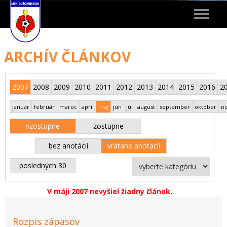
Toggle
navigat
ARCHÍV ČLÁNKOV
2007
2008
2009
2010
2011
2012
2013
2014
2015
2016
2
január
február
marec
apríl
máj
jún
júl
august
september
október
n
vzostupne
zostupne
bez anotácií
vrátane anotácií
posledných 30
V máji 2007 nevyšiel žiadny článok.
Rozpis zápasov