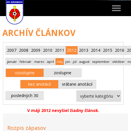
Toggle
navigat
ARCHÍV ČLÁNKOV
2007
2008
2009
2010
2011
2012
2013
2014
2015
2016
2
január
február
marec
apríl
máj
jún
júl
august
september
október
n
vzostupne
zostupne
bez anotácií
vrátane anotácií
posledných 30
V máji 2012 nevyšiel žiadny článok.
Rozpis zápasov