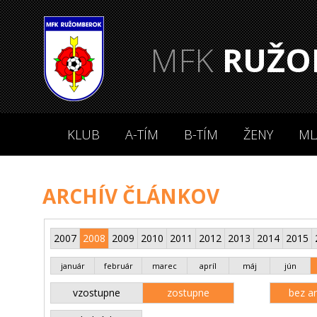
MFK
RUŽO
KLUB
A-TÍM
B-TÍM
ŽENY
ML
ARCHÍV ČLÁNKOV
2007
2008
2009
2010
2011
2012
2013
2014
2015
január
február
marec
apríl
máj
jún
vzostupne
zostupne
bez an