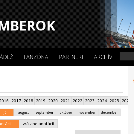
MBEROK
ÁDEŽ
FANZÓNA
PARTNERI
ARCHÍV
2016
2017
2018
2019
2020
2021
2022
2023
2024
2025
2026
júl
august
september
október
november
december
otácií
vrátane anotácií