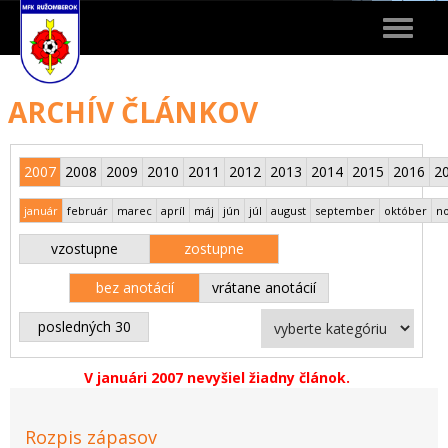
Toggle
navigat
ARCHÍV ČLÁNKOV
2007
2008
2009
2010
2011
2012
2013
2014
2015
2016
2
január
február
marec
apríl
máj
jún
júl
august
september
október
n
vzostupne
zostupne
bez anotácií
vrátane anotácií
posledných 30
V januári 2007 nevyšiel žiadny článok.
Rozpis zápasov